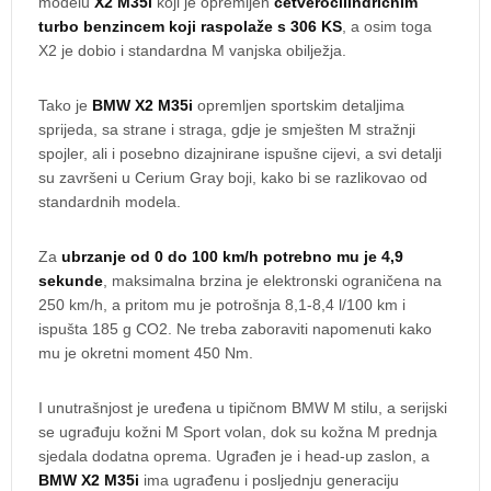
modelu
X2 M35i
koji je opremljen
četverocilindričnim
turbo benzincem koji raspolaže s 306 KS
, a osim toga
X2 je dobio i standardna M vanjska obilježja.
Tako je
BMW X2 M35i
opremljen sportskim detaljima
sprijeda, sa strane i straga, gdje je smješten M stražnji
spojler, ali i posebno dizajnirane ispušne cijevi, a svi detalji
su završeni u Cerium Gray boji, kako bi se razlikovao od
standardnih modela.
Za
ubrzanje od 0 do 100 km/h potrebno mu je 4,9
sekunde
, maksimalna brzina je elektronski ograničena na
250 km/h, a pritom mu je potrošnja 8,1-8,4 l/100 km i
ispušta 185 g CO2. Ne treba zaboraviti napomenuti kako
mu je okretni moment 450 Nm.
I unutrašnjost je uređena u tipičnom BMW M stilu, a serijski
se ugrađuju kožni M Sport volan, dok su kožna M prednja
sjedala dodatna oprema. Ugrađen je i head-up zaslon, a
BMW X2 M35i
ima ugrađenu i posljednju generaciju