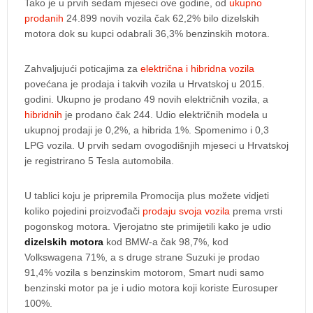
Tako je u prvih sedam mjeseci ove godine, od
ukupno
prodanih
24.899 novih vozila čak 62,2% bilo dizelskih
motora dok su kupci odabrali 36,3% benzinskih motora.
Zahvaljujući poticajima za
električna i hibridna vozila
povećana je prodaja i takvih vozila u Hrvatskoj u 2015.
godini. Ukupno je prodano 49 novih električnih vozila, a
hibridnih
je prodano čak 244. Udio električnih modela u
ukupnoj prodaji je 0,2%, a hibrida 1%. Spomenimo i 0,3
LPG vozila. U prvih sedam ovogodišnjih mjeseci u Hrvatskoj
je registrirano 5 Tesla automobila.
U tablici koju je pripremila Promocija plus možete vidjeti
koliko pojedini proizvođači
prodaju svoja vozila
prema vrsti
pogonskog motora. Vjerojatno ste primijetili kako je udio
dizelskih motora
kod BMW-a čak 98,7%, kod
Volkswagena 71%, a s druge strane Suzuki je prodao
91,4% vozila s benzinskim motorom, Smart nudi samo
benzinski motor pa je i udio motora koji koriste Eurosuper
100%.