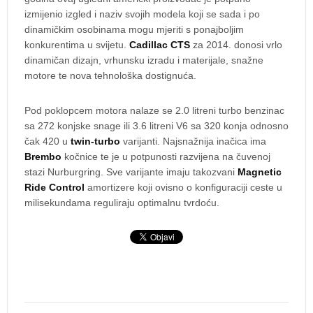
izmijenio izgled i naziv svojih modela koji se sada i po
dinamičkim osobinama mogu mjeriti s ponajboljim
konkurentima u svijetu.
Cadillac CTS
za 2014. donosi vrlo
dinamičan dizajn, vrhunsku izradu i materijale, snažne
motore te nova tehnološka dostignuća.
Pod poklopcem motora nalaze se 2.0 litreni turbo benzinac
sa 272 konjske snage ili 3.6 litreni V6 sa 320 konja odnosno
čak 420 u
twin-turbo
varijanti. Najsnažnija inačica ima
Brembo
kočnice te je u potpunosti razvijena na čuvenoj
stazi Nurburgring. Sve varijante imaju takozvani
Magnetic
Ride Control
amortizere koji ovisno o konfiguraciji ceste u
milisekundama reguliraju optimalnu tvrdoću.