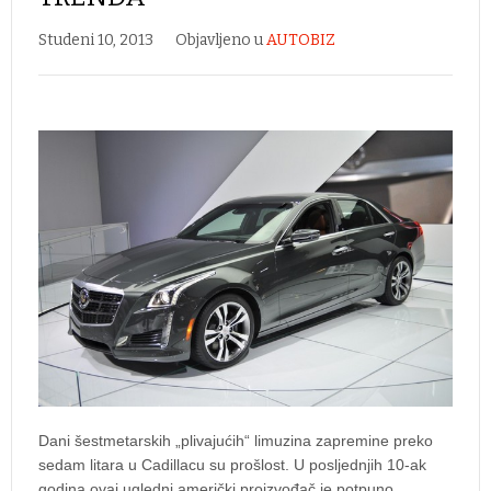
Studeni 10, 2013
Objavljeno u
AUTOBIZ
Dani šestmetarskih „plivajućih“ limuzina zapremine preko
sedam litara u Cadillacu su prošlost. U posljednjih 10-ak
godina ovaj ugledni američki proizvođač je potpuno