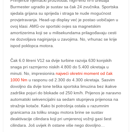
Primjerice njemački proizvođač high-end hi-fi uređaja
Burmester ugradio je sustav sa čak 24 zvučnika. Sportska
sjedala grijana su sprijeda i straga te nude mogućnost
provjetravanja. Head-up display već je postao uobičajen u
ovoj klasi. AMG-ov sportski ovjes sa magnetskim
amortizerima koji se u milisekundama prilagođavaju cesti
ne dozvoljava naginjanja u zavojima. No, vrhunac se krije
ispod poklopca motora.
Čak 6.0 litreni V12 sa dvije turbine razvija 630 konjskih
snaga pri razmjerno niskih 4.800 do 5.400 okretaja u
minuti. No, impresionira
najveći okretni moment od čak
1000 Nm
u rasponu od 2.300 do 4.300 okretaja. Sasvim
dovoljno da dvije tone teška sportska limuzina bez ikakve
zadrške pojuri do blokade od 250 km/h. Prijenos je naravno
automatski sekvencijalni sa sedam stupnjeva prijenosa na
stražnje kotače. Kako bi potrošnja ostala u razumnim
granicama za toliku snagu motora brine se sustav
deaktivacije cilindara koji pri umjerenoj vožnji gasi šest
cilindara. Još uvijek ih ostane više nego dovoljno…