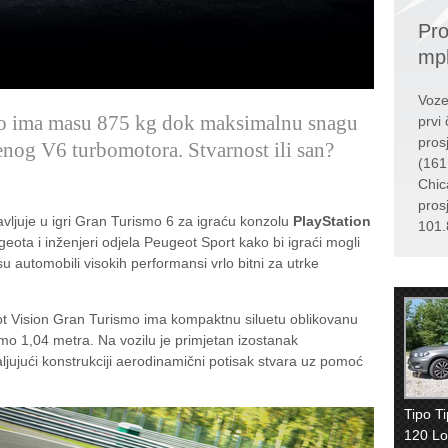
Pro
mp
Voze
o ima masu 875 kg dok maksimalnu snagu
prvi 
pros
enog V6 turbomotora. Stvarnost ili san?
(161
Chic
pros
vljuje u igri Gran Turismo 6 za igraću konzolu
PlayStation
101.
eugeota i inženjeri odjela Peugeot Sport kako bi igraći mogli
j su automobili visokih performansi vrlo bitni za utrke
eot Vision Gran Turismo ima kompaktnu siluetu oblikovanu
samo 1,04 metra. Na vozilu je primjetan izostanak
jujući konstrukciji aerodinamični potisak stvara uz pomoć
Tipo T
120 L