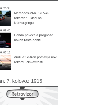
6. 20:34
Mercedes-AMG CLA 45
rekorder u klasi na
Nürburgringu
6. 09:41
Honda povećala prognoze
nakon rasta dobiti
6. 07:12
Audi: A2 e-tron postavlja novi
rekord učinkovitosti
an:
7. kolovoz 1915.