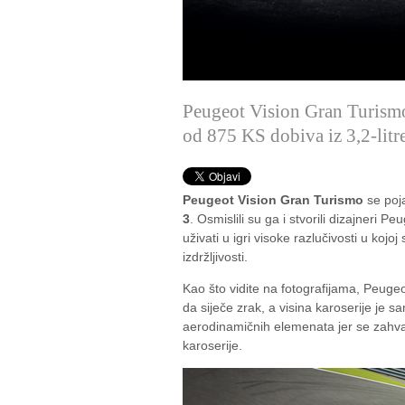
Peugeot Vision Gran Turism
od 875 KS dobiva iz 3,2-litr
Peugeot Vision Gran Turismo
se poja
3
. Osmislili su ga i stvorili dizajneri P
uživati u igri visoke razlučivosti u kojo
izdržljivosti.
Kao što vidite na fotografijama, Peug
da siječe zrak, a visina karoserije je 
aerodinamičnih elemenata jer se zahval
karoserije.