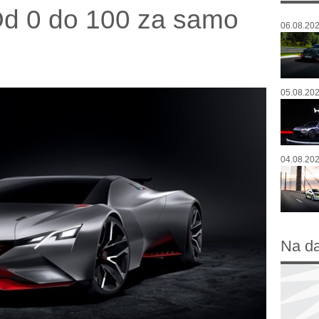
d 0 do 100 za samo
06.08.202
05.08.202
04.08.202
Na d