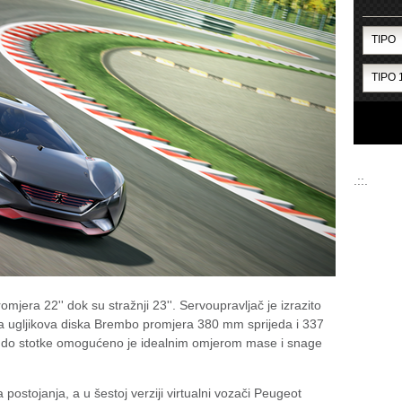
.::.
mjera 22'' dok su stražnji 23''. Servoupravljač je izrazito
rana ugljikova diska Brembo promjera 380 mm sprijeda i 337
 do stotke omogućeno je idealnim omjerom mase i snage
postojanja, a u šestoj verziji virtualni vozači Peugeot