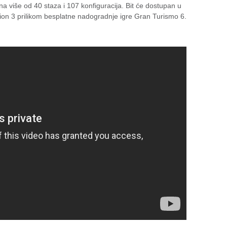
a više od 40 staza i 107 konfiguracija. Bit će dostupan u
ation 3 prilikom besplatne nadogradnje igre Gran Turismo 6.