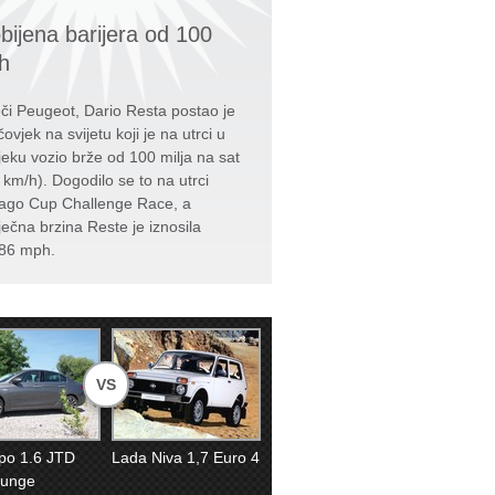
bijena barijera od 100
h
či Peugeot, Dario Resta postao je
čovjek na svijetu koji je na utrci u
jeku vozio brže od 100 milja na sat
 km/h). Dogodilo se to na utrci
ago Cup Challenge Race, a
ječna brzina Reste je iznosila
86 mph.
VS
ipo 1.6 JTD
Lada Niva 1,7 Euro 4
ounge