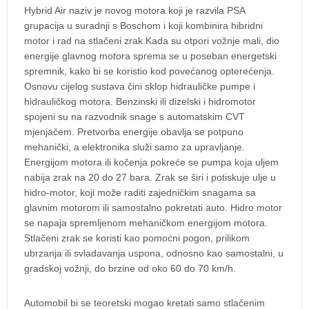
Hybrid Air naziv je novog motora koji je razvila PSA
grupacija u suradnji s Boschom i koji kombinira hibridni
motor i rad na stlačeni zrak.Kada su otpori vožnje mali, dio
energije glavnog motora sprema se u poseban energetski
spremnik, kako bi se koristio kod povećanog opterećenja.
Osnovu cijelog sustava čini sklop hidrauličke pumpe i
hidrauličkog motora. Benzinski ili dizelski i hidromotor
spojeni su na razvodnik snage s automatskim CVT
mjenjačem. Pretvorba energije obavlja se potpuno
mehanički, a elektronika služi samo za upravljanje.
Energijom motora ili kočenja pokreće se pumpa koja uljem
nabija zrak na 20 do 27 bara. Zrak se širi i potiskuje ulje u
hidro-motor, koji može raditi zajedničkim snagama sa
glavnim motorom ili samostalno pokretati auto. Hidro motor
se napaja spremljenom mehaničkom energijom motora.
Stlačeni zrak se koristi kao pomoćni pogon, prilikom
ubrzanja ili svladavanja uspona, odnosno kao samostalni, u
gradskoj vožnji, do brzine od oko 60 do 70 km/h.
Automobil bi se teoretski mogao kretati samo stlačenim