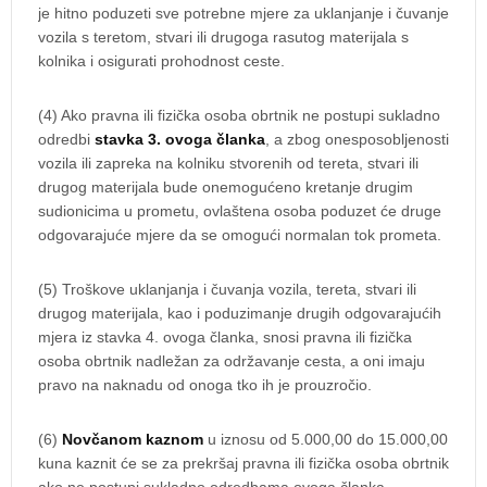
je hitno poduzeti sve potrebne mjere za uklanjanje i čuvanje
vozila s teretom, stvari ili drugoga rasutog materijala s
kolnika i osigurati prohodnost ceste.
(4) Ako pravna ili fizička osoba obrtnik ne postupi sukladno
odredbi
stavka 3. ovoga članka
, a zbog onesposobljenosti
vozila ili zapreka na kolniku stvorenih od tereta, stvari ili
drugog materijala bude onemogućeno kretanje drugim
sudionicima u prometu, ovlaštena osoba poduzet će druge
odgovarajuće mjere da se omogući normalan tok prometa.
(5) Troškove uklanjanja i čuvanja vozila, tereta, stvari ili
drugog materijala, kao i poduzimanje drugih odgovarajućih
mjera iz stavka 4. ovoga članka, snosi pravna ili fizička
osoba obrtnik nadležan za održavanje cesta, a oni imaju
pravo na naknadu od onoga tko ih je prouzročio.
(6)
Novčanom kaznom
u iznosu od 5.000,00 do 15.000,00
kuna kaznit će se za prekršaj pravna ili fizička osoba obrtnik