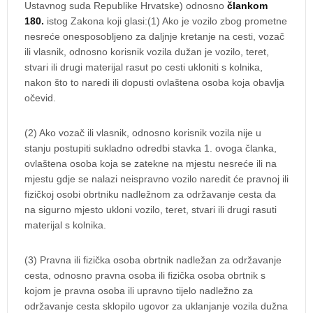
Ustavnog suda Republike Hrvatske) odnosno
člankom
180.
istog Zakona koji glasi:(1) Ako je vozilo zbog prometne
nesreće onesposobljeno za daljnje kretanje na cesti, vozač
ili vlasnik, odnosno korisnik vozila dužan je vozilo, teret,
stvari ili drugi materijal rasut po cesti ukloniti s kolnika,
nakon što to naredi ili dopusti ovlaštena osoba koja obavlja
očevid.
(2) Ako vozač ili vlasnik, odnosno korisnik vozila nije u
stanju postupiti sukladno odredbi stavka 1. ovoga članka,
ovlaštena osoba koja se zatekne na mjestu nesreće ili na
mjestu gdje se nalazi neispravno vozilo naredit će pravnoj ili
fizičkoj osobi obrtniku nadležnom za održavanje cesta da
na sigurno mjesto ukloni vozilo, teret, stvari ili drugi rasuti
materijal s kolnika.
(3) Pravna ili fizička osoba obrtnik nadležan za održavanje
cesta, odnosno pravna osoba ili fizička osoba obrtnik s
kojom je pravna osoba ili upravno tijelo nadležno za
održavanje cesta sklopilo ugovor za uklanjanje vozila dužna