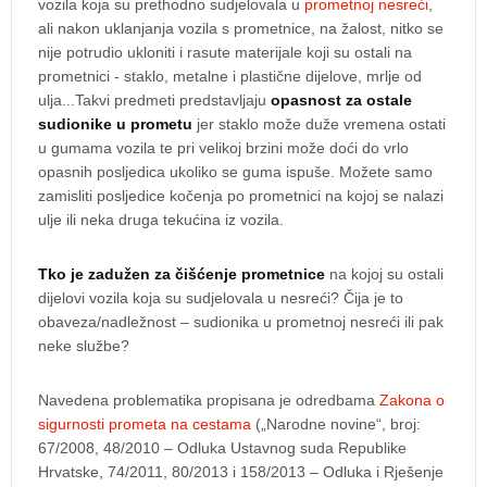
vozila koja su prethodno sudjelovala u
prometnoj nesreći
,
ali nakon uklanjanja vozila s prometnice, na žalost, nitko se
nije potrudio ukloniti i rasute materijale koji su ostali na
prometnici - staklo, metalne i plastične dijelove, mrlje od
ulja...Takvi predmeti predstavljaju
opasnost za ostale
sudionike u prometu
jer staklo može duže vremena ostati
u gumama vozila te pri velikoj brzini može doći do vrlo
opasnih posljedica ukoliko se guma ispuše. Možete samo
zamisliti posljedice kočenja po prometnici na kojoj se nalazi
ulje ili neka druga tekućina iz vozila.
Tko je zadužen za čišćenje prometnice
na kojoj su ostali
dijelovi vozila koja su sudjelovala u nesreći? Čija je to
obaveza/nadležnost – sudionika u prometnoj nesreći ili pak
neke službe?
Navedena problematika propisana je odredbama
Zakona o
sigurnosti prometa na cestama
(„Narodne novine“, broj:
67/2008, 48/2010 – Odluka Ustavnog suda Republike
Hrvatske, 74/2011, 80/2013 i 158/2013 – Odluka i Rješenje