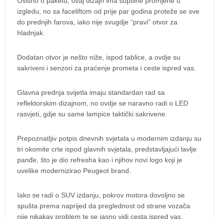
Ovisno o paketu, ovaj dizajn ima suptilne promjene u
izgledu, no sa faceliftom od prije par godina proteže se sve
do prednjih farova, iako nije svugdje “pravi” otvor za
hladnjak.
Dodatan otvor je nešto niže, ispod tablice, a ovdje su
sakriveni i senzori za praćenje prometa i ceste ispred vas.
Glavna prednja svijetla imaju standardan rad sa
reflektorskim dizajnom, no ovdje se naravno radi o LED
rasvjeti, gdje su same lampice taktički sakrivene.
Prepoznatljiv potpis dnevnih svjetala u modernim izdanju su
tri okomite crte ispod glavnih svjetala, predstavljajući lavlje
panđe, što je dio refresha kao i njihov novi logo koji je
uvelike modernizirao Peugeot brand.
Iako se radi o SUV izdanju, pokrov motora dovoljno se
spušta prema naprijed da preglednost od strane vozača
nije nikakav problem te se jasno vidi cesta ispred vas.