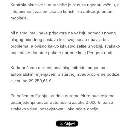
Kontrola akustike u autu veliki je plus za ugodnu vožnju, a
infotainment zaslon lako se koristi i za aplikacije putem
mobitela.
Mi nismo imali neke prigovore na vožnju pomoću novog
blagog hibridnog sustava koji svoj posao obavlja bez
problema, a ovisno kakvo iskustvo želite u vožnji, svakako
pogledajte dodatne pakete opreme koje Peugeot nudi.
Kada pričamo o cijeni, novi blagi hibridni pogon sa
automatskim mjenjačem u startnoj izvedbi opreme podiže
cijenu na 29.259,61 €.
Po našem mišljenju, srednja oprema Alure nudi osjetna
unaprjeđenja unutar automobila za oko 2.000 €, pa se
svakako vrijedi posavjetovati i oko takve opcije.