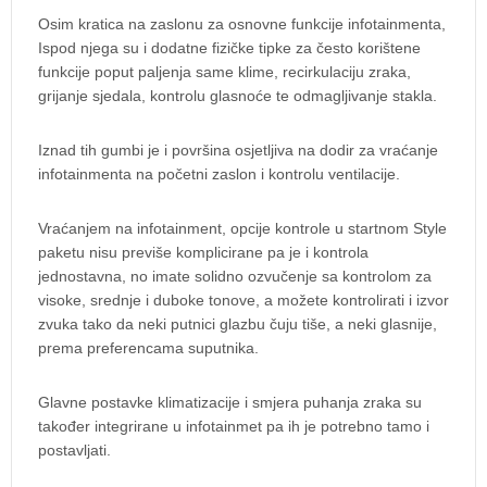
Osim kratica na zaslonu za osnovne funkcije infotainmenta,
Ispod njega su i dodatne fizičke tipke za često korištene
funkcije poput paljenja same klime, recirkulaciju zraka,
grijanje sjedala, kontrolu glasnoće te odmagljivanje stakla.
Iznad tih gumbi je i površina osjetljiva na dodir za vraćanje
infotainmenta na početni zaslon i kontrolu ventilacije.
Vraćanjem na infotainment, opcije kontrole u startnom Style
paketu nisu previše komplicirane pa je i kontrola
jednostavna, no imate solidno ozvučenje sa kontrolom za
visoke, srednje i duboke tonove, a možete kontrolirati i izvor
zvuka tako da neki putnici glazbu čuju tiše, a neki glasnije,
prema preferencama suputnika.
Glavne postavke klimatizacije i smjera puhanja zraka su
također integrirane u infotainmet pa ih je potrebno tamo i
postavljati.