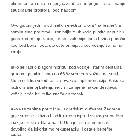
ukomponiran u sam mjenjač za direktan pogon, kao i manje
zauzimanje prostora “pod haubom”.
Ovo ga čini jednim od rijetkih elektromotora “na brzine”, a
samim time proizvodi i zanimljiv zvuk kada pustite papučicu
gasa kod rekuperacije, jer se zvuk mijenjanja brzina ponaša
kao kod benzinaca, što ćete primijetiti kod vožnje samo na
struju.
Iako se radi o blagom hibridu, kod vožnje “starim cestama” i
gradom, postizali smo do 66 % vremena vožnje na struji,
što je solidna vrijednost za ovakvu implementaciju. Kako se
radi o malenoj bateriji, servis i zamjena nakon destljeća
vožnje neće biti toliko značajan trošak.
Ako vas zanima potrošnja, u gradskim gužvama Zagreba
gdje smo se aktivno hladili klimom ispred svakog semafora,
ipak je prešla 7 litara na 100 km jer se nismo micali
dovoljno da iskoristimo rekuperaciju. I ostale benefite
hibrida.