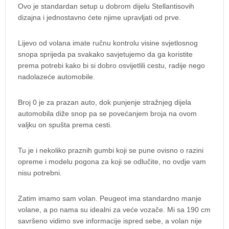
Ovo je standardan setup u dobrom dijelu Stellantisovih
dizajna i jednostavno ćete njime upravljati od prve.
Lijevo od volana imate ručnu kontrolu visine svjetlosnog
snopa sprijeda pa svakako savjetujemo da ga koristite
prema potrebi kako bi si dobro osvijetlili cestu, radije nego
nadolazeće automobile.
Broj 0 je za prazan auto, dok punjenje stražnjeg dijela
automobila diže snop pa se povećanjem broja na ovom
valjku on spušta prema cesti.
Tu je i nekoliko praznih gumbi koji se pune ovisno o razini
opreme i modelu pogona za koji se odlučite, no ovdje vam
nisu potrebni.
Zatim imamo sam volan. Peugeot ima standardno manje
volane, a po nama su idealni za veće vozače. Mi sa 190 cm
savršeno vidimo sve informacije ispred sebe, a volan nije