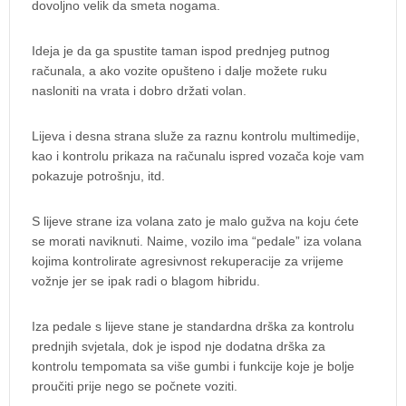
dovoljno velik da smeta nogama.
Ideja je da ga spustite taman ispod prednjeg putnog
računala, a ako vozite opušteno i dalje možete ruku
nasloniti na vrata i dobro držati volan.
Lijeva i desna strana služe za raznu kontrolu multimedije,
kao i kontrolu prikaza na računalu ispred vozača koje vam
pokazuje potrošnju, itd.
S lijeve strane iza volana zato je malo gužva na koju ćete
se morati naviknuti. Naime, vozilo ima “pedale” iza volana
kojima kontrolirate agresivnost rekuperacije za vrijeme
vožnje jer se ipak radi o blagom hibridu.
Iza pedale s lijeve stane je standardna drška za kontrolu
prednjih svjetala, dok je ispod nje dodatna drška za
kontrolu tempomata sa više gumbi i funkcije koje je bolje
proučiti prije nego se počnete voziti.