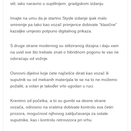
stil, iako naravno u suptilnijem, gradgskom izdanju.
Imajte na umu da je startno Stysle izdanje ipak malo
smirenije pa tako kao vozač primjerice dobivate “klasične”
kazaljke umjesto potpuno digitalnog prikaza.
S druge strane modernog su stiliziranog dizajna i daju vam
na uvid sve što trebate znati o hibridnom pogonu te vas ne
odvraćaju od vožnje.
Osnovni dijelovi koje ćete najčešće dirati kao vozač ili
suputnik su od mekanih materijala te se na to ne možemo
požaliti, a volan je također vrlo ugodan u ruci.
Krenimo od početka, a to su gumbi sa desne strane
vozača, odnosno na vratima dobivate kontrolu sva četiri
prozora, mogućnost njihovog zaključavanja za ostale
suputnike, kao i kontrolu retrovizora pri vrhu.