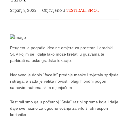
Srpanj 8, 2025
Objavljeno u
TESTIRALI SMO...
Peugeot je pogodio idealne omjere za prostraniji gradski
SUV kojim se i dalje lako može kretati u gužvama te
parkirati na uske gradske lokacije.
Nedavno je dobio “facelift” prednje maske i svjetala sprijeda
i straga, a sada je velika novost i blagi hibridni pogon
sa novim automatskim mjenjačem.
Testirali smo ga u početnoj “Style” razini opreme koja i dalje
daje sve nužno za ugodnu vožnju za vrlo širok raspon
korisnika.