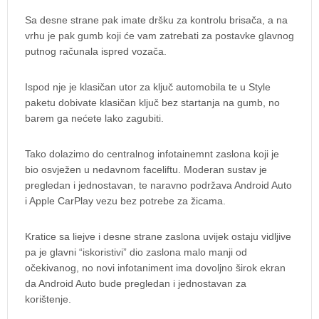
Sa desne strane pak imate dršku za kontrolu brisača, a na
vrhu je pak gumb koji će vam zatrebati za postavke glavnog
putnog računala ispred vozača.
Ispod nje je klasičan utor za ključ automobila te u Style
paketu dobivate klasičan ključ bez startanja na gumb, no
barem ga nećete lako zagubiti.
Tako dolazimo do centralnog infotainemnt zaslona koji je
bio osvježen u nedavnom faceliftu. Moderan sustav je
pregledan i jednostavan, te naravno podržava Android Auto
i Apple CarPlay vezu bez potrebe za žicama.
Kratice sa liejve i desne strane zaslona uvijek ostaju vidljive
pa je glavni “iskoristivi” dio zaslona malo manji od
očekivanog, no novi infotaniment ima dovoljno širok ekran
da Android Auto bude pregledan i jednostavan za
korištenje.