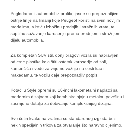
Pogledamo li automobil iz profila, jasne su prepoznatljive
oštrije linije na limariji koje Peugeot koristi na svim novijim
modelima, a ističu izbočinu prednjih i stražnjih vrata, te
suptilno sužavanje karoserije prema prednjem i stražnjem
dijelu automobila.
Za kompletan SUV stil, donji pragovi vozila su napravljeni
od crne plastike koja štiti ostatak karoserije od soli,
kamenčića i vode za vrijeme vožnje na cesti kao i
makadamu, te vozilu daje prepoznatljiv potpis.
Kotači u Style opremi su 16-inčni lakometalni naplatci sa
modernim dizajnom koji kombinira sjajnu metalnu površinu i
zacrnjene detalje za dobivanje kompleksnijeg dizajna.
Sve četiri kvake na vratima su standardnog izgleda bez
nekih specijalnih trikova za otvaranje što naravno cijenimo.