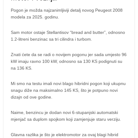
Pogon je možda najzanimljiviji detalj novog Peugeot 2008
modela za 2025. godinu.
Sam motor ostaje Stellantisov “bread and butter”, odnosno
1.2-litreni benzinac sa tri cilindra i turbom.
Znati ćete da se radi o novijem pogonu jer sada umjesto 96
kW imaju ravno 100 kW, odnosno sa 130 KS podignuti su
na 136 KS.
Mi smo na testu imali novi blago hibridni pogon koji ukupnu
snagu diže na maksimalno 145 KS, što je potpuno novi
dizajn od ove godine.
Naime, benzincu je dodan novi 6-stupanjski automatski
mjenjač sa duplom spojkom koji zamjenjuje staru verziju.
Glavna razlika je što je elektromotor za ovaj blagi hibrid