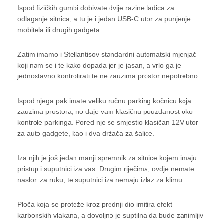
Ispod fizičkih gumbi dobivate dvije razine ladica za
odlaganje sitnica, a tu je i jedan USB-C utor za punjenje
mobitela ili drugih gadgeta.
Zatim imamo i Stellantisov standardni automatski mjenjač
koji nam se i te kako dopada jer je jasan, a vrlo ga je
jednostavno kontrolirati te ne zauzima prostor nepotrebno.
Ispod njega pak imate veliku ručnu parking kočnicu koja
zauzima prostora, no daje vam klasičnu pouzdanost oko
kontrole parkinga. Pored nje se smjestio klasičan 12V utor
za auto gadgete, kao i dva držača za šalice.
Iza njih je još jedan manji spremnik za sitnice kojem imaju
pristup i suputnici iza vas. Drugim riječima, ovdje nemate
naslon za ruku, te suputnici iza nemaju izlaz za klimu.
Ploča koja se proteže kroz prednji dio imitira efekt
karbonskih vlakana, a dovoljno je suptilna da bude zanimljiv