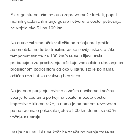
S druge strane, čim se auto zapravo može kretati, poput
manjih gradova ili manje gužve i otvorene ceste, potrošnja
se vrtjela oko 5 l na 100 km.
Na autocesti smo očekivali višu potrošnju radi profila
automobila, no turbo trocilindraš se i ovdje iskazao. Ako
tempomat stavite na 130 km/h te se u lijevu traku
prebacujete za prestizanja, očekuje vas solidno ubrzanje sa
prosječnom potrošnjom od oko 6 litara, što je po nama
odličan rezultat za ovakvog benzinca.
Na jednom punjenju, ovisno o vašim navikama i načinu
vožnje te cestama po kojima vozite, možete dostići
impresivne kilometraže, a nama je na punom rezervoaru
putno računalo pokazalo gotovo 800 km domet sa 60 %
vožnje na struju.
Imajte na umu i da se kočnice značajno manje troše sa