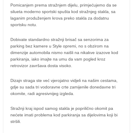
Pomicanjem prema stražnjem dijelu, primjećujemo da se
silueta moderno sportski spušta kod stražnjeg stakla, sa
laganim produženjem krova preko stakla za dodatnu
sportsku notu.
Dobivate standardno stražnji brisač sa senzorima za
parking bez kamere u Style opremi, no s obzirom na
dimenzije automobila nismo naišli na nikakve izazove kod
parkiranja, iako imajte na umu da vam pogled kroz
retrovizor završava dosta visoko.
Dizajn straga ste već vjerojatno vidjeli na našim cestama,
gdje su sada tri vodoravne crte zamijenile donedavne tri
okomite, radi agresivnijeg izgleda.
Stražnji kraj ispod samog stakla je poprilično okomit pa
nećete imati problema kod parkiranja sa dijelovima koji bi
stršili.