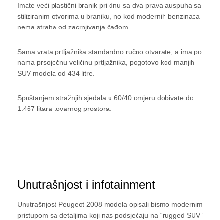
Imate veći plastični branik pri dnu sa dva prava auspuha sa
stiliziranim otvorima u braniku, no kod modernih benzinaca
nema straha od zacrnjivanja čađom.
Sama vrata prtljažnika standardno ručno otvarate, a ima po
nama prsoječnu veličinu prtljažnika, pogotovo kod manjih
SUV modela od 434 litre.
Spuštanjem stražnjih sjedala u 60/40 omjeru dobivate do
1.467 litara tovarnog prostora.
Unutrašnjost i infotainment
Unutrašnjost Peugeot 2008 modela opisali bismo modernim
pristupom sa detaljima koji nas podsjećaju na “rugged SUV”