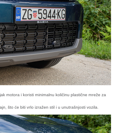
njak motora i koristi minimalnu količinu plastične mreže za
n, što će biti vrlo izražen stil i u unutrašnjosti vozila.