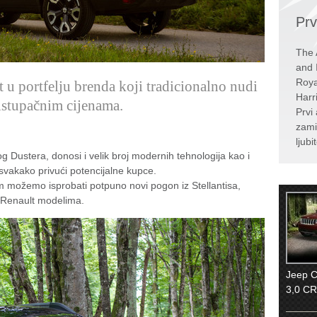
Prv
The 
and 
Roya
 u portfelju brenda koji tradicionalno nudi
Harr
istupačnim cijenama.
Prvi 
zami
ljubi
 Dustera, donosi i velik broj modernih tehnologija kao i
e svakako privući potencijalne kupce.
em možemo isprobati potpuno novi pogon iz Stellantisa,
 Renault modelima.
Jeep 
3,0 CR