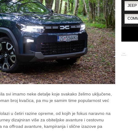
.::.
a svi imamo neke detalje koje svakako želimo uključene,
roman broj kvačica, pa mu je samim time popularnost već
olazi u četiri razine opreme, od kojih je fokus naravno na
urney dizajniran više za obiteljske avanture i cestovnu
a na offroad avanture, kampiranja i slične izazove pa