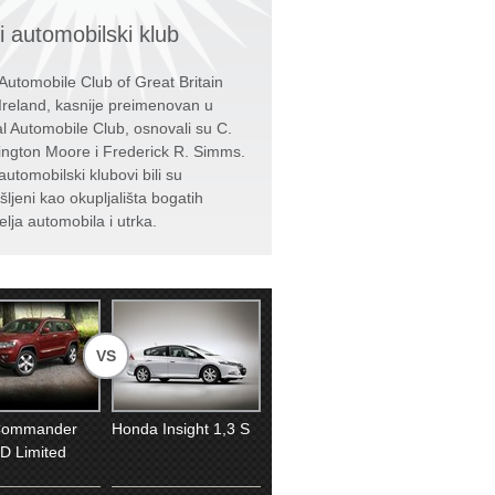
i automobilski klub
Automobile Club of Great Britain
Ireland, kasnije preimenovan u
l Automobile Club, osnovali su C.
ington Moore i Frederick R. Simms.
automobilski klubovi bili su
šljeni kao okupljališta bogatih
telja automobila i utrka.
VS
Commander
Honda Insight 1,3 S
D Limited