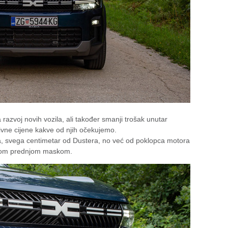
razvoj novih vozila, ali također smanji trošak unutar
tivne cijene kakve od njih očekujemo.
la, svega centimetar od Dustera, no već od poklopca motora
itijom prednjom maskom.