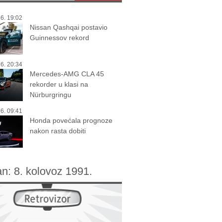
6. 19:02
Nissan Qashqai postavio
Guinnessov rekord
6. 20:34
Mercedes-AMG CLA 45
rekorder u klasi na
Nürburgringu
6. 09:41
Honda povećala prognoze
nakon rasta dobiti
an:
8. kolovoz 1991.