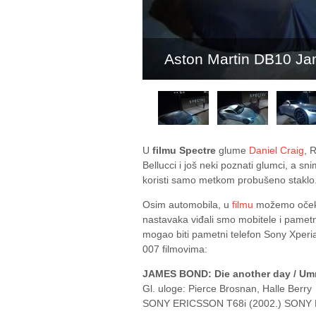
Aston Martin DB10 Ja
U
filmu Spectre
glume
Daniel Craig
, 
Bellucci i još neki poznati glumci, a s
koristi samo metkom probušeno staklo
Osim automobila, u
filmu
možemo očekiv
nastavaka viđali smo mobitele i pamet
mogao biti pametni telefon Sony Xperia
007 filmovima:
JAMES BOND: Die another day / Umr
Gl. uloge: Pierce Brosnan, Halle Berry
SONY ERICSSON T68i (2002.) SONY 