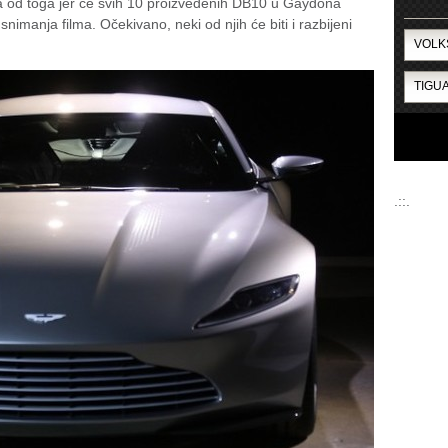
išta od toga jer će svih 10 proizvedenih DB10 u Gaydona
snimanja filma. Očekivano, neki od njih će biti i razbijeni
.::.