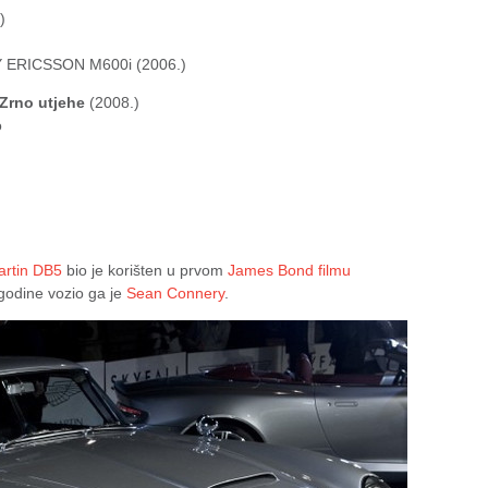
)
 ERICSSON M600i (2006.)
Zrno utjehe
(2008.)
o
artin DB5
bio je korišten u prvom
James Bond filmu
 godine vozio ga je
Sean Connery
.