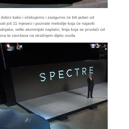
dobro kako i očekujemo i zasigurno će biti jedan od
ti još 11 mjeseci i poznate melodije koja će najaviti
jaka, veliki aluminijski naplatci, linija koja se provlači od
ora te završava na stražnjem dijelu vozila.