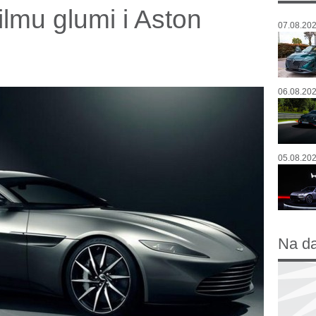
lmu glumi i Aston
07.08.202
06.08.202
05.08.202
Na d