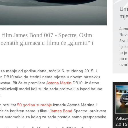
Umr
mj
Jame
u film James Bond 007 - Spectre. Osim
Rovi
živo
 poznatih glumaca u filmu će „glumiti“ i
tije
te j
po m
uzor
e za manje od godinu dana, točnije 6. studenog 2015. U
tin DB10 tako da štednji nema mjesta u novom nastavku
evstva. Bit će to premijera
Astona Martin
DB10. Iz Aston
kskluzivniji model koji su do sada proizveli, a ispod haube
.
o rezultat
50 godina suradnje
između Astona Martina i
bit će korišten samo u filmu
James Bond
Spectre; proizvest
er automobila za kojeg za sada postoje samo pretpostavke
Volksw
2.0 TSI