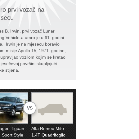
o prvi vozač na
esecu
s B. Irwin, prvi vozač Lunar
ng Vehicle-a umro je u 61. godini
ta. Irwin je na mjesecu boravio
kom misije Apollo 15, 1971. godine,
e upravljao vozilom kojim se kretao
jesečevoj površini skupljajući
ke stijena.
VS
agen Tiguan
Alfa Romeo Mito
 Sport Style
1.4T Quadrifoglio