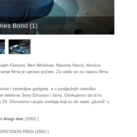
mes Bond (1)
Ralph Fieness, Ben Whishaw, Naomie Harris, Monica
nimanje filma je upravo počelo. Za sada se za najavu filma
.
ati i zanimljive gadgete, a u posljednjih nekoliko
ne telefone Sony Ericsson i Sony. Očekujemo da bi to
 Z5. Donosimo i popis uređaja koji su do sada „glumili“ u
i drugi dan
(2002.)
ERICSSON P800i (2002.)