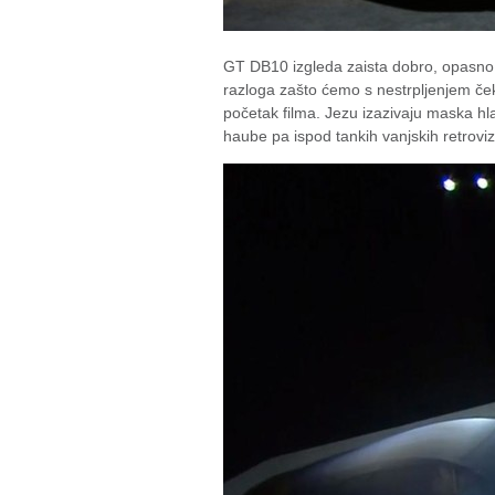
GT DB10 izgleda zaista dobro, opasno 
razloga zašto ćemo s nestrpljenjem čeka
početak filma. Jezu izazivaju maska hladn
haube pa ispod tankih vanjskih retroviz