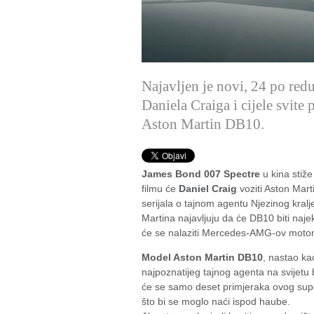
Najavljen je novi, 24 po red
Daniela Craiga i cijele svite
Aston Martin DB10.
James Bond 007 Spectre
u kina stiž
filmu će
Daniel Craig
voziti Aston Mar
serijala o tajnom agentu Njezinog kralj
Martina najavljuju da će DB10 biti naje
će se nalaziti Mercedes-AMG-ov motor
Model Aston Martin DB10
, nastao ka
najpoznatijeg tajnog agenta na svijetu 
će se samo deset primjeraka ovog sup
što bi se moglo naći ispod haube.