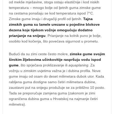
od mekše mješavine, stoga ostaju elastičnije i kod niskih
temperatura – mnogo bolje od ljetnih guma zimske gume
na cestama ponašaju se kod temperatura ispod 7°C.
Zimske gume imaju i drugačiji profil od ljetnih.
Tajna
zimskih guma su lamele urezane u pojedine blokove
dezena koje tijekom vožnje omogućuju dodatno
prianjanje na snijegu
. Prianjanje na kolnik puno je bolje,
osobito kod kočenja, što povećava sigurnost u prometu.
Budući da su zimi ceste često mokre,
zimske gume svojim
širokim žljebovima učinkovitije raspršuju vodu ispod
gume
, što sprječava proklizavanje ili
aquaplaning
. Za
vožnju u zimskim uvjetima važna je i dubina profila. Nove
gume imaju od osam do deset milimetara dubok utor. Kada
rabljena guma dostigne samo četiri milimetara dubine,
zaustavni put na snijegu produžuje se za približno 10 posto.
Tada se preporučuje zamjena guma (zakonom je zimi
ograničena dubina guma u Hrvatskoj na najmanje četiri
milimetra).