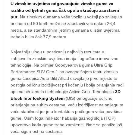
U zimskim uvjetima odgovarajuće zimske gume za
razliku od ljetnih guma čak upola skraćuju zaustavni
put
. Na zimskim gumama vaše vozilo u vožnji po snijegu s
brzinom od 50 km/h može se zaustaviti već nakon 26,4
metra, a sa standardnim ljetnim gumama u istim uvjetima
trebalo bi im čak 77,9 metara.
Najvažniju ulogu u postizanju najboljih rezultata u
zahtjevnim zimskim uvjetima imaju i ugrađene inovativne
tehnologije. Na primjer Goodyearova guma Ultra Grip
Performance SUV Gen-1 na ovogodišnjem testu zimskih
guma časopisa Auto Bild Allrad osvojila je prvo mjesto te
postigla odličnu izdržljivost pri kočenju i bolje prianjanje radi
optimalnih lamela i tehnologije Active Grip. Tehnologija
3D
Block Interlocking System
(BIS) omogućuje odlično
prianjanje na suhim cestama, veću izdržljivost na snijegu te
veću stabilnost jer je u kontaktu s podlogom veća površina
gume. Osim toga indikator habanja gaznog sloja (TOP)
upozorava kada gume treba zamijeniti, čime se postiže još
veća sigurnost na cestama.