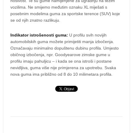
nosivost. Te su gume namijenjene za ugradnju na težim
vozilima. Ne smijemo međutim oznaku XL miješati s
posebnim modelima guma za sportske terence (SUV) koje
se od njih znatno razlikuju.
Indikator istrošenosti guma:
U profilu svih novijih
automobilskih guma možete primijetiti manja izbočenja.
Označavaju minimalno dopuštenu dubinu profila. Umjesto
običnog izbočenja, npr. Goodyearove zimske gume u
profilu imaju pahuljicu – i kada se ona istroši i postane
nevidljiva, guma više nije primjerena za upotrebu. Svaka
nova guma ima približno od 8 do 10 milimetara profila.