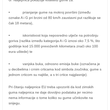
G. Naljepnica pokazuje kvalitetu gume za:
• prianjanje gume na mokroj površini (između
oznake A i G pri brzini od 80 km/h zaustavni put razlikuje se
čak 18 metara),
• iskoristivost koja neposredno utječe na potrošnju
goriva (razlika između kategorija A i G iznosi oko 7,5 %, što
godišnje kod 15.000 prevoženih kilometara znači oko 100
eura uštede) te
• vanjska buka, odnosno emisija buke (označena je
u decibelima i crnim crticama kod simbola zvučnika; gume s
jednom crticom su najtiše, a s tri crtice najglasnije).
Pri čitanju naljepnice EU treba upozoriti da kod zimskih
guma naljepnica ne daje dovoljno podataka jer recimo
nema informacije o tome koliko su gume učinkovite na
snijegu.