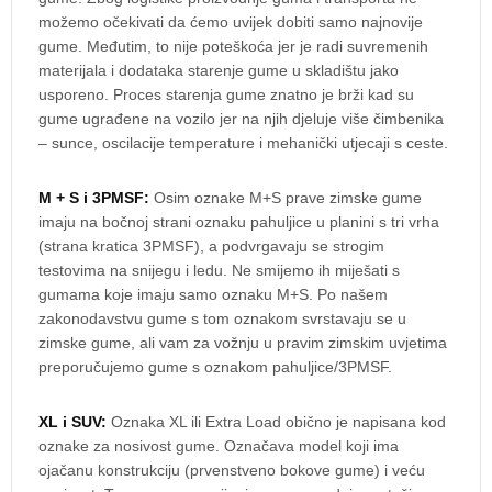
možemo očekivati da ćemo uvijek dobiti samo najnovije
gume. Međutim, to nije poteškoća jer je radi suvremenih
materijala i dodataka starenje gume u skladištu jako
usporeno. Proces starenja gume znatno je brži kad su
gume ugrađene na vozilo jer na njih djeluje više čimbenika
– sunce, oscilacije temperature i mehanički utjecaji s ceste.
M + S i 3PMSF:
Osim oznake M+S prave zimske gume
imaju na bočnoj strani oznaku pahuljice u planini s tri vrha
(strana kratica 3PMSF), a podvrgavaju se strogim
testovima na snijegu i ledu. Ne smijemo ih miješati s
gumama koje imaju samo oznaku M+S. Po našem
zakonodavstvu gume s tom oznakom svrstavaju se u
zimske gume, ali vam za vožnju u pravim zimskim uvjetima
preporučujemo gume s oznakom pahuljice/3PMSF.
XL i SUV:
Oznaka XL ili Extra Load obično je napisana kod
oznake za nosivost gume. Označava model koji ima
ojačanu konstrukciju (prvenstveno bokove gume) i veću