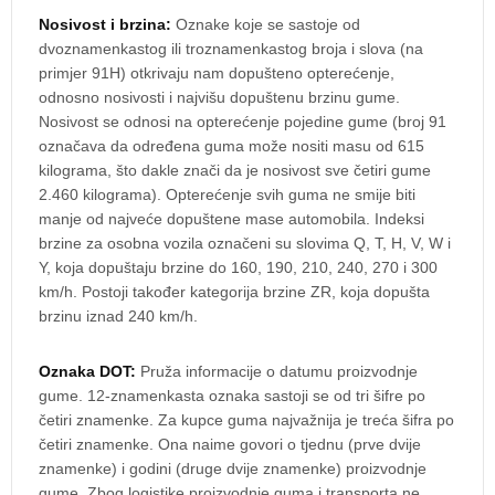
Nosivost i brzina:
Oznake koje se sastoje od
dvoznamenkastog ili troznamenkastog broja i slova (na
primjer 91H) otkrivaju nam dopušteno opterećenje,
odnosno nosivosti i najvišu dopuštenu brzinu gume.
Nosivost se odnosi na opterećenje pojedine gume (broj 91
označava da određena guma može nositi masu od 615
kilograma, što dakle znači da je nosivost sve četiri gume
2.460 kilograma). Opterećenje svih guma ne smije biti
manje od najveće dopuštene mase automobila. Indeksi
brzine za osobna vozila označeni su slovima Q, T, H, V, W i
Y, koja dopuštaju brzine do 160, 190, 210, 240, 270 i 300
km/h. Postoji također kategorija brzine ZR, koja dopušta
brzinu iznad 240 km/h.
Oznaka DOT:
Pruža informacije o datumu proizvodnje
gume. 12-znamenkasta oznaka sastoji se od tri šifre po
četiri znamenke. Za kupce guma najvažnija je treća šifra po
četiri znamenke. Ona naime govori o tjednu (prve dvije
znamenke) i godini (druge dvije znamenke) proizvodnje
gume. Zbog logistike proizvodnje guma i transporta ne