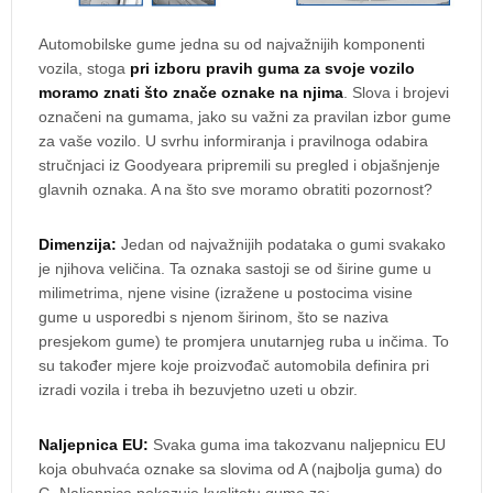
Automobilske gume jedna su od najvažnijih komponenti
vozila, stoga
pri izboru pravih guma za svoje vozilo
moramo znati što znače oznake na njima
. Slova i brojevi
označeni na gumama, jako su važni za pravilan izbor gume
za vaše vozilo. U svrhu informiranja i pravilnoga odabira
stručnjaci iz Goodyeara pripremili su pregled i objašnjenje
glavnih oznaka. A na što sve moramo obratiti pozornost?
Dimenzija:
Jedan od najvažnijih podataka o gumi svakako
je njihova veličina. Ta oznaka sastoji se od širine gume u
milimetrima, njene visine (izražene u postocima visine
gume u usporedbi s njenom širinom, što se naziva
presjekom gume) te promjera unutarnjeg ruba u inčima. To
su također mjere koje proizvođač automobila definira pri
izradi vozila i treba ih bezuvjetno uzeti u obzir.
Naljepnica EU:
Svaka guma ima takozvanu naljepnicu EU
koja obuhvaća oznake sa slovima od A (najbolja guma) do