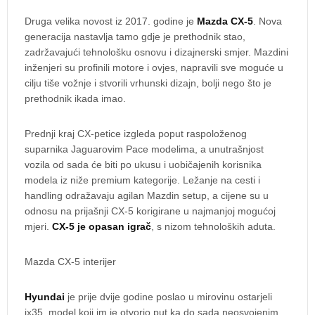
Druga velika novost iz 2017. godine je
Mazda CX-5
. Nova
generacija nastavlja tamo gdje je prethodnik stao,
zadržavajući tehnološku osnovu i dizajnerski smjer. Mazdini
inženjeri su profinili motore i ovjes, napravili sve moguće u
cilju tiše vožnje i stvorili vrhunski dizajn, bolji nego što je
prethodnik ikada imao.
Prednji kraj CX-petice izgleda poput raspoloženog
suparnika Jaguarovim Pace modelima, a unutrašnjost
vozila od sada će biti po ukusu i uobičajenih korisnika
modela iz niže premium kategorije. Ležanje na cesti i
handling odražavaju agilan Mazdin setup, a cijene su u
odnosu na prijašnji CX-5 korigirane u najmanjoj mogućoj
mjeri.
CX-5 je opasan igrač
, s nizom tehnoloških aduta.
Mazda CX-5 interijer
Hyundai
je prije dvije godine poslao u mirovinu ostarjeli
ix35, model koji im je otvorio put ka do sada neosvojenim