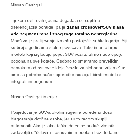
Nissan Qashqai
Tijekom svih ovih godina događala se suptilna
diferencijacija ponude, pa je
danas crossover/SUV klasa
vrlo segmentirana i zbog toga totalno nepregledna
.
Mnoštvo je prelijevanja između postojećih subkategorija, čiji
se broj s godinama stalno povećava. Tako imamo hrpu
modela koji izgledaju poput SUV vozila, ali ne nude opciju
pogona na sve kotače. Osobno to smatramo prevelikim
odmakom od osnovne ideje "vozila za slobodno vrijeme" te
smo za potrebe naše usporedbe nastojali birati modele s
integralnim pogonom.
Nissan Qashqai interijer
Posjedovanje SUV-a okolini sugerira određenu dozu
blagostanja dotične osobe, jer su to redom skuplji
automobili. Ako je tako, teško da će se budući vlasnik
zadovoljiti s "ćelavim", osnovnim modelom bez dodatne