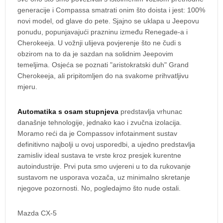
generacije i Compassa smatrati onim što doista i jest: 100%
novi model, od glave do pete. Sjajno se uklapa u Jeepovu
ponudu, popunjavajući prazninu između Renegade-a i
Cherokeeja. U vožnji ulijeva povjerenje što ne čudi s
obzirom na to da je sazdan na solidnim Jeepovim
temeljima. Osjeća se poznati "aristokratski duh" Grand
Cherokeeja, ali pripitomljen do na svakome prihvatljivu
mjeru.
Automatika s osam stupnjeva
predstavlja vrhunac
današnje tehnologije, jednako kao i zvučna izolacija.
Moramo reći da je Compassov infotainment sustav
definitivno najbolji u ovoj usporedbi, a ujedno predstavlja
zamisliv ideal sustava te vrste kroz presjek kurentne
autoindustrije. Prvi puta smo uvjereni u to da rukovanje
sustavom ne usporava vozača, uz minimalno skretanje
njegove pozornosti. No, pogledajmo što nude ostali.
Mazda CX-5