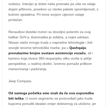
vodstvu. Interijer je dobio neke preinake pa više ne odaje
dojam jeftinoće, posebno uz visoke pakete opremljenosti, s
kožnim sjedalima. Pri tome svojom cijenom ostaje
privlačan.
Renaultovi dizelski motori su dovoljno potentni za ovaj
kalibar SUV-a. Automatika je solidna, a ovjes udoban.
Nissan ulaže mnogo truda u napredne tehnologije i želi
osvojiti renome tehnološke marke, pa u
Qashqaiju
pronalazimo brojne sustave asistencije vozaču
, ali i
kameru koja stvara 360-stupanjsku sliku vozila iz ptičje
perspektive, u realnoj okolini. Iznimno pomaže prilikom
manevriranja i parkiranja.
Jeep Compass
Od samoga početka smo znali da će ova usporedba
biti teška
. U ovom segmentu se proizvođači jako trude
kupcima ponuditi idealan omjer dobivenog za uloženo, jer