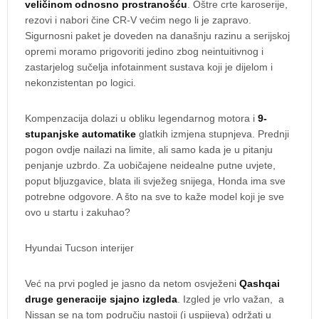
veličinom odnosno prostranošću
. Oštre crte karoserije,
rezovi i nabori čine CR-V većim nego li je zapravo.
Sigurnosni paket je doveden na današnju razinu a serijskoj
opremi moramo prigovoriti jedino zbog neintuitivnog i
zastarjelog sučelja infotainment sustava koji je dijelom i
nekonzistentan po logici.
Kompenzacija dolazi u obliku legendarnog motora i
9-
stupanjske automatike
glatkih izmjena stupnjeva. Prednji
pogon ovdje nailazi na limite, ali samo kada je u pitanju
penjanje uzbrdo. Za uobičajene neidealne putne uvjete,
poput bljuzgavice, blata ili svježeg snijega, Honda ima sve
potrebne odgovore. A što na sve to kaže model koji je sve
ovo u startu i zakuhao?
Hyundai Tucson interijer
Već na prvi pogled je jasno da netom osvježeni
Qashqai
druge generacije sjajno izgleda
. Izgled je vrlo važan, a
Nissan se na tom području nastoji (i uspijeva) održati u