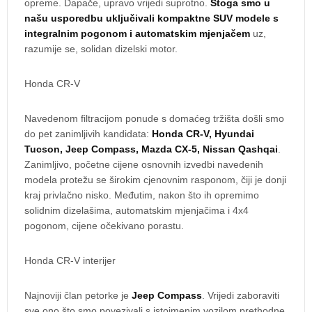
opreme. Dapače, upravo vrijedi suprotno.
Stoga smo u
našu usporedbu uključivali kompaktne SUV modele s
integralnim pogonom i automatskim mjenjačem
uz,
razumije se, solidan dizelski motor.
Honda CR-V
Navedenom filtracijom ponude s domaćeg tržišta došli smo
do pet zanimljivih kandidata:
Honda CR-V, Hyundai
Tucson, Jeep Compass, Mazda CX-5, Nissan Qashqai
.
Zanimljivo, početne cijene osnovnih izvedbi navedenih
modela protežu se širokim cjenovnim rasponom, čiji je donji
kraj privlačno nisko. Međutim, nakon što ih opremimo
solidnim dizelašima, automatskim mjenjačima i 4x4
pogonom, cijene očekivano porastu.
Honda CR-V interijer
Najnoviji član petorke je
Jeep Compass
. Vrijedi zaboraviti
sve ono što smo povezivali s istoimenim vozilom prethodne