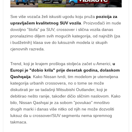
Sve više vozača želi iskusiti ugodu koju pruža
pozicija za
upravljačem kvalitetnog SUV vozila
. Proizvođači im nude
dovoljno "štofa" pa SUV, crossover i slična vozila danas
pronalazimo diljem svih mogućih kategorija, od najnižih (pa
i budžetnih) klasa sve do luksuznih modela iz skupih
cjenovnih razreda.
Trend, koji je krajem prošloga stoljeća začet u Americi,
u
Europi je "dobio krila" prije desetak godina, dolaskom
Qashqaija
. Kako Nissan tvrdi, tim modelom je utemeljena
kategorija urbanih crossovera, no o tome se može
diskutirati jer se tadašnji Mitsubishi Outlander, koji je
debitirao nešto ranije, također dičio sličnim naslovom. Kako
bilo, Nissan Qashqai je za sobom "povukao" mnoštvo
drugih marki i danas više nitko od njih ne može dozvoliti
luksuz da u crossover/SUV segmentu nema spremnog
takmaca.