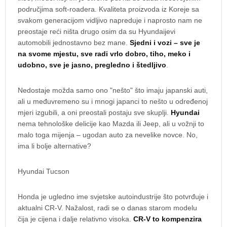
područjima soft-roadera. Kvaliteta proizvoda iz Koreje sa
svakom generacijom vidljivo napreduje i naprosto nam ne
preostaje reći ništa drugo osim da su Hyundaijevi
automobili jednostavno bez mane.
Sjedni i vozi – sve je
na svome mjestu, sve radi vrlo dobro, tiho, meko i
udobno, sve je jasno, pregledno i štedljivo
.
Nedostaje možda samo ono "nešto" što imaju japanski auti,
ali u međuvremeno su i mnogi japanci to nešto u određenoj
mjeri izgubili, a oni preostali postaju sve skuplji.
Hyundai
nema tehnološke delicije kao Mazda ili Jeep, ali u vožnji to
malo toga mijenja – ugodan auto za nevelike novce. No,
ima li bolje alternative?
Hyundai Tucson
Honda je ugledno ime svjetske autoindustrije što potvrđuje i
aktualni CR-V. Nažalost, radi se o danas starom modelu
čija je cijena i dalje relativno visoka.
CR-V to kompenzira