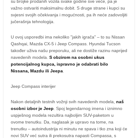
su brojke prodanih vozila svake godine sve veće, pa je
važno ostvariti maksimalnu dobit. S druge strane i kupci su
svjesni svojih očekivanja i mogućnosti, pa ih neće zadovoljiti
jučerašnja tehnologija.
U ovoj usporedbi ima nekoliko "jakih igrača" – to su Nissan
Qashqai, Mazda CX-5 i Jeep Compass. Hyundai Tucson
također uživa našu preporuku, ali ne dostiže razinu naprijed
navedenih modela.
S obzirom na osobni ukus
potencijalnog kupca, ispravno je odabrati bilo
Nissana, Mazdu ili Jeepa
.
Jeep Compass interijer
Nakon detaljnih testnih vožnji svih navedenih modela,
naš
osobni izbor je Jeep
. Spoj legendarnog imena i iznimno
uspješnog modela rezultira najboljim SUV-paketom u
ovome trenutku. Da, naglasak je upravo na tome, na
trenutku – autoindustrija ni minutu ne spava i tko zna koji će
novi SUV već sutra ili prekosutra napasti Compassa, s