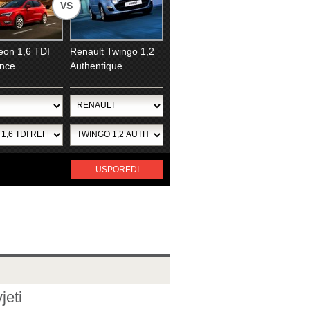
VS
eon 1,6 TDI
Renault Twingo 1,2
nce
Authentique
USPOREDI
jeti