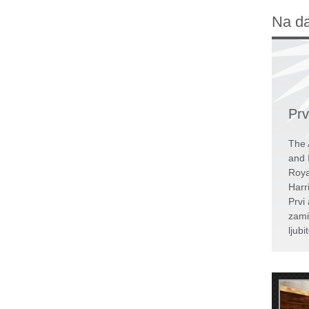
Na d
Prv
The 
and 
Roya
Harr
Prvi 
zami
ljubi