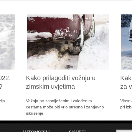
022.
Kako prilagoditi vožnju u
Kak
?
zimskim uvjetima
za 
ija
Vožnja po zasniježenim i zaleđenim
Vlasni
cestama može biti vrlo stresno i zahtjevno
pri iz
iskušenje.