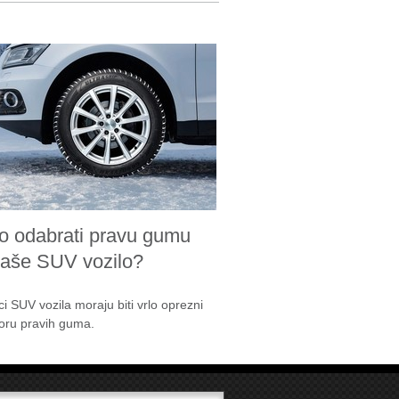
o odabrati pravu gumu
vaše SUV vozilo?
ci SUV vozila moraju biti vrlo oprezni
boru pravih guma.