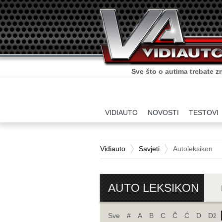
Sve što o autima trebate zn
VIDIAUTO
NOVOSTI
TESTOVI
Vidiauto
Savjeti
Autoleksikon
AUTO LEKSIKON
Sve
#
A
B
C
Č
Ć
D
Dž