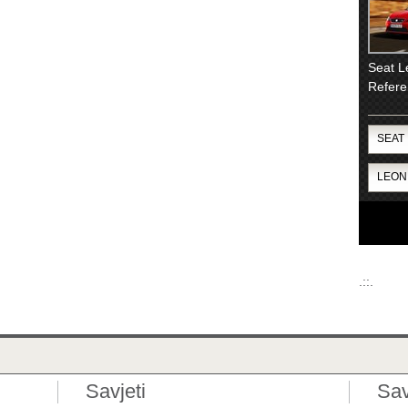
Seat L
Refere
.::.
Savjeti
Sav