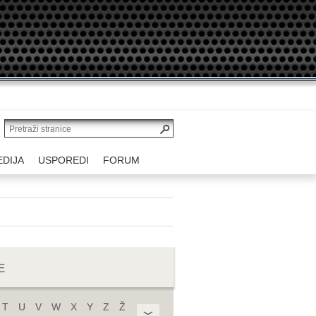
EDIJA
USPOREDI
FORUM
E
T
U
V
W
X
Y
Z
Ž