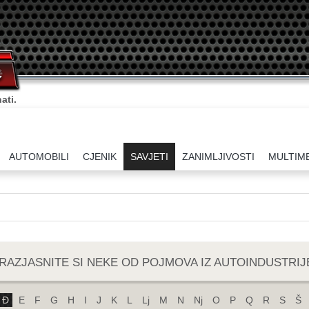
ati.
AUTOMOBILI
CJENIK
SAVJETI
ZANIMLJIVOSTI
MULTIM
RAZJASNITE SI NEKE OD POJMOVA IZ AUTOINDUSTRIJ
Đ
E
F
G
H
I
J
K
L
Lj
M
N
Nj
O
P
Q
R
S
Š