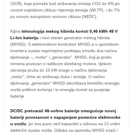
(SCR), koja pomaže kod snižavanja emisija CO2 do 4% po
novom svjetskom ciklusu mjerenja emisija (WLTP), i do 7%
po novom europskom voznom ciklusu (NEDC).
Kijina
tehnologija mekog hibrida koristi 0,46 kWh 48 V
Li-Ion bateriju
i novi starter generator mekog hibrida
(MHSG). S elektronskom kontrolom MHSG-a s upotrebom
invertera sustav neprimjetno preklapa između dva načina
djelovanja –„ motor“ i „generator“. MHSG, koji je preko
remena povezan s radilicom dizelskog motora, tijekom
ubrzanja pruža do 10 kW snage u načinu djelovanja
„motor“, čime se snižavaju buka i emisije. U načinu
djelovanja „generator“ MHSG iskorištava kinetičku energiju
vozila prilikom kočenja i tu energiju koristi za punjenje
baterije.
DC/DC pretvarač 48-voltne baterije omogućuje novoj
bateriji povezanost s napajanjem pomoćne elektronike
u vozilu
, jer ima puno veći kapacitet u odnosu na 12-voltni
električni sustav vozila. Odluka za upotrebu MHSG znači i