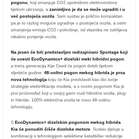
pogonu
, koji smanjuje CO2 upotrebom elektromotora
tijekom ubrzanja, a
zanimljivo je da se može ugraditi i u
već postojeća vozila
. Sam sustav je prilično kompaktan
pa je to razlog moguće ugradnje u postojeća vozila, a osim
smanjenja emisija CO2 i potrošnje, od vlasnika ne zahtijeva
nikakvo punjenje vozila.
Na jesen će biti predstavljen redizajnirani Sportage koji
će uvesti EcoDynamics+ dizelski meki hibridni pogon
,
a treća generacija Kije Ceed će pogon dobiti tijekom
sljedeće godine.
48-voltni pogon mekog hibrida je prva
nova tehnologija
koju će Kia predstaviti kao dio svoje
strategije elektrifikacije modela, a s novim pogonom Kia je
prvi proizvođač koji u svojoj gami nudi hibridna vozila, plug-
in hibride, 100% električna vozila te novu 48-voltnu
tehnologiju.
S
EcoDynamics+ dizelskim pogonom mekog hibrida
Kia će ponuditi čišće dizelske motore
. Sustav djeluje u
kombinaciji s tehnologijom selektivne katalitičke redukcije