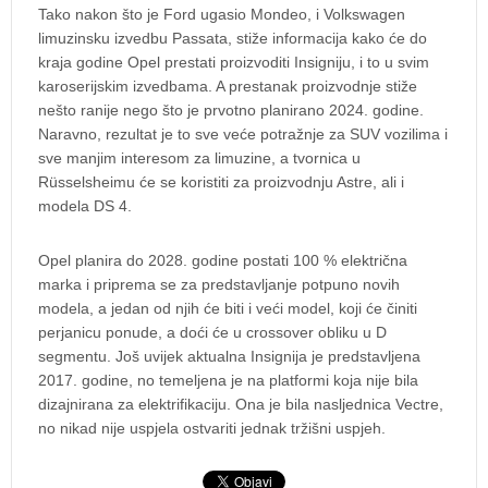
Tako nakon što je Ford ugasio Mondeo, i Volkswagen
limuzinsku izvedbu Passata, stiže informacija kako će do
kraja godine Opel prestati proizvoditi Insigniju, i to u svim
karoserijskim izvedbama. A prestanak proizvodnje stiže
nešto ranije nego što je prvotno planirano 2024. godine.
Naravno, rezultat je to sve veće potražnje za SUV vozilima i
sve manjim interesom za limuzine, a tvornica u
Rüsselsheimu će se koristiti za proizvodnju Astre, ali i
modela DS 4.
Opel planira do 2028. godine postati 100 % električna
marka i priprema se za predstavljanje potpuno novih
modela, a jedan od njih će biti i veći model, koji će činiti
perjanicu ponude, a doći će u crossover obliku u D
segmentu. Još uvijek aktualna Insignija je predstavljena
2017. godine, no temeljena je na platformi koja nije bila
dizajnirana za elektrifikaciju. Ona je bila nasljednica Vectre,
no nikad nije uspjela ostvariti jednak tržišni uspjeh.