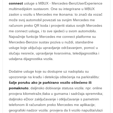
connect
usluge s MBUX - Mercedes-BenzUserExperience
multimedijskim sustavom. One su integrirane u MBUX
zaslon u vozilu s Mercedes me ikonama: to znači da vozač
može svoj automobil povezati sa svojim Mercedes me
računom preko QR koda i provjeriti status svojih Mercedes
me connect usluga, i to sve sjedeći u svom automobilu.
Najvažnije funkcije Mercedes me connect platforme su
Mercedes-Benzov sustav poziva u nuždi, standardne
usluge koje uključuju upravljanje održavanjem, pomoć u
slučaju nesreće, upravljanje kvarovima, teledijagnostika i
udaljena dijagnostika vozila.
Dodatne usluge koje su dostupne uz nadoplatu su
upozorenje na krađu i detekcija oštećenja na parkiralištu:
šalje poruku ako je parkirano vozilo oštećeno ili
pomaknuto
; daljinsko dobivanje statusa vozila: npr. online
provjera kilometraže,tlaka u gumama i sadržaja spremnika;
daljinsko eDoor zaključavanje i otključavanje s pametnim
telefonom ili računalom preko Mercedes me aplikacije;
geografski nadzor vozila: provjera da li vozilo napušta/ulazi