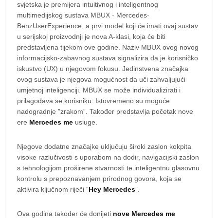
svjetska je premijera intuitivnog i inteligentnog
multimedijskog sustava MBUX - Mercedes-
BenzUserExperience, a prvi model koji će imati ovaj sustav
u serijskoj proizvodnji je nova A-klasi, koja će biti
predstavljena tijekom ove godine. Naziv MBUX ovog novog
informacijsko-zabavnog sustava signalizira da je korisničko
iskustvo (UX) u njegovom fokusu. Jedinstvena značajka
ovog sustava je njegova mogućnost da uči zahvaljujući
umjetnoj inteligenciji. MBUX se može individualizirati i
prilagođava se korisniku. Istovremeno su moguće
nadogradnje ”zrakom”. Također predstavlja početak nove
ere
Mercedes me
usluge.
Njegove dodatne značajke uključuju široki zaslon kokpita
visoke razlučivosti s uporabom na dodir, navigacijski zaslon
s tehnologijom proširene stvarnosti te inteligentnu glasovnu
kontrolu s prepoznavanjem prirodnog govora, koja se
aktivira ključnom riječi “
Hey Mercedes
”.
Ova godina također će donijeti
nove Mercedes me