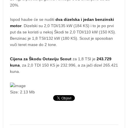
20%.
Ispod haube će se nuditi
dva dizelska i jedan benzinski
motor
. Dizelski su 2,0 TDI/135 kW (184 KS) i to je po prvi
put da se koristi u nekoj Škodi te 2,0 TDI/110 kW (150 KS).
Benzinac je 1,8 TSI/132 kW (180 KS). Scout je sposoban
vuči teret mase do 2 tone.
Cijena za Škodu Octaviju Scout
za 1,8 TSI je
243.729
kuna
, za 2,0 TDI 150 KS je 232.996, a za jači dizel 265.421
kuna.
Size: 2.13 Mb