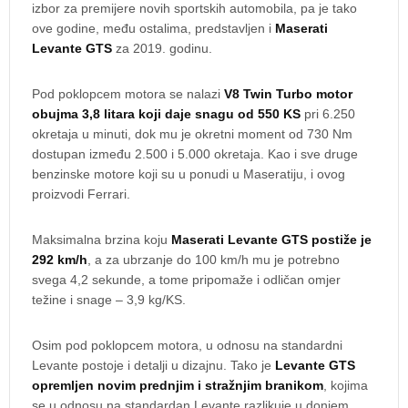
izbor za premijere novih sportskih automobila, pa je tako
ove godine, među ostalima, predstavljen i
Maserati
Levante GTS
za 2019. godinu.
Pod poklopcem motora se nalazi
V8 Twin Turbo motor
obujma 3,8 litara koji daje snagu od 550 KS
pri 6.250
okretaja u minuti, dok mu je okretni moment od 730 Nm
dostupan između 2.500 i 5.000 okretaja. Kao i sve druge
benzinske motore koji su u ponudi u Maseratiju, i ovog
proizvodi Ferrari.
Maksimalna brzina koju
Maserati Levante GTS postiže je
292 km/h
, a za ubrzanje do 100 km/h mu je potrebno
svega 4,2 sekunde, a tome pripomaže i odličan omjer
težine i snage – 3,9 kg/KS.
Osim pod poklopcem motora, u odnosu na standardni
Levante postoje i detalji u dizajnu. Tako je
Levante GTS
opremljen novim prednjim i stražnjim branikom
, kojima
se u odnosu na standardan Levante razlikuje u donjem