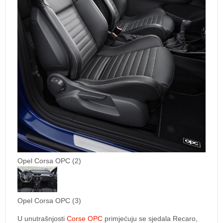
Opel Corsa OPC (2)
Opel Corsa OPC (3)
U unutrašnjosti
Corse OPC
primjećuju se sjedala Recaro,