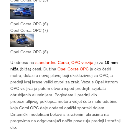
Opel Corsa OPC (5)
Opel Corsa OPC (6)
Opel Corsa OPC (7)
Opel Corsa OPC (8)
U odnosu na
standardnu Corsu
,
OPC verzija
je za
10 mm
niža
(bliža) cesti. Dužina
Opel Corse OPC
je oko četiri
metra, dolazi u novoj plavoj boji ekskluzivnoj za OPC, a
prednji kraj krase veliki otvori za zrak. Veza s Opel Astrom
OPC vidljiva je putem otvora ispod prednjih svjetala
obrubljenih aluminijem. Pogledate li prednji dio
prepoznatljivog poklopca motora vidjet ćete malu udubinu
koja Corsi OPC daje dodatni optički sportski dojam.
Dinamički modelirani bokovi s izraženim ukrasima na
pragovima na odgovarajući način povezuju prednji i stražnji
dio.