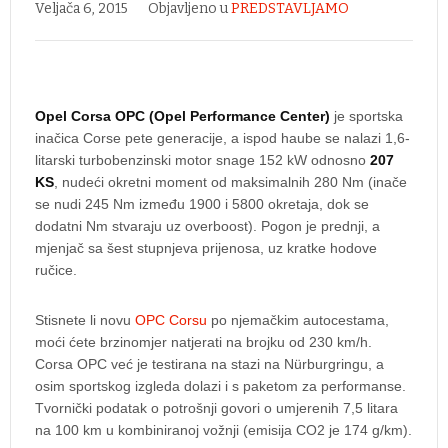
Veljača 6, 2015
Objavljeno u
PREDSTAVLJAMO
Opel Corsa OPC (Opel Performance Center)
je sportska
inačica Corse pete generacije, a ispod haube se nalazi 1,6-
litarski turbobenzinski motor snage 152 kW odnosno
207
KS
, nudeći okretni moment od maksimalnih 280 Nm (inače
se nudi 245 Nm između 1900 i 5800 okretaja, dok se
dodatni Nm stvaraju uz overboost). Pogon je prednji, a
mjenjač sa šest stupnjeva prijenosa, uz kratke hodove
ručice.
Stisnete li novu
OPC Corsu
po njemačkim autocestama,
moći ćete brzinomjer natjerati na brojku od 230 km/h.
Corsa OPC već je testirana na stazi na Nürburgringu, a
osim sportskog izgleda dolazi i s paketom za performanse.
Tvornički podatak o potrošnji govori o umjerenih 7,5 litara
na 100 km u kombiniranoj vožnji (emisija CO2 je 174 g/km).