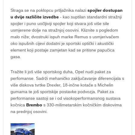
Straga se na poklopcu prtljažnika nalazi
spojler dostupan
u dvije različite izvedbe
- kao suptilan standardni stražnji
spojler i puno uočljiviji spojler koji stvara još više sile
usmjerene dolje na stražnjoj osovini. Kliznite s pogledom
malo niže; dvostruki ispuh marke Remus s usmjerivačem
oko ispušnih cijevi dodatni je sportski optički i akustički
element koji postaje zamjetan kad se pritisne papučica
gasa.
Tražite li još više sportskog duha, Opel nudi paket za
perfomanse. Sadrži mehaničko zaključavanje diferencijala s
više diskova tvrtke Drexler, 18-inčne kotače s Michelin
gumama te još sportskije postavke podvozja. Paket za
performanse sastoji se i od visokoperformansnog sustava
kočnica
Brembo
s 330-milimetarskim kočničkim diskovima
na prednjoj osovini.