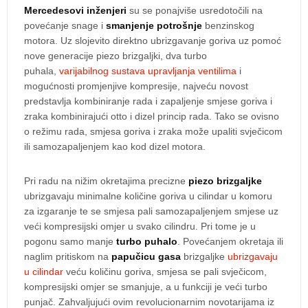
Mercedesovi inženjeri
su se ponajviše usredotočili na
povećanje snage i
smanjenje potrošnje
benzinskog
motora. Uz slojevito direktno ubrizgavanje goriva uz pomoć
nove generacije piezo brizgaljki, dva turbo
puhala,
varijabilnog sustava upravljanja ventilima
i
mogućnosti promjenjive kompresije, najveću novost
predstavlja kombiniranje rada i zapaljenje smjese goriva i
zraka kombinirajući otto i dizel princip rada. Tako se ovisno
o režimu rada, smjesa goriva i zraka može upaliti svječicom
ili samozapaljenjem kao kod dizel motora.
Pri radu na nižim okretajima precizne
piezo brizgaljke
ubrizgavaju minimalne količine goriva u cilindar u komoru
za izgaranje te se smjesa pali samozapaljenjem smjese uz
veći kompresijski omjer u svako cilindru. Pri tome je u
pogonu samo manje
turbo puhalo
. Povećanjem okretaja ili
naglim pritiskom na
papučicu gasa
brizgaljke
ubrizgavaju
u cilindar
veću količinu goriva, smjesa se pali svječicom,
kompresijski omjer se smanjuje, a u funkciji je veći turbo
punjač. Zahvaljujući ovim revolucionarnim novotarijama iz