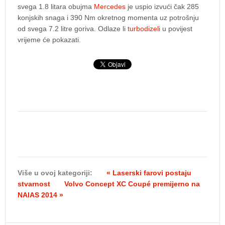
svega 1.8 litara obujma
Mercedes
je uspio izvući čak 285
konjskih snaga i 390 Nm okretnog momenta uz potrošnju
od svega 7.2 litre goriva. Odlaze li
turbodizeli
u povijest
vrijeme će pokazati.
Više u ovoj kategoriji:
« Laserski farovi postaju
stvarnost
Volvo Concept XC Coupé premijerno na
NAIAS 2014 »