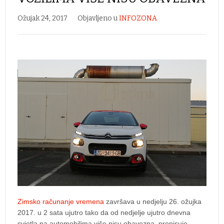
Ožujak 24, 2017
Objavljeno u
INFOZONA
Zimsko računanje vremena
završava u nedjelju 26. ožujka
2017. u 2 sata ujutro tako da od nedjelje ujutro dnevna
svjetla na automobilima više nisu obavezna, propisuje