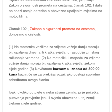
Zakon o sigurnosti prometa na cestama, članak 102. I dalje
na snazi ostaje odredba o obavezno upaljenim svjetlima na
motociklima.
Članak 102.,
Zakona o sigurnosti prometa na cestama
,
donosimo u cijelosti:
(1) Na motornim vozilima za vrijeme vožnje danju moraju
biti upaljena dnevna ili kratka svjetla, u razdoblju zimskog
računanja vremena. (2) Na motociklu i mopedu za vrijeme
vožnje danju moraju biti upaljena kratka svjetla tijekom
cijele godine.(3) Novčanom
kaznom u iznosu od 300,00
kuna
kaznit će se za prekršaj vozač ako postupi suprotno
odredbama ovoga članka.
Ipak, ukoliko putujete u neku stranu zemlju, prije početka
putovanja provjerite jesu li svjetla obavezna u toj zemlji
tijekom cijele godine.