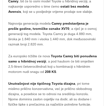
Camry
, bit će to osmi model Toyote u hibridnoj verziji, a
najkasnije usporedno s time ćemo
ostati bez modela
Avensis
, koji se u posljednje vrijeme prodaje sve slabije.
Najnovija generacija modela
Camry predstavljena je
prošle godine, tvorničke oznake XV70
, a riječ je o osmoj
generaciji tog modela. Toyota Camry je duga 4.880 mm,
široka je 1.840 mm i visoka 1.440 mm, dok međuosovinski
razmak broji 2.820 mm.
Za europsko tržište će nova
Toyota Camry biti ponuđena
samo u hibridnoj verziji
, a pod haubom će biti smješten
2,5-litreni četverocilindraš koji u kombinaciji s hibridnim
motorom nudi snagu od
208 KS
.
Unutrašnjost nije tipičnog Toyota dizajna
, pri tome
mislimo prilično konzervativna, već je prilično slobodnog
dizajna, a posebice se to odnosi na središnju konzolu.
Njome dominira zaslon osjetljiv na dodir, ali su dodane i
fizičke tipke s prečacima za najčešće potrebne funkcije.