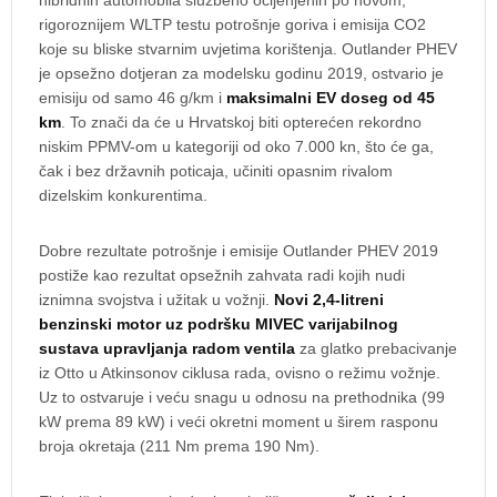
rigoroznijem WLTP testu potrošnje goriva i emisija CO2
koje su bliske stvarnim uvjetima korištenja. Outlander PHEV
je opsežno dotjeran za modelsku godinu 2019, ostvario je
emisiju od samo 46 g/km i
maksimalni EV doseg od 45
km
. To znači da će u Hrvatskoj biti opterećen rekordno
niskim PPMV-om u kategoriji od oko 7.000 kn, što će ga,
čak i bez državnih poticaja, učiniti opasnim rivalom
dizelskim konkurentima.
Dobre rezultate potrošnje i emisije Outlander PHEV 2019
postiže kao rezultat opsežnih zahvata radi kojih nudi
iznimna svojstva i užitak u vožnji.
Novi 2,4-litreni
benzinski motor uz podršku MIVEC varijabilnog
sustava upravljanja radom ventila
za glatko prebacivanje
iz Otto u Atkinsonov ciklusa rada, ovisno o režimu vožnje.
Uz to ostvaruje i veću snagu u odnosu na prethodnika (99
kW prema 89 kW) i veći okretni moment u širem rasponu
broja okretaja (211 Nm prema 190 Nm).