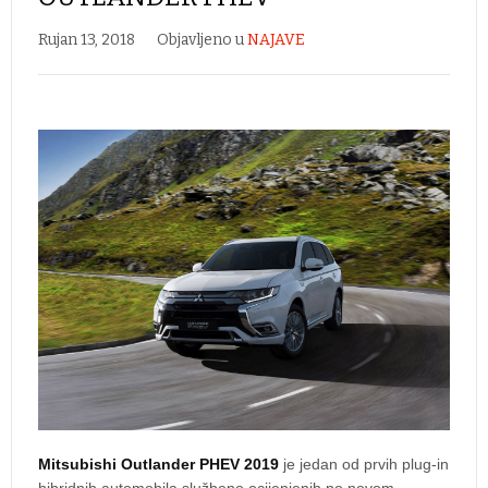
Rujan 13, 2018
Objavljeno u
NAJAVE
Mitsubishi Outlander PHEV 2019
je jedan od prvih plug-in
hibridnih automobila službeno ocijenjenih po novom,