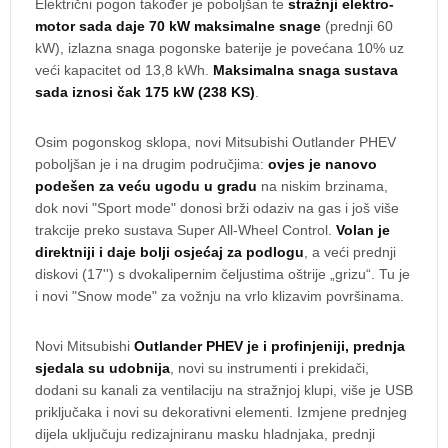
Električni pogon također je poboljšan te
stražnji elektro-
motor sada daje 70 kW maksimalne snage
(prednji 60
kW), izlazna snaga pogonske baterije je povećana 10% uz
veći kapacitet od 13,8 kWh.
Maksimalna snaga sustava
sada iznosi čak 175 kW (238 KS)
.
Osim pogonskog sklopa, novi Mitsubishi Outlander PHEV
poboljšan je i na drugim područjima:
ovjes je nanovo
podešen za veću ugodu u gradu
na niskim brzinama,
dok novi "Sport mode" donosi brži odaziv na gas i još više
trakcije preko sustava Super All-Wheel Control.
Volan je
direktniji i daje bolji osjećaj za podlogu
, a veći prednji
diskovi (17'') s dvokalipernim čeljustima oštrije „grizu“. Tu je
i novi "Snow mode" za vožnju na vrlo klizavim površinama.
Novi Mitsubishi
Outlander PHEV je i profinjeniji, prednja
sjedala su udobnija
, novi su instrumenti i prekidači,
dodani su kanali za ventilaciju na stražnjoj klupi, više je USB
priključaka i novi su dekorativni elementi. Izmjene prednjeg
dijela uključuju redizajniranu masku hladnjaka, prednji