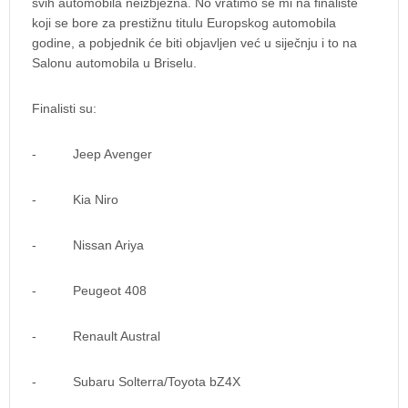
svih automobila neizbježna. No vratimo se mi na finaliste
koji se bore za prestižnu titulu Europskog automobila
godine, a pobjednik će biti objavljen već u siječnju i to na
Salonu automobila u Briselu.
Finalisti su:
- Jeep Avenger
- Kia Niro
- Nissan Ariya
- Peugeot 408
- Renault Austral
- Subaru Solterra/Toyota bZ4X