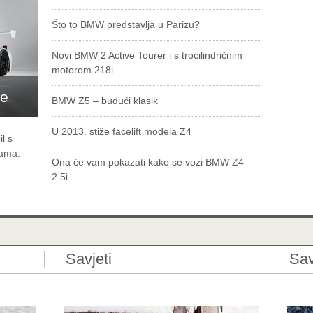
Što to BMW predstavlja u Parizu?
Novi BMW 2 Active Tourer i s trocilindričnim
motorom 218i
ke
BMW Z5 – budući klasik
U 2013. stiže facelift modela Z4
l s
kama.
Ona će vam pokazati kako se vozi BMW Z4
2.5i
Savjeti
Sav