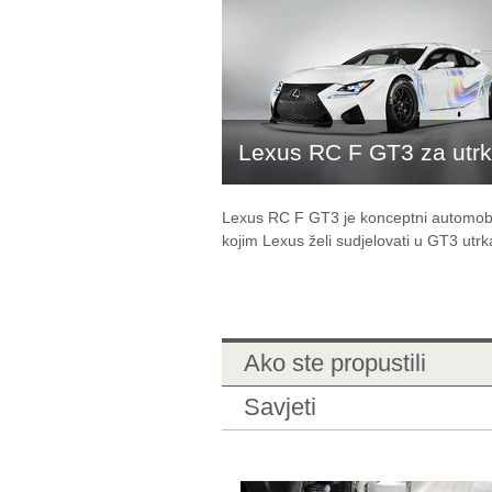
Lexus RC F GT3 za utr
Lexus RC F GT3 je konceptni automobi
kojim Lexus želi sudjelovati u GT3 utr
Ako ste propustili
Savjeti