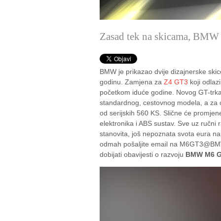
Zasad tek na skicama, BMW 
BMW je prikazao dvije dizajnerske sk
godinu. Zamjena za
Z4 GT3
koji odlaz
početkom iduće godine. Novog GT-trk
standardnog, cestovnog modela, a za oče
od serijskih 560 KS. Slične će promjene 
elektronika i ABS sustav. Sve uz ručni 
stanovita, još nepoznata svota eura na
odmah pošaljite email na M6GT3@BMW-
dobijati obavijesti o razvoju
BMW M6 