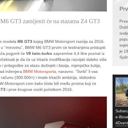
Prv
M6 GT3 zamijenit će na stazama Z4 GT3
Prva
Dubl
sudj
popul
ice modela
M6 GT3
kojeg BMW Motorsport razvija za 2016.
svje
i u “mirovinu”, BMW M6 GT3 prvim će testiranjima pristupiti
je 1
ača pogonit će
V8 twin-turbo
zapremine 4,4 litre poznat iz
Sydn
kivati je da će uz trkaće modifikacije razvijati daleko više
i prilagodbe za stazu doživjeti i šasija, mjenjačka kutija,
rad inženjera
BMW Motorsporta
, naravno. “Svrbi” li vas
 računu (300.000+) i imate trkaćih ambicija, slobodno
Motorsport.com kako biste bili među prvima koji će
GT3
i prve krugove voziti početkom 2016.
Subaru
e-Boxe
4Dvent