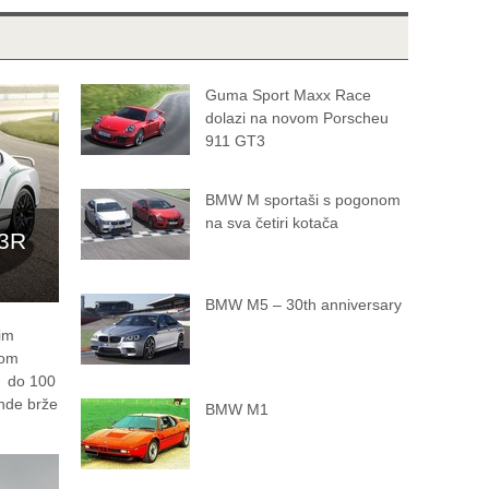
Guma Sport Maxx Race
dolazi na novom Porscheu
911 GT3
BMW M sportaši s pogonom
na sva četiri kotača
-3R
BMW M5 – 30th anniversary
nim
vom
0 do 100
nde brže
BMW M1