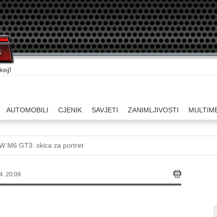
koj!
AUTOMOBILI
CJENIK
SAVJETI
ZANIMLJIVOSTI
MULTIM
 M6 GT3: skica za portret
4. 20:09