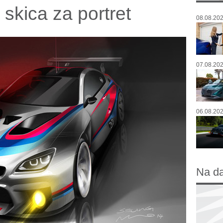
kica za portret
08.08.202
07.08.202
06.08.202
Na d