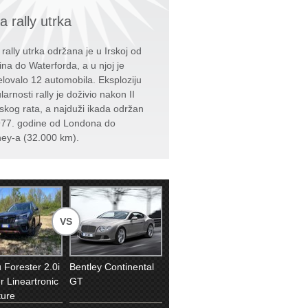
a rally utrka
 rally utrka održana je u Irskoj od
ina do Waterforda, a u njoj je
elovalo 12 automobila. Eksploziju
arnosti rally je doživio nakon II
tskog rata, a najduži ikada održan
977. godine od Londona do
ey-a (32.000 km).
VS
 Forester 2.0i
Bentley Continental
r Lineartronic
GT
ure