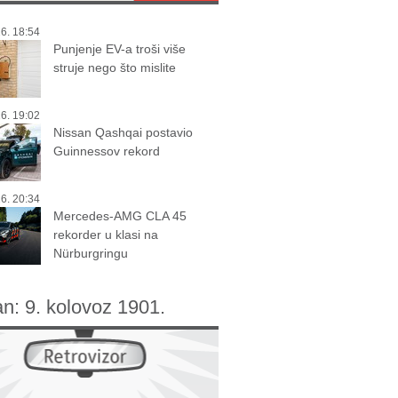
6. 18:54
Punjenje EV-a troši više
struje nego što mislite
6. 19:02
Nissan Qashqai postavio
Guinnessov rekord
6. 20:34
Mercedes-AMG CLA 45
rekorder u klasi na
Nürburgringu
an:
9. kolovoz 1901.