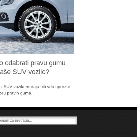
o odabrati pravu gumu
vaše SUV vozilo?
ci SUV vozila moraju biti vrlo oprezni
boru pravih guma.