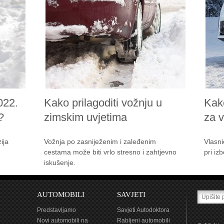
022.
Kako prilagoditi vožnju u
Kak
?
zimskim uvjetima
za 
ija
Vožnja po zasniježenim i zaleđenim
Vlasni
cestama može biti vrlo stresno i zahtjevno
pri iz
iskušenje.
AUTOMOBILI
SAVJETI
Predstavljamo
Savjeti Autodoktora
Novi automobili na
Rabljeni automobili