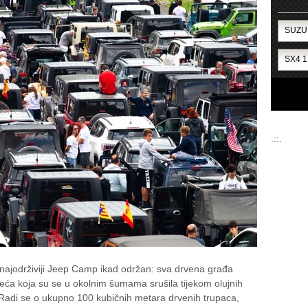
.::.
 najodrživiji Jeep Camp ikad održan: sva drvena građa
eća koja su se u okolnim šumama srušila tijekom olujnih
Radi se o ukupno 100 kubičnih metara drvenih trupaca,