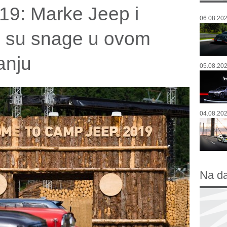
9: Marke Jeep i
06.08.202
e su snage u ovom
anju
05.08.202
04.08.202
Na d