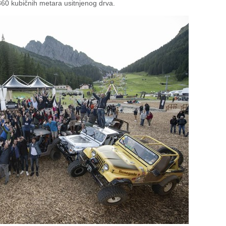
60 kubičnih metara usitnjenog drva.