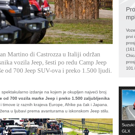
Pro
mp
Voze
prvi 
pros
(161
an Martino di Castrozza u Italiji održan
Chic
snika vozila Jeep, šesti po redu Camp Jeep
pros
101.
še od 700 Jeep SUV-ova i preko 1.500 ljudi.
e spektakularno izdanje na kojem je okupljen najveći broj
e od 700 vozila marke Jeep i preko 1.500 zaljubljenika
cu i timove iz raznih krajeva Europe, Afrike pa čak i Japana.
družena u ljubavi prema avanturama u iskonskom Jeep stilu.
Suzuki
GLX