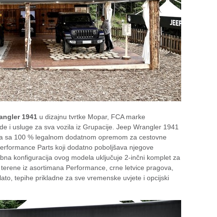
angler 1941
u dizajnu tvrtke Mopar, FCA marke
ode i usluge za sva vozila iz Grupacije. Jeep Wrangler 1941
tača sa 100 % legalnom dodatnom opremom za cestovne
erformance Parts koji dodatno poboljšava njegove
bna konfiguracija ovog modela uključuje 2-inčni komplet za
e terene iz asortimana Performance, crne letvice pragova,
lato, tepihe prikladne za sve vremenske uvjete i opcijski