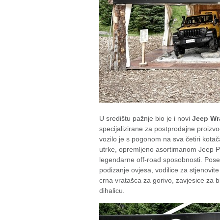
U središtu pažnje bio je i novi
Jeep Wr
specijalizirane za postprodajne proizv
vozilo je s pogonom na sva četiri ko
utrke, opremljeno asortimanom Jeep P
legendarne off-road sposobnosti. Pose
podizanje ovjesa, vodilice za stjenovit
crna vratašca za gorivo, zavjesice za b
dihalicu.