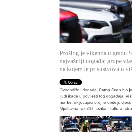
Prošlog je vikenda u gradu S
najvažniji događaj grupe vla
na kojem je prisustvovalo vi
Ovogodišnji događaj
Camp Jeep
bio j
ljudi ikada u povijesti tog događaja:
viš
marke
, uključujući brojne obitelji, dje
Mješavina različitih jezika i kultura u