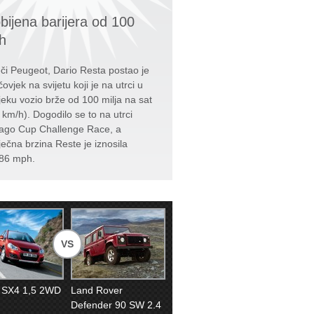
bijena barijera od 100
h
či Peugeot, Dario Resta postao je
čovjek na svijetu koji je na utrci u
jeku vozio brže od 100 milja na sat
 km/h). Dogodilo se to na utrci
ago Cup Challenge Race, a
ječna brzina Reste je iznosila
86 mph.
VS
 SX4 1,5 2WD
Land Rover
Defender 90 SW 2.4