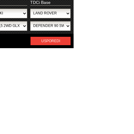
TDCi Base
USPOREDI