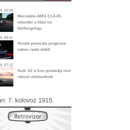
6. 20:34
Mercedes-AMG CLA 45
rekorder u klasi na
Nürburgringu
6. 09:41
Honda povećala prognoze
nakon rasta dobiti
6. 07:12
Audi: A2 e-tron postavlja novi
rekord učinkovitosti
an:
7. kolovoz 1915.