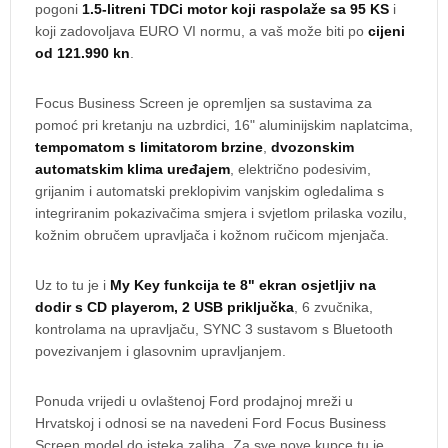
pogoni
1.5-litreni TDCi motor koji raspolaže sa 95 KS
i
koji zadovoljava EURO VI normu, a vaš može biti po
cijeni
od 121.990 kn
.
Focus Business Screen je opremljen sa sustavima za
pomoć pri kretanju na uzbrdici, 16" aluminijskim naplatcima,
tempomatom s limitatorom brzine
,
dvozonskim
automatskim klima uređajem
, električno podesivim,
grijanim i automatski preklopivim vanjskim ogledalima s
integriranim pokazivačima smjera i svjetlom prilaska vozilu,
kožnim obručem upravljača i kožnom ručicom mjenjača.
Uz to tu je i
My Key funkcija te 8" ekran osjetljiv na
dodir s CD playerom, 2 USB priključka
, 6 zvučnika,
kontrolama na upravljaču, SYNC 3 sustavom s Bluetooth
povezivanjem i glasovnim upravljanjem.
Ponuda vrijedi u ovlaštenoj Ford prodajnoj mreži u
Hrvatskoj i odnosi se na navedeni Ford Focus Business
Screen model do isteka zaliha. Za sve nove kupce tu je