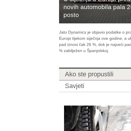
novih automobila pala 2
posto
Jato Dynamics je objavio podatke o pro
Europi tijekom siječnja ove godine, a 
pad iznosi čak 26 %, dok je najveći pa
% zabilježen u Španjolskoj.
Ako ste propustili
Savjeti