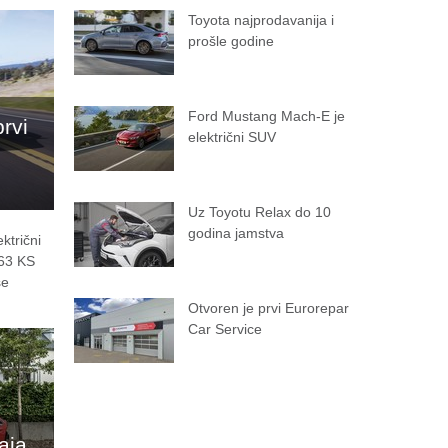
Toyota najprodavanija i
prošle godine
Ford Mustang Mach-E je
prvi
električni SUV
Uz Toyotu Relax do 10
godina jamstva
ktrični
563 KS
se
Otvoren je prvi Eurorepar
Car Service
aja