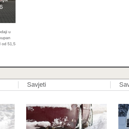
6
daji u
ukupan
d od 51,5
Savjeti
Sav