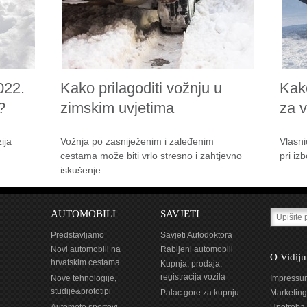
022.
Kako prilagoditi vožnju u
Kak
?
zimskim uvjetima
za 
ija
Vožnja po zasniježenim i zaleđenim
Vlasni
cestama može biti vrlo stresno i zahtjevno
pri iz
iskušenje.
AUTOMOBILI
SAVJETI
Predstavljamo
Savjeti Autodoktora
Novi automobili na
Rabljeni automobili
O Vidiju
hrvatskim cestama
Kupnja, prodaja,
registracija vozila
Nove tehnologije,
Impressu
studije&prototipi
Palac gore za kupnju
Marketing