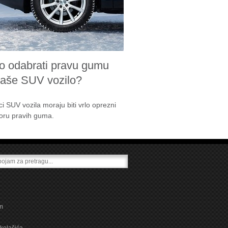
o odabrati pravu gumu
vaše SUV vozilo?
ci SUV vozila moraju biti vrlo oprezni
boru pravih guma.
m