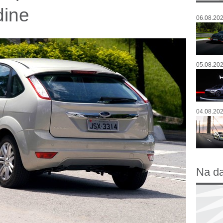
dine
06.08.202
05.08.202
04.08.202
Na d