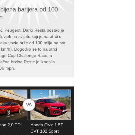
bijena barijera od 100
h
či Peugeot, Dario Resta postao je
čovjek na svijetu koji je na utrci u
jeku vozio brže od 100 milja na sat
 km/h). Dogodilo se to na utrci
ago Cup Challenge Race, a
ječna brzina Reste je iznosila
86 mph.
VS
eon 2,0 TDI
Honda Civic 1.5T
CVT 182 Sport