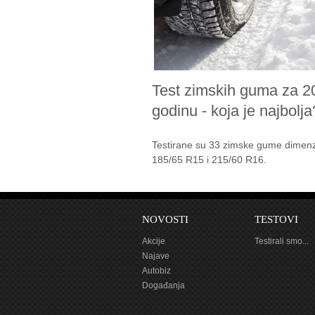
Test zimskih guma za 2
godinu - koja je najbolja
Testirane su 33 zimske gume dimenz
185/65 R15 i 215/60 R16.
NOVOSTI
TESTOVI
Akcije
Testirali smo...
Najave
Autobiz
Događanja