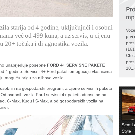
Pro
mp
zila starija od 4 godine, uključujući i osobni
Voze
enama već od 499 kuna, a uz servis, u cijenu
prvi 
 u 20+ točaka i dijagnostika vozila.
pros
(161
Chic
pros
ano unaprjeđuje posebne
FORD 4+ SERVISNE PAKETE
101.
a od 4 godine. Servisni 4+ Ford paketi omogućuju vlasnicima
ju moguću brigu za njihovo vozilo.
 osobni i na gospodarski program, a cijene servisnih paketa
Od osobnih vozila Ford servisni 4+ paketi odnose se na
eo, C-Max, Kugu i S-Max, a od gospodarskih vozila na
rier.
Seat L
Style