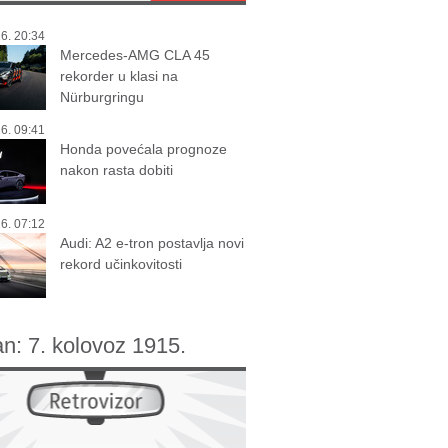
6. 20:34
Mercedes-AMG CLA 45
rekorder u klasi na
Nürburgringu
6. 09:41
Honda povećala prognoze
nakon rasta dobiti
6. 07:12
Audi: A2 e-tron postavlja novi
rekord učinkovitosti
an:
7. kolovoz 1915.