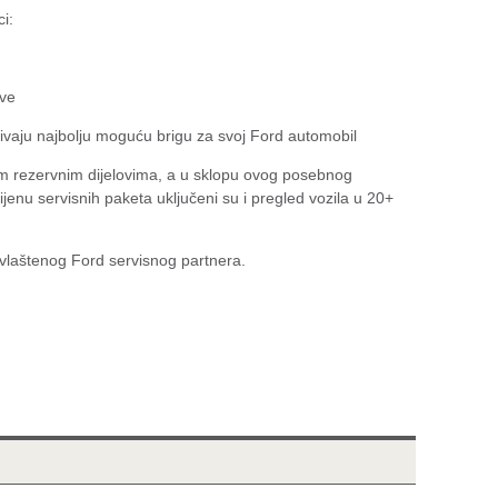
i:
ove
bivaju najbolju moguću brigu za svoj Ford automobil
nim rezervnim dijelovima, a u sklopu ovog posebnog
ijenu servisnih paketa uključeni su i pregled vozila u 20+
 ovlaštenog Ford servisnog partnera.