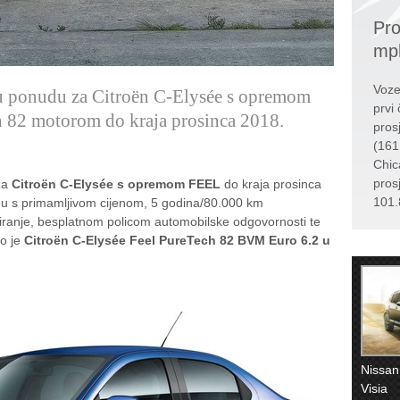
Pro
mp
Voze
nu ponudu za Citroën C-Elysée s opremom
prvi 
 82 motorom do kraja prosinca 2018.
pros
(161
Chic
pros
za
Citroën C-Elysée s opremom FEEL
do kraja prosinca
101.
e u s primamljivom cijenom, 5 godina/80.000 km
ranje, besplatnom policom automobilske odgovornosti te
ko je
Citroën C-Elysée Feel PureTech 82 BVM Euro 6.2 u
Nissan
Visia