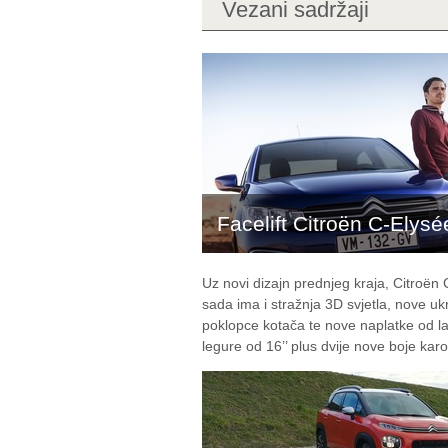
Vezani sadržaji
Facelift Citroën C-Elysé
Uz novi dizajn prednjeg kraja, Citroën
sada ima i stražnja 3D svjetla, nove u
poklopce kotača te nove naplatke od l
legure od 16’’ plus dvije nove boje karo