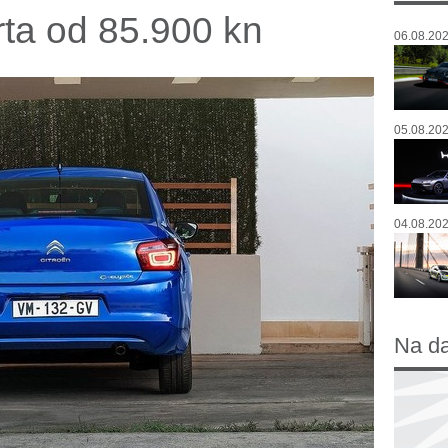
arta od 85.900 kn
06.08.202
05.08.202
04.08.202
Na d