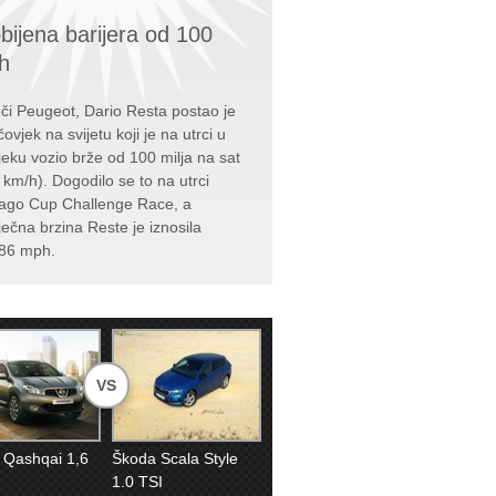
bijena barijera od 100
h
či Peugeot, Dario Resta postao je
čovjek na svijetu koji je na utrci u
jeku vozio brže od 100 milja na sat
 km/h). Dogodilo se to na utrci
ago Cup Challenge Race, a
ječna brzina Reste je iznosila
86 mph.
VS
 Qashqai 1,6
Škoda Scala Style
1.0 TSI