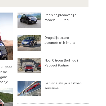
Popis najprodavanijih
modela u Europi
Drugačija strana
automobilskih imena
e
Novi Citroen Berlingo i
Peugeot Partner
 C-Elysée
krasne
agane
serije.
Servisna akcija u Citroen
servisima