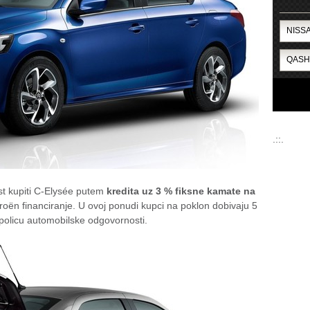
.::.
st kupiti C-Elysée putem
kredita uz 3 % fiksne kamate na
roën financiranje. U ovoj ponudi kupci na poklon dobivaju 5
policu automobilske odgovornosti.