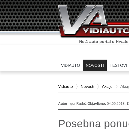
Sve što o autima trebate zn
VIDIAUTO
NOVOSTI
TESTOVI
Vidiauto
Novosti
Akcije
Akci
Autor:
Igor Rudež
Objavljeno:
04.09.2018. 1
Posebna ponud