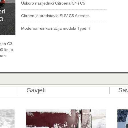
Uskoro nasljednici Citroena C4 i C5
ri
Citroen je predstavio SUV C5 Aircross
C3
Moderna reinkarnacija modela Type H
roen C3
00 kn, a
mah.
Savjeti
Sav