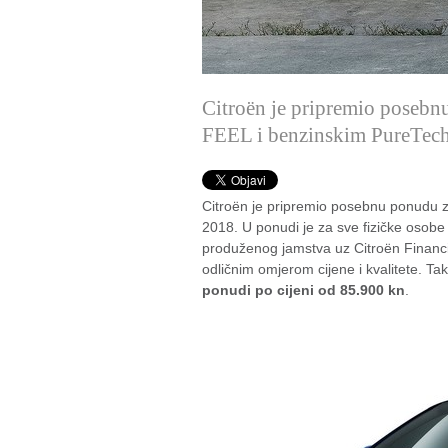
Citroën je pripremio poseb
FEEL i benzinskim PureTech
Citroën je pripremio posebnu ponudu 
2018. U ponudi je za sve fizičke osob
produženog jamstva uz Citroën Financi
odličnim omjerom cijene i kvalitete. Ta
ponudi po cijeni od 85.900 kn
.