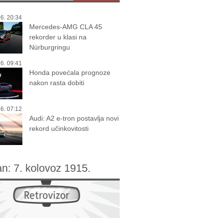
6. 20:34
Mercedes-AMG CLA 45
rekorder u klasi na
Nürburgringu
6. 09:41
Honda povećala prognoze
nakon rasta dobiti
6. 07:12
Audi: A2 e-tron postavlja novi
rekord učinkovitosti
an:
7. kolovoz 1915.