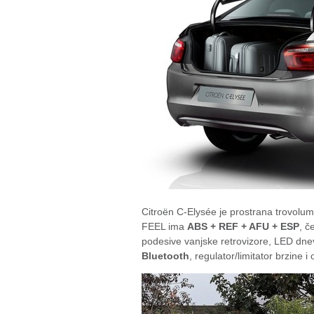
Citroën C-Elysée je prostrana trovolum
FEEL ima
ABS + REF + AFU + ESP
, č
podesive vanjske retrovizore, LED dnev
Bluetooth
, regulator/limitator brzine 