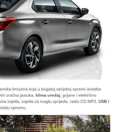
enska limuzina koja u bogatoj serijskoj opremi izvedba
etiri zračna jastuka,
klima uređaj
, grijane i električno
na svjetla, svjetla za maglu sprijeda, radio CD MP3,
USB i
i ostalu opremu.