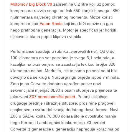
Motorsov Big Block V8
zapremine 6.2 litre koji uz pomoć
kompresora razvija snagu od čak 650 konjskih snaga i 850
njutnmetara najvećeg okretnog momenta. Motor koristi
kompresor tipa
Eaton Roots
koji ima brži odaziv na gas
nego prethodna generacija. Motor je specifičan jer koristi
dijelove iz titana poput klipova i ventila.
Performanse spadaju u rubriku „vjerovali ili ne“. Od 0 do
100 kilometara na sat potrebno je svega 3,1 sekunda, a
kazaljka na brzinomjeru se zaustavlja tek kod brojke 320
kilometara na sat. Međutim, niti to samo po sebi ne bi bilo
dovoljno da se krug u Nurburgringu prijeđe ispod 7 minuta.
Zato je na Corvette dodatno ugrađen posve novi
sekvencijalni mjenjač 8L90 s osam stupnjeva prijenosa te
takozvani
Z07 aerodinamički paket
. Potonji uključuje
drugačije prednje i stražnje difuzore, proširene pragove i
spojler sve u svrhu dobivanja dodatnog down forcea. Novi
Z06 u SAD-u košta 78.000 dolara što je dvostruko manje
nego Ferrari i Lamborghini konkurencija. Chevrolet
Corvette iz generacije u generaciju napreduje koracima od