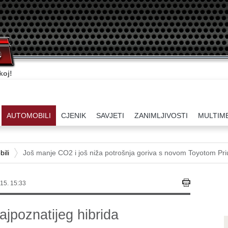
koj!
AUTOMOBILI
CJENIK
SAVJETI
ZANIMLJIVOSTI
MULTIM
ili
Još manje CO2 i još niža potrošnja goriva s novom Toyotom Pri
15. 15:33
ajpoznatijeg hibrida