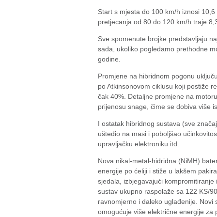
Start s mjesta do 100 km/h iznosi 10,
pretjecanja od 80 do 120 km/h traje 8,
Sve spomenute brojke predstavljaju na
sada, ukoliko pogledamo prethodne mod
godine.
Promjene na hibridnom pogonu uključuj
po Atkinsonovom ciklusu koji postiže r
čak 40%. Detaljne promjene na motoru 
prijenosu snage, čime se dobiva više is
I ostatak hibridnog sustava (sve značaj
uštedio na masi i poboljšao učinkovito
upravljačku elektroniku itd.
Nova nikal-metal-hidridna (NiMH) bate
energije po ćeliji i stiže u lakšem paki
sjedala, izbjegavajući kompromitiranje i
sustav ukupno raspolaže sa 122 KS/90 
ravnomjerno i daleko uglađenije. Novi 
omogućuje više električne energije za p