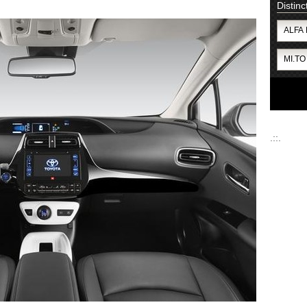
Distinc
.::.