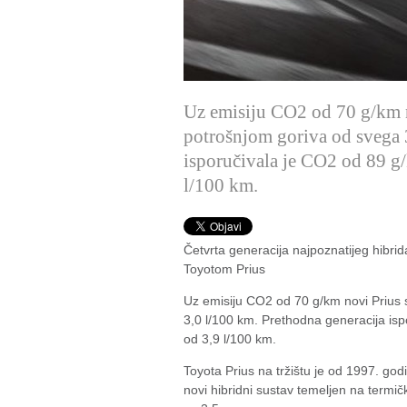
Uz emisiju CO2 od 70 g/km n
potrošnjom goriva od svega 
isporučivala je CO2 od 89 g/
l/100 km.
Četvrta generacija najpoznatijeg hibri
Toyotom Prius
Uz emisiju CO2 od 70 g/km novi Prius 
3,0 l/100 km. Prethodna generacija isp
od 3,9 l/100 km.
Toyota Prius na tržištu je od 1997. god
novi hibridni sustav temeljen na termičk