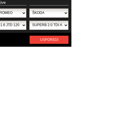
tive
USPOREDI