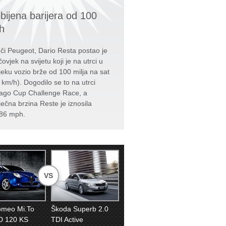
bijena barijera od 100
h
či Peugeot, Dario Resta postao je
čovjek na svijetu koji je na utrci u
jeku vozio brže od 100 milja na sat
 km/h). Dogodilo se to na utrci
ago Cup Challenge Race, a
ječna brzina Reste je iznosila
86 mph.
VS
omeo Mi.To
Škoda Superb 2.0
D 120 KS
TDI Active