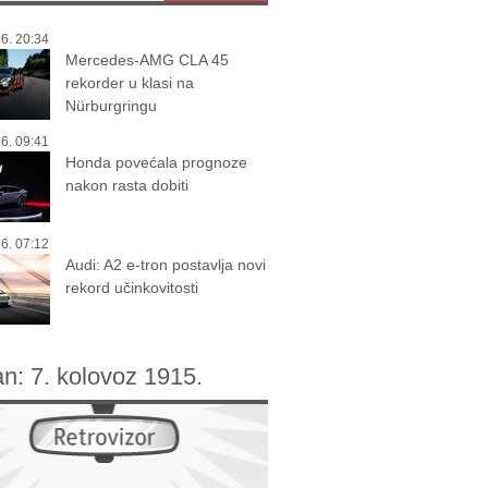
6. 20:34
Mercedes-AMG CLA 45
rekorder u klasi na
Nürburgringu
6. 09:41
Honda povećala prognoze
nakon rasta dobiti
6. 07:12
Audi: A2 e-tron postavlja novi
rekord učinkovitosti
an:
7. kolovoz 1915.