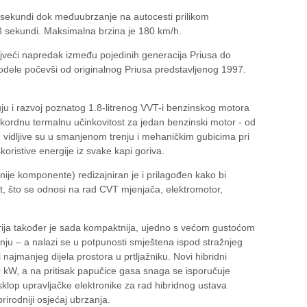
6 sekundi dok međuubrzanje na autocesti prilikom
3 sekundi. Maksimalna brzina je 180 km/h.
jveći napredak između pojedinih generacija Priusa do
ele počevši od originalnog Priusa predstavljenog 1997.
u i razvoj poznatog 1.8-litrenog VVT-i benzinskog motora
ekordnu termalnu učinkovitost za jedan benzinski motor - od
vidljive su u smanjenom trenju i mehaničkim gubicima pri
koristive energije iz svake kapi goriva.
nije komponente) redizajniran je i prilagođen kako bi
st, što se odnosi na rad CVT mjenjača, elektromotor,
rija također je sada kompaktnija, ujedno s većom gustoćom
ranju – a nalazi se u potpunosti smještena ispod stražnjeg
 najmanjeg dijela prostora u prtljažniku. Novi hibridni
kW, a na pritisak papučice gasa snaga se isporučuje
sklop upravljačke elektronike za rad hibridnog ustava
rirodniji osjećaj ubrzanja.