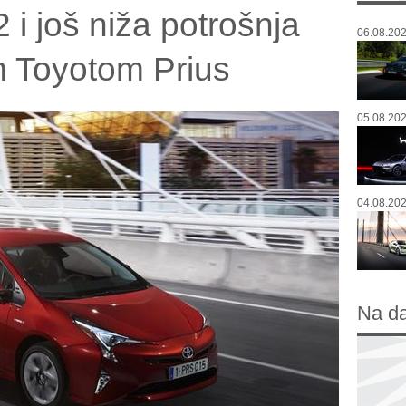
i još niža potrošnja
06.08.202
m Toyotom Prius
05.08.202
04.08.202
Na d