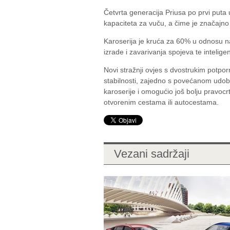
Četvrta generacija Priusa po prvi puta 
kapaciteta za vuču, a čime je značajno 
Karoserija je kruća za 60% u odnosu na
izrade i zavarivanja spojeva te intelige
Novi stražnji ovjes s dvostrukim potporn
stabilnosti, zajedno s povećanom udobn
karoserije i omogućio još bolju pravocr
otvorenim cestama ili autocestama.
Vezani sadržaji