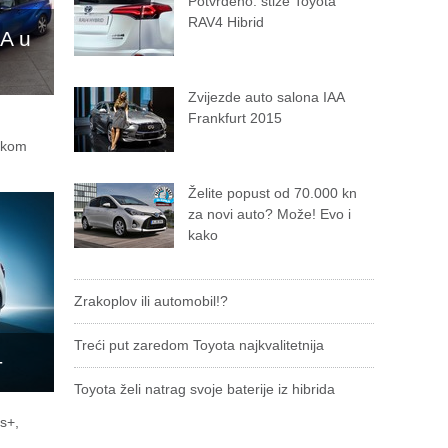
Potvrđeno: stiže Toyota
RAV4 Hibrid
AA u
Zvijezde auto salona IAA
Frankfurt 2015
tskom
Želite popust od 70.000 kn
za novi auto? Može! Evo i
kako
Zrakoplov ili automobil!?
Treći put zaredom Toyota najkvalitetnija
+
Toyota želi natrag svoje baterije iz hibrida
us+,