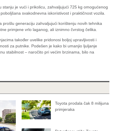
u stanju je vući i prikolicu, zahvaljujući 725 kg omogućenog
poboljšana svakodnevna iskoristivost i praktičnost vozila.
 prošlu generaciju zahvaljujući korištenju novih tehnika
ntne primjene vrlo laganog, ali iznimno čvrstog čelika.
jacima također uvelike pridonosi boljoj upravljivosti i
osti za putnike. Podešen je kako bi umanjio ljuljanje
tnu stabilnost – naročito pri većim brzinama, bilo na
Toyota prodala čak 8 milijuna
primjeraka