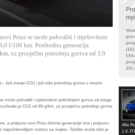
Pro
mp
Voze
ovi Prius se može pohvaliti i mješovitom
prvi 
pros
3,0 l/100 km. Prethodna generacija
(161
km, uz prosječnu potrošnju goriva od 3,9
Chic
pros
101.
da - Još manje CO2 i još niža potrošnja goriva s novom
se može pohvaliti i mješovitom potrošnjom goriva od svega
oručivala je CO2 od 89 g/km, uz prosječnu potrošnju goriva
ine, a potpuno novi Prius četvrte generacije ima i potpuno
Alfa R
i najučinkovitijem motoru na svijetu. Težište vozila niže je
1.6 JT