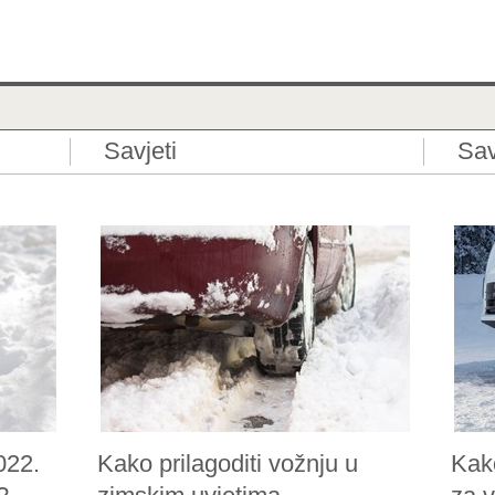
Savjeti
Sav
022.
Kako prilagoditi vožnju u
Kak