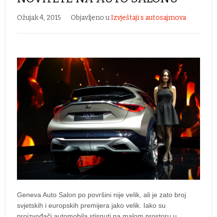
Ožujak 4, 2015
Objavljeno u
Izvještaji s autosajmova
Geneva Auto Salon po površini nije velik, ali je zato broj
svjetskih i europskih premijera jako velik. Iako su
proizvođači automobila stisnuti na malom prostoru u