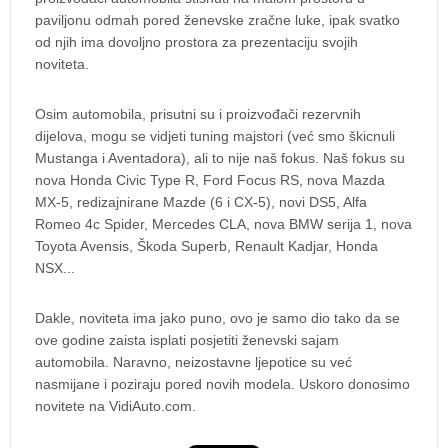
paviljonu odmah pored ženevske zračne luke, ipak svatko
od njih ima dovoljno prostora za prezentaciju svojih
noviteta.
Osim automobila, prisutni su i proizvođači rezervnih
dijelova, mogu se vidjeti tuning majstori (već smo škicnuli
Mustanga i Aventadora), ali to nije naš fokus. Naš fokus su
nova Honda Civic Type R, Ford Focus RS, nova Mazda
MX-5, redizajnirane Mazde (6 i CX-5), novi DS5, Alfa
Romeo 4c Spider, Mercedes CLA, nova BMW serija 1, nova
Toyota Avensis, Škoda Superb, Renault Kadjar, Honda
NSX...
Dakle, noviteta ima jako puno, ovo je samo dio tako da se
ove godine zaista isplati posjetiti ženevski sajam
automobila. Naravno, neizostavne ljepotice su već
nasmijane i poziraju pored novih modela. Uskoro donosimo
novitete na VidiAuto.com.