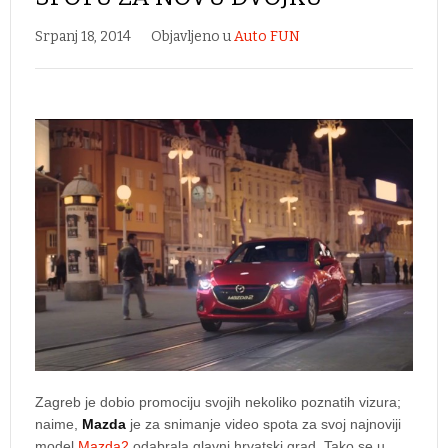
Srpanj 18, 2014
Objavljeno u
Auto FUN
Zagreb je dobio promociju svojih nekoliko poznatih vizura;
naime,
Mazda
je za snimanje video spota za svoj najnoviji
model
Mazda2
odabrala glavni hrvatski grad. Tako se u