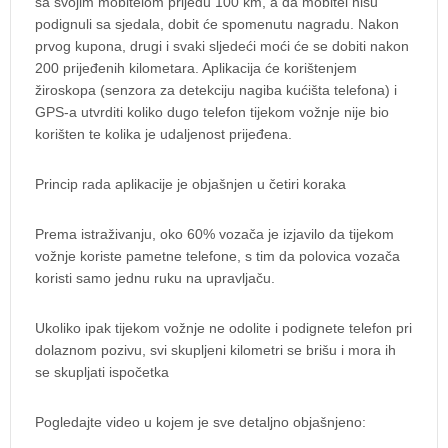
sa svojim mobitelom prijeđu 100 km, a da mobitel nisu
podignuli sa sjedala, dobit će spomenutu nagradu. Nakon
prvog kupona, drugi i svaki sljedeći moći će se dobiti nakon
200 prijeđenih kilometara. Aplikacija će korištenjem
žiroskopa (senzora za detekciju nagiba kućišta telefona) i
GPS-a utvrditi koliko dugo telefon tijekom vožnje nije bio
korišten te kolika je udaljenost prijeđena.
Princip rada aplikacije je objašnjen u četiri koraka
Prema istraživanju, oko 60% vozača je izjavilo da tijekom
vožnje koriste pametne telefone, s tim da polovica vozača
koristi samo jednu ruku na upravljaču.
Ukoliko ipak tijekom vožnje ne odolite i podignete telefon pri
dolaznom pozivu, svi skupljeni kilometri se brišu i mora ih
se skupljati ispočetka
Pogledajte video u kojem je sve detaljno objašnjeno: