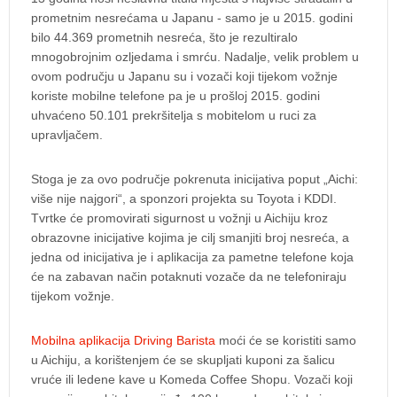
prometnim nesrećama u Japanu - samo je u 2015. godini
bilo 44.369 prometnih nesreća, što je rezultiralo
mnogobrojnim ozljedama i smrću. Nadalje, velik problem u
ovom području u Japanu su i vozači koji tijekom vožnje
koriste mobilne telefone pa je u prošloj 2015. godini
uhvaćeno 50.101 prekršitelja s mobitelom u ruci za
upravljačem.
Stoga je za ovo područje pokrenuta inicijativa poput „Aichi:
više nije najgori“, a sponzori projekta su Toyota i KDDI.
Tvrtke će promovirati sigurnost u vožnji u Aichiju kroz
obrazovne inicijative kojima je cilj smanjiti broj nesreća, a
jedna od inicijativa je i aplikacija za pametne telefone koja
će na zabavan način potaknuti vozače da ne telefoniraju
tijekom vožnje.
Mobilna aplikacija Driving Barista
moći će se koristiti samo
u Aichiju, a korištenjem će se skupljati kuponi za šalicu
vruće ili ledene kave u Komeda Coffee Shopu. Vozači koji