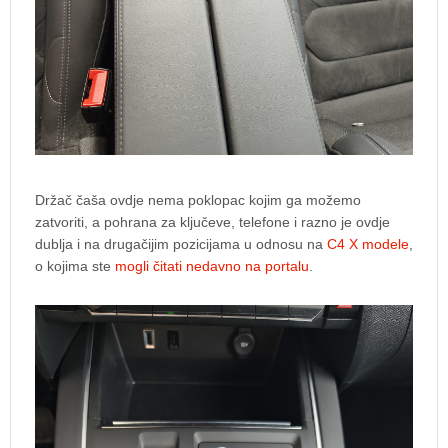
Držač čaša ovdje nema poklopac kojim ga možemo
zatvoriti, a pohrana za ključeve, telefone i razno je ovdje
dublja i na drugačijim pozicijama u odnosu na
C4 X modele
,
o kojima ste
mogli čitati nedavno na portalu
.