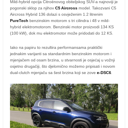
Mild-hybrid opcija Citroënovog obiteljskog SUV-a najnoviji je
pogonski sklop za njihov
C5 Aircross
model. Takozvani C5
Aircross Hybrid 136 dolazi s osvježenim 1.2 litrenim
PureTech
benzinskim motorom s tri cilindra i 48 v mild-
hybrid elektromotorom. Benzinski motor proizvodi 134 KS
(100 kW), dok mu elektromotor može pridodati do 12 KS.
Iako na papiru to rezultira performansama praktički
jednakim varijanti sa standardnim benzinskim motorom i
mjenjačem od osam brzina, u stvarnosti je osjećaj u vožnji
osjetno drugačiji, što djelomično možemo pripisati i novom
dual-clutch mjenjaču sa šest brzina koji se zove
e-DSC6
.