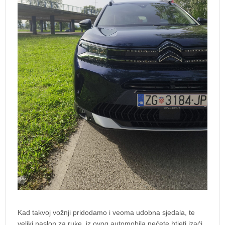
Kad takvoj vožnji pridodamo i veoma udobna sjedala, te
veliki naslon za ruke, iz ovog automobila nećete htjeti izaći