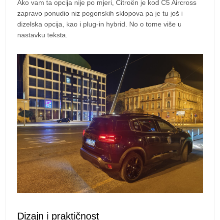
Ako vam ta opcija nije po mjeri, Citroën je kod C5 Aircross
zapravo ponudio niz pogonskih sklopova pa je tu još i
dizelska opcija, kao i plug-in hybrid. No o tome više u
nastavku teksta.
Dizajn i praktičnost