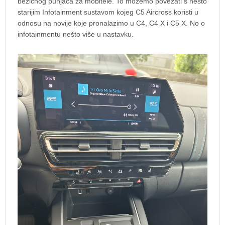
bežičnog punjača za mobitele. To možemo povezati s nešto
starijim Infotainment sustavom kojeg C5 Aircross koristi u
odnosu na novije koje pronalazimo u C4, C4 X i C5 X. No o
infotainmentu nešto više u nastavku.