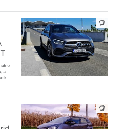
A
ST
nutno
u, a
vnik
rid