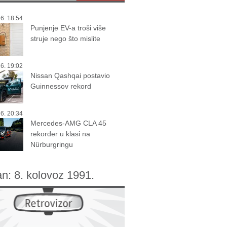
6. 18:54
Punjenje EV-a troši više
struje nego što mislite
6. 19:02
Nissan Qashqai postavio
Guinnessov rekord
6. 20:34
Mercedes-AMG CLA 45
rekorder u klasi na
Nürburgringu
an:
8. kolovoz 1991.