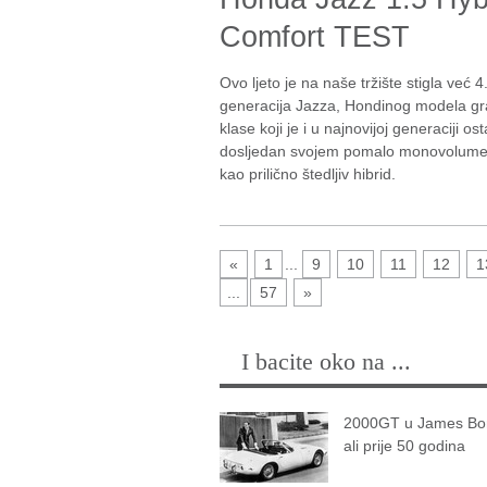
Comfort TEST
Ovo ljeto je na naše tržište stigla već 4
generacija Jazza, Hondinog modela g
klase koji je i u najnovijoj generaciji os
dosljedan svojem pomalo monovolumensk
kao prilično štedljiv hibrid.
«
1
...
9
10
11
12
1
...
57
»
I bacite oko na ...
2000GT u James Bon
ali prije 50 godina