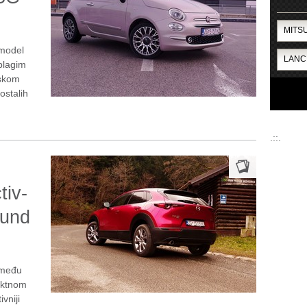
 model
 blagim
jskom
ostalih
.::.
iv-
ound
zmeđu
aktnom
vniji