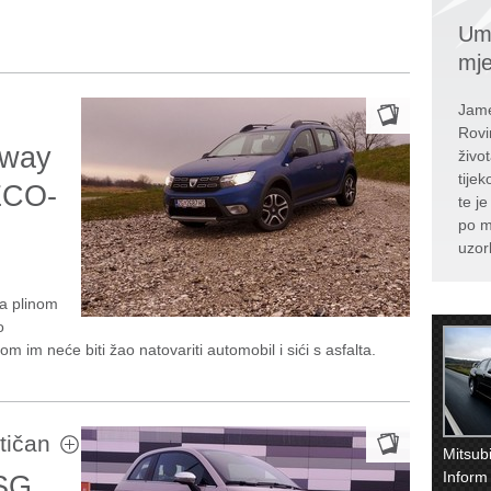
Umr
mj
Jame
Rovi
pway
živo
tije
ECO-
te j
po m
uzor
a plinom
o
tom im neće biti žao natovariti automobil i sići s asfalta.
atičan
Mitsub
Inform
BSG