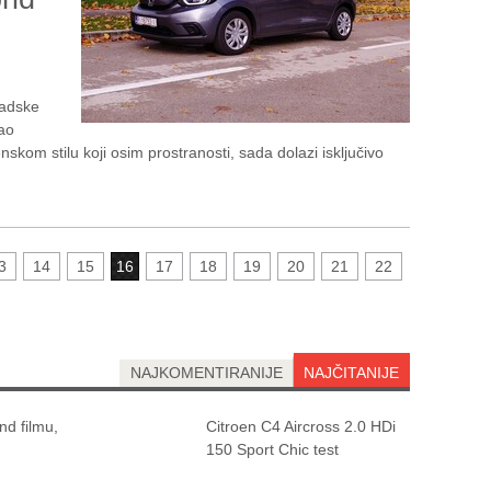
.
radske
tao
om stilu koji osim prostranosti, sada dolazi isključivo
3
14
15
16
17
18
19
20
21
22
NAJKOMENTIRANIJE
NAJČITANIJE
d filmu,
Citroen C4 Aircross 2.0 HDi
150 Sport Chic test