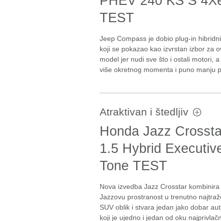
PHEV 240 KS S 4X
TEST
Jeep Compass je dobio plug-in hibridn
koji se pokazao kao izvrstan izbor za o
model jer nudi sve što i ostali motori, a
više okretnog momenta i puno manju po
Atraktivan i štedljiv
Honda Jazz Crossta
1.5 Hybrid Executiv
Tone TEST
Nova izvedba Jazz Crosstar kombinira 
Jazzovu prostranost u trenutno najtraže
SUV oblik i stvara jedan jako dobar au
koji je ujedno i jedan od oku najprivla