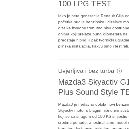
100 LPG TEST
Iako je peta generacija Renault Clija o
početka nudila benzinske i dizelske mo
dizelke izvedbe trenutno nisu dostupne
onima koji prelaze puno kilometara na 
preostaje hibrid ili pak tvornički ugrađ
plinska instalacija, kakvu smo i testirali.
Uvjerljiva i bez turba
Mazda3 Skyactiv G
Plus Sound Style T
Mazda3 je nedavno dobila novi benzin
Skyactiv motor s blagim hibridnim sus
koji se sa snagom od 150 KS smjestio 
sredinu ponude, a testirali smo model s
trenutno dostupnim paketom opreme 