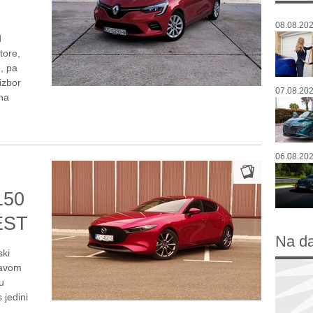
08.08.202
d
tore,
, pa
izbor
07.08.202
ena
06.08.202
150
EST
Na d
ski
tavom
u
 jedini
u