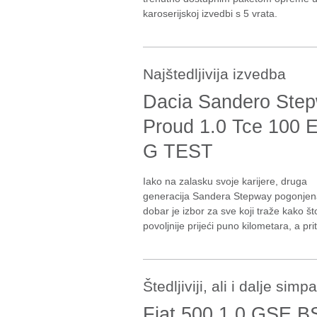
karoserijskoj izvedbi s 5 vrata.
Najštedljivija izvedba
Dacia Sandero Ste
Proud 1.0 Tce 100 
G TEST
Iako na zalasku svoje karijere, druga
generacija Sandera Stepway pogonjen
dobar je izbor za sve koji traže kako št
povoljnije prijeći puno kilometara, a pri
Štedljiviji, ali i dalje simp
Fiat 500 1.0 GSE 