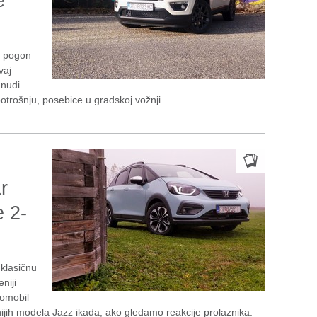
e
i pogon
vaj
 nudi
trošnju, posebice u gradskoj vožnji.
r
e 2-
klasičnu
niji
tomobil
čnijih modela Jazz ikada, ako gledamo reakcije prolaznika.