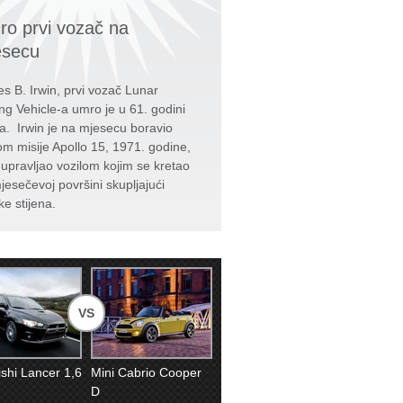
o prvi vozač na
esecu
s B. Irwin, prvi vozač Lunar
ng Vehicle-a umro je u 61. godini
ta. Irwin je na mjesecu boravio
kom misije Apollo 15, 1971. godine,
e upravljao vozilom kojim se kretao
jesečevoj površini skupljajući
ke stijena.
VS
ishi Lancer 1,6
Mini Cabrio Cooper
D