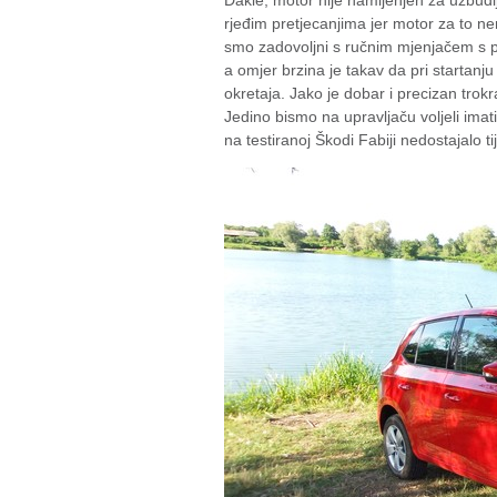
Dakle, motor nije namijenjen za uzbud
rjeđim pretjecanjima jer motor za to n
smo zadovoljni s ručnim mjenjačem s pet
a omjer brzina je takav da pri startanju
okretaja. Jako je dobar i precizan trokr
Jedino bismo na upravljaču voljeli imat
na testiranoj Škodi Fabiji nedostajalo