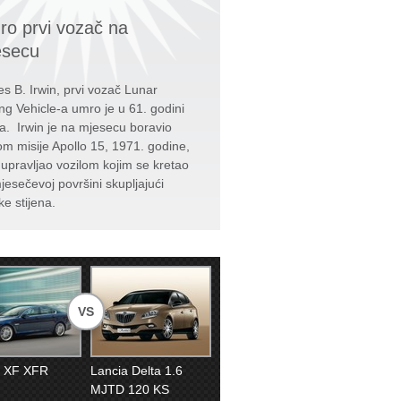
o prvi vozač na
esecu
s B. Irwin, prvi vozač Lunar
ng Vehicle-a umro je u 61. godini
ta. Irwin je na mjesecu boravio
kom misije Apollo 15, 1971. godine,
e upravljao vozilom kojim se kretao
jesečevoj površini skupljajući
ke stijena.
VS
r XF XFR
Lancia Delta 1.6
MJTD 120 KS