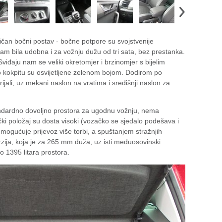
čan bočni postav - bočne potpore su svojstvenije
am bila udobna i za vožnju dužu od tri sata, bez prestanka.
Sviđaju nam se veliki okretomjer i brzinomjer s bijelim
po kokpitu su osvijetljene zelenom bojom. Dodirom po
erijali, uz mekani naslon na vratima i središnji naslon za
andardno dovoljno prostora za ugodnu vožnju, nema
ački položaj su dosta visoki (vozačko se sjedalo podešava i
 omogućuje prijevoz više torbi, a spuštanjem stražnjih
rzija, koja je za 265 mm duža, uz isti međuosovinski
1395 litara prostora.