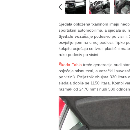
Sjedala obložena tkaninom imaju neobi
sportskim automobilima, a sjedala su n
Sjedalo vozača
je podesivo po visini. 
osvjetljenjem na crnoj podlozi. Tipke 
kokpitu osjećaju se tvrdi, plastični mat
ruke podesiv po visini.
Škoda Fabia
treće generacije nudi st
osjećaja stisnutosti, a vozački i suvoz
po visini). Prtljažnik obujma 330 litara
sjedala dobije se 1150 litara. Kombi ve
razmak od 2470 mm) nudi 530 odnosno 