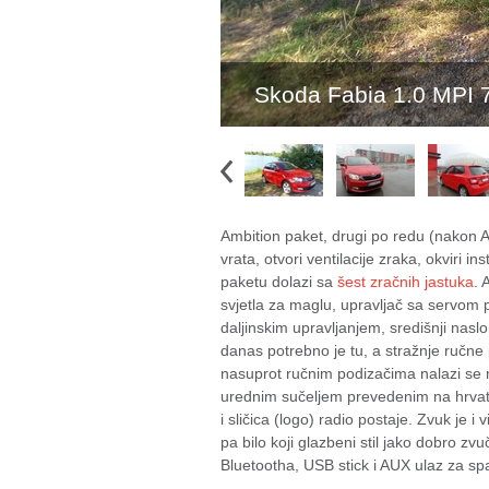
Skoda Fabia 1.0 MPI 7
Ambition paket, drugi po redu (nakon 
vrata, otvori ventilacije zraka, okviri 
paketu dolazi sa
šest zračnih jastuka
. 
svjetla za maglu, upravljač sa servom p
daljinskim upravljanjem, središnji nasl
danas potrebno je tu, a stražnje ručne
nasuprot ručnim podizačima nalazi se 
urednim sučeljem prevedenim na hrvatski
i sličica (logo) radio postaje. Zvuk je 
pa bilo koji glazbeni stil jako dobro zv
Bluetootha, USB stick i AUX ulaz za spa