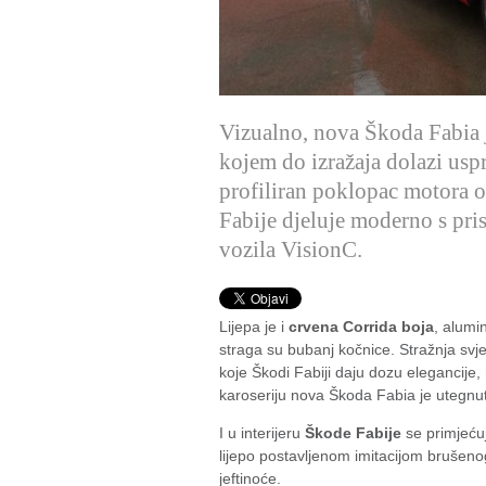
Vizualno, nova Škoda Fabia 
kojem do izražaja dolazi usp
profiliran poklopac motora 
Fabije djeluje moderno s pr
vozila VisionC.
Lijepa je i
crvena Corrida boja
, alumi
straga su bubanj kočnice. Stražnja svje
koje Škodi Fabiji daju dozu elegancije, 
karoseriju nova Škoda Fabia je utegnut
I u interijeru
Škode Fabije
se primjećuj
lijepo postavljenom imitacijom brušenog
jeftinoće.