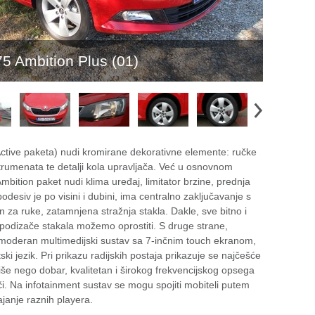
5 Ambition Plus (01)
Active paketa) nudi kromirane dekorativne elemente: ručke
instrumenata te detalji kola upravljača. Već u osnovnom
Ambition paket nudi klima uređaj, limitator brzine, prednja
odesiv je po visini i dubini, ima centralno zaključavanje s
on za ruke, zatamnjena stražnja stakla. Dakle, sve bitno i
 podizače stakala možemo oprostiti. S druge strane,
moderan multimedijski sustav sa 7-inčnim touch ekranom,
 jezik. Pri prikazu radijskih postaja prikazuje se najčešće
i više nego dobar, kvalitetan i širokog frekvencijskog opsega
uči. Na infotainment sustav se mogu spojiti mobiteli putem
janje raznih playera.