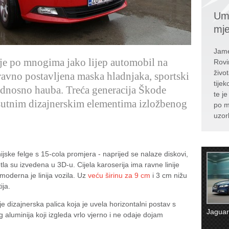
Umr
mj
Jame
je po mnogima jako lijep automobil na
Rovi
živo
ravno postavljena maska hladnjaka, sportski
tije
odnosno hauba. Treća generacija Škode
te j
isutnim dizajnerskim elementima izložbenog
po m
uzor
nijske felge s 15-cola promjera - naprijed se nalaze diskovi,
tla su izvedena u 3D-u. Cijela karoserija ima ravne linije
moderna je linija vozila. Uz
veću širinu za 9 cm
i 3 cm nižu
ija.
e dizajnerska palica koja je uvela horizontalni postav s
Jagua
 aluminija koji izgleda vrlo vjerno i ne odaje dojam