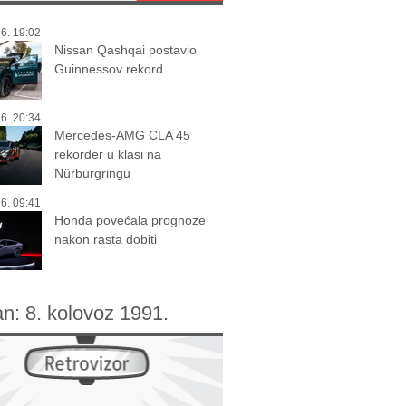
6. 19:02
Nissan Qashqai postavio
Guinnessov rekord
6. 20:34
Mercedes-AMG CLA 45
rekorder u klasi na
Nürburgringu
6. 09:41
Honda povećala prognoze
nakon rasta dobiti
an:
8. kolovoz 1991.