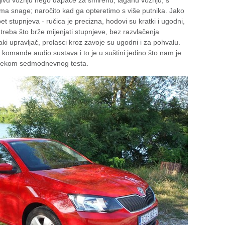
ljivu vožnju nego dapače za smirenu, laganu vožnju, s
ema snage; naročito kad ga opteretimo s više putnika. Jako
 stupnjeva - ručica je precizna, hodovi su kratki i ugodni,
 treba što brže mijenjati stupnjeve, bez razvlačenja
aki upravljač, prolasci kroz zavoje su ugodni i za pohvalu.
i komande audio sustava i to je u suštini jedino što nam je
 tijekom sedmodnevnog testa.