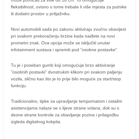
može pomicati za više od 16 cm. To omogućuje
fleksibilnost, ovisno o tome trebate li više mjesta za putnike
ili dodatni prostor u prtljažniku.
Novi automobili sada po zakonu aktiviraju zvučnu obavijest
pri svakom prekoračenju brzine kada naiđete na novi
prometni znak. Ova opcija može se isključiti unutar
infotainment sustava i spremiti pod "osobne postavke".
Tu je i poseban gumb koji omogućuje brzo aktiviranje
"osobnih postavki" dvostrukim klikom pri svakom paljenju
vozila, slično kao što je to prije bilo moguće za start/stop
funkciju.
Tradicionalno, tipke za upravljanje tempomatom i ostalim
asistencijama nalaze se s lijeve strane volana, dok su s
desne strane kontrole za obavljanje poziva i prilagodbu
izgleda digitalnog kokpita.