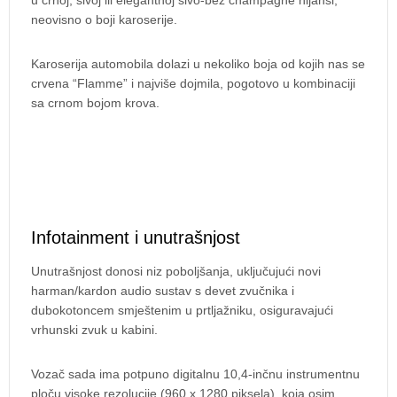
u crnoj, sivoj ili elegantnoj sivo-bež champagne nijansi,
neovisno o boji karoserije.
Karoserija automobila dolazi u nekoliko boja od kojih nas se
crvena “Flamme” i najviše dojmila, pogotovo u kombinaciji
sa crnom bojom krova.
Infotainment i unutrašnjost
Unutrašnjost donosi niz poboljšanja, uključujući novi
harman/kardon audio sustav s devet zvučnika i
dubokotoncem smještenim u prtljažniku, osiguravajući
vrhunski zvuk u kabini.
Vozač sada ima potpuno digitalnu 10,4-inčnu instrumentnu
ploču visoke rezolucije (960 x 1280 piksela), koja osim