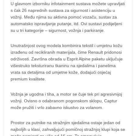
U glavnom izborniku infotainment sustava možete upravljati
s čak 26 naprednih sustava za sigurnost i asistenciju u
vožnji. Među njima su aktivna pomoć vozaču, sustav za
automatsko ispravljanje putanje, itd. Ovi sustavi podijeljeni
su u tri kategorije – sigurnost, vožnja i parkiranje.
Unutrašnjost ovog modela kombinira tekstil i umjetnu kožu
izrađenu od recikliranih materijala, čime Renault pridonosi
održivosti. Završna obrada u Esprit Alpine paketu uključuje
višestruko teksturiranu tkaninu na sjedalima i panelima
vrata sa detaljima od umjetne kože, dodajući osjećaj
premium kvalitete.
Vožnja je ugodna i tiha, a motor se čuje tek pri agresivnijoj
vožnji. Ovisno o odabranom pogonskom sklopu, Captur
može pružiti i vrlo zabavno iskustvo za volanom.
Prostor za putnike na stražnjim sjedalima ostaje jedan od
najboljih u klasi, zahvaljujući pomičnoj stražnjoj klupi koja se