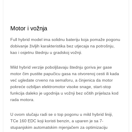
Motor i vožnja
Full hybrid model ima solidnu bateriju koja pomaže pogonu
dobivanje življih karakteristika bez utjecaja na potrošnju,
kao i osjetnu štednju u gradskoj vožnji.
Mild hybrid verzije poboljšavaju štednju goriva jer gase
motor čim pustite papučicu gasa na otvorenoj cesti ili kada
već ugledate crveno na semaforu, a činjenica da motor
pokreće ozbiljan elektromotor visoke snage, start-stop
funkcija daleko je ugodnija u vožnji bez očitih prijelaza kod
rada motora.
U ovom slučaju radi se o top pogonu u mild hybrid liniji,
TCe 160 EDC koji koristi benzin, a uparen je sa 7-
stupanjskim automatskim mjenjačem za optimizaciju