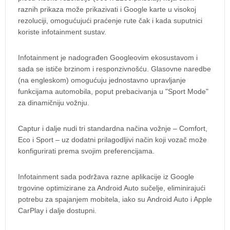
raznih prikaza može prikazivati i Google karte u visokoj
rezoluciji, omogućujući praćenje rute čak i kada suputnici
koriste infotainment sustav.
Infotainment je nadograđen Googleovim ekosustavom i
sada se ističe brzinom i responzivnošću. Glasovne naredbe
(na engleskom) omogućuju jednostavno upravljanje
funkcijama automobila, poput prebacivanja u "Sport Mode"
za dinamičniju vožnju.
Captur i dalje nudi tri standardna načina vožnje – Comfort,
Eco i Sport – uz dodatni prilagodljivi način koji vozač može
konfigurirati prema svojim preferencijama.
Infotainment sada podržava razne aplikacije iz Google
trgovine optimizirane za Android Auto sučelje, eliminirajući
potrebu za spajanjem mobitela, iako su Android Auto i Apple
CarPlay i dalje dostupni.