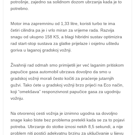
potrošnje, zajedno sa solidnom dozom ubrzanja kada je to
potrebno.
Motor ima zapremninu od 1,33 litre, koristi turbo te ima
četiri cilindra pa je i vrlo miran za vrijeme rada. Razvija
snagu od ukupno 158 KS, a blagi hibridni sustav optimizira
rad start-stop sustava za glatke prijelaze i osjetnu uštedu
goriva u laganoj gradskoj vožnji.
Živahniji rad odmah smo primijetili jer već laganim pritiskom
papučice gasa automobil ubrzava dovoljno da smo u
gradskoj vožnji morali često kočiti za praćenje jutarnjih
gužvi. Tako ćete u gradskoj vožnji brzo prijeći na Eco način,
koji “omekšava” responzivnost papučice gasa za ugodniju
vožnju.
Na otvorenoj cesti vožnja je iznimno ugodna sa dovoljno
snage kako biste bez problema pretekli kada se za to pojavi
potreba. Ubrzanje do stotke iznosi nekih 8,5 sekundi, a nije
problem niti postići adekvatnu brzinu za uključivanje u lijevu