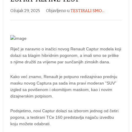
Ožujak 29, 2025
Objavljeno u
TESTIRALI SMO...
Riječ je naravno o inačici novog Renault Captur modela koji
dolazi sa blagim hibridnim pogonom, a imali smo se prilike
s njime družiti za vrijeme par sunčanijih zimskih dana.
Kako već znamo, Renault je potpuno redizajnirao prednju
masku novog Captura pa sada ima pravi moderan “SUV”
izgled sa povišenom i okomitijom maskom, kao i novim
dizajnerskim potpisom.
Podsjetimo, novi Captur dolazi sa izborom jednog od četiri
pogona, a testirani TCe 160 predstavlja najjaču izvedbu
koju možete odabrati.