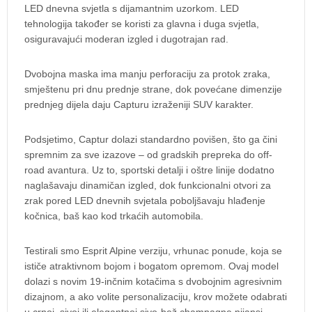
LED dnevna svjetla s dijamantnim uzorkom. LED
tehnologija također se koristi za glavna i duga svjetla,
osiguravajući moderan izgled i dugotrajan rad.
Dvobojna maska ima manju perforaciju za protok zraka,
smještenu pri dnu prednje strane, dok povećane dimenzije
prednjeg dijela daju Capturu izraženiji SUV karakter.
Podsjetimo, Captur dolazi standardno povišen, što ga čini
spremnim za sve izazove – od gradskih prepreka do off-
road avantura. Uz to, sportski detalji i oštre linije dodatno
naglašavaju dinamičan izgled, dok funkcionalni otvori za
zrak pored LED dnevnih svjetala poboljšavaju hlađenje
kočnica, baš kao kod trkaćih automobila.
Testirali smo Esprit Alpine verziju, vrhunac ponude, koja se
ističe atraktivnom bojom i bogatom opremom. Ovaj model
dolazi s novim 19-inčnim kotačima s dvobojnim agresivnim
dizajnom, a ako volite personalizaciju, krov možete odabrati