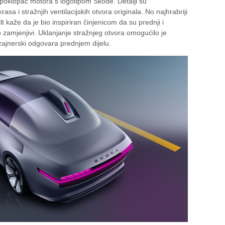
an poklopac motora s logotipom Škode. Detalji su
asa i stražnjih ventilacijskih otvora originala. No najhrabriji
t kaže da je bio inspiriran činjenicom da su prednji i
o zamjenjivi. Uklanjanje stražnjeg otvora omogućilo je
izajnerski odgovara prednjem dijelu.