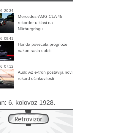
6. 20:34
Mercedes-AMG CLA 45
rekorder u klasi na
Nürburgringu
6. 09:41
Honda povećala prognoze
nakon rasta dobiti
6. 07:12
Audi: A2 e-tron postavlja novi
rekord učinkovitosti
an:
6. kolovoz 1928.