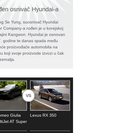
en osnivač Hyundai-a
g Se Yung, suosnivač Hyundai
r Company-a rođen je u korejskoj
ajini Kangwon. Hyundai je osnovan
. godine te danas spada među
eće proizvođače automobila na
tu koji svoje proizvode izvozi u čak
zemalja.
VS
omeo Giulia
Lexus RX 350
ltiJet AT Super