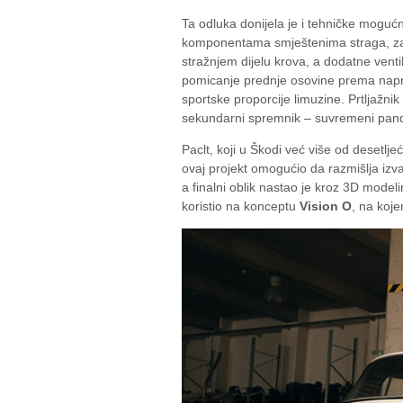
Ta odluka donijela je i tehničke mogućn
komponentama smještenima straga, zadrž
stražnjem dijelu krova, a dodatne venti
pomicanje prednje osovine prema naprij
sportske proporcije limuzine. Prtljažni
sekundarni spremnik – suvremeni pand
Paclt, koji u Škodi već više od desetlj
ovaj projekt omogućio da razmišlja izv
a finalni oblik nastao je kroz 3D modeli
koristio na konceptu
Vision O
, na koje