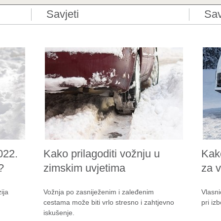
Savjeti
Sav
022.
Kako prilagoditi vožnju u
Kak
?
zimskim uvjetima
za 
ija
Vožnja po zasniježenim i zaleđenim
Vlasni
cestama može biti vrlo stresno i zahtjevno
pri iz
iskušenje.