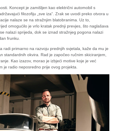
osti. Koncept je zamišljen kao električni automobil s
avajući filozofiju „sve iza“. Zrak se uvodi preko otvora u
lacije nalaze se na stražnjim blatobranima. Uz to,
ed omogućilo je vrlo kratak prednji prevjes, što naglašava
k se nalazi sprijeda, dok se iznad stražnjeg pogona nalazi
an frunku.
eća radi primarno na razvoju prednjih svjetala, kaže da mu je
an standardnih okvira. Rad je započeo ručnim skiciranjem,
ranje. Kao izazov, morao je izbjeći motive koje je već
m je radio neposredno prije ovog projekta.