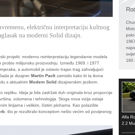
Rođ
Chun
uvremenu, električnu interpretaciju kultnog
Moto
naglasak na moderni Solid dizajn.
pokr
1967
najv
svije
rski projekt: modernu reinterpretaciju legendarne modela
160 
e probio milijunsku proizvodnju. Između 1969. i 1977.
mjeraka, a automobil je ostavio trajan trag zahvaljujući
 Sada je dizajner
Martin Paclt
zamislio kako bi ta ikona
ladu s aktualnim
Modern Solid
dizajnerskim jezikom.
ro repliku. Ideja je bila zadržati duh originala kroz proporcije
vršina, volumena i tehnologija. Stoga nova vizija ostaje
dnim linijama i velikim, čistim plohama. Kao polazište
rb
, što je rezultiralo konceptom nešto većim od povijesnog
Alfa R
2.2 Mu