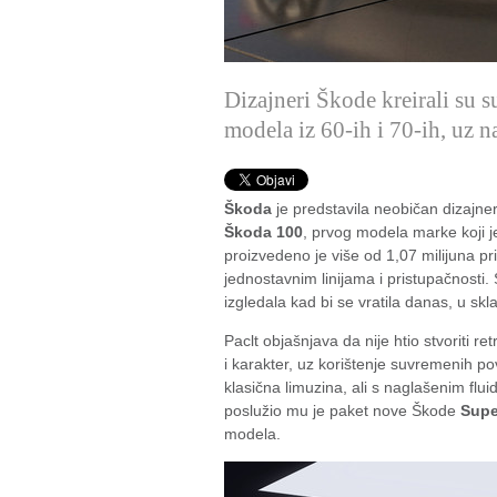
Dizajneri Škode kreirali su s
modela iz 60-ih i 70-ih, uz 
Škoda
je predstavila neobičan dizajne
Škoda 100
, prvog modela marke koji j
proizvedeno je više od 1,07 milijuna pri
jednostavnim linijama i pristupačnosti.
izgledala kad bi se vratila danas, u sk
Paclt objašnjava da nije htio stvoriti ret
i karakter, uz korištenje suvremenih po
klasična limuzina, ali s naglašenim flui
poslužio mu je paket nove Škode
Supe
modela.