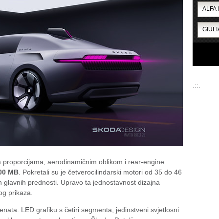
.::.
m proporcijama, aerodinamičnim oblikom i rear-engine
00 MB
. Pokretali su je četverocilindarski motori od 35 do 46
ih glavnih prednosti. Upravo ta jednostavnost dizajna
og prikaza.
nata: LED grafiku s četiri segmenta, jedinstveni svjetlosni