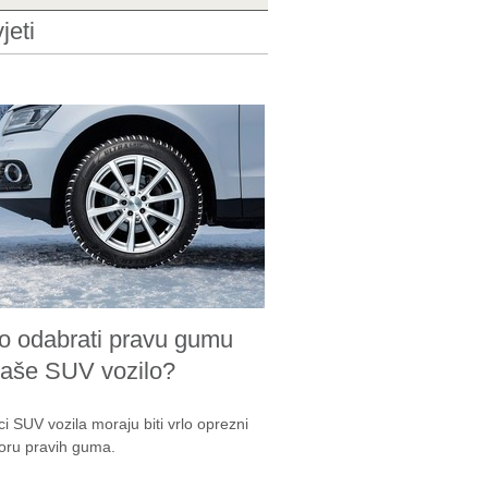
jeti
o odabrati pravu gumu
vaše SUV vozilo?
ci SUV vozila moraju biti vrlo oprezni
boru pravih guma.