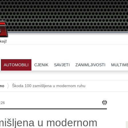
koj!
AUTOMOBILI
CJENIK
SAVJETI
ZANIMLJIVOSTI
MULTIM
amo
Škoda 100 zamišljena u modernom ruhu
:26
mišljena u modernom