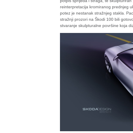
potpis sprijeda i straga, te skulpturir
reinterpretacija kromiranog prednjeg ukr
potez je nestanak stražnjeg stakla. Pacl
stražnji prozori na Škodi 100 bili gotov
stvaranje skulpturalne površine koja d