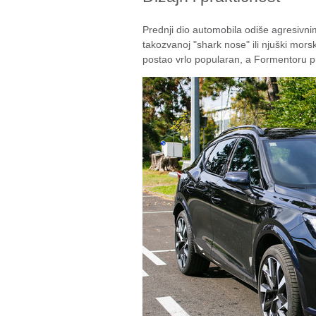
Prednji dio automobila odiše agresivni
takozvanoj "shark nose" ili njuški mors
postao vrlo popularan, a Formentoru pr