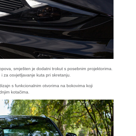
lopova, smješten je dodatni trokut s posebnim projektorima.
 za osvjetljavanje kuta pri skretanju.
 dizajn s funkcionalnim otvorima na bokovima koji
dnjim kotačima.