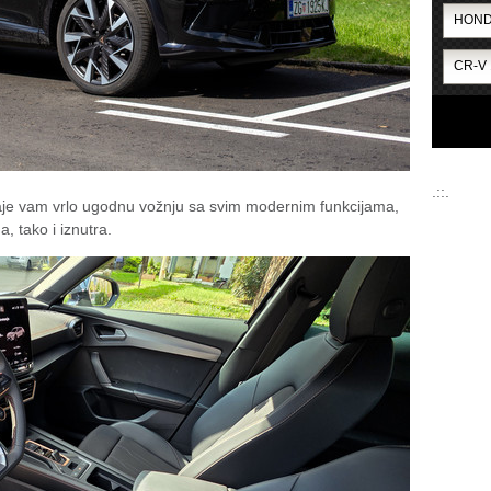
.::.
je vam vrlo ugodnu vožnju sa svim modernim funkcijama,
, tako i iznutra.