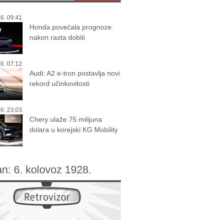
6. 09:41
Honda povećala prognoze
nakon rasta dobiti
6. 07:12
Audi: A2 e-tron postavlja novi
rekord učinkovitosti
6. 23:03
Chery ulaže 75 milijuna
dolara u korejski KG Mobility
an:
6. kolovoz 1928.