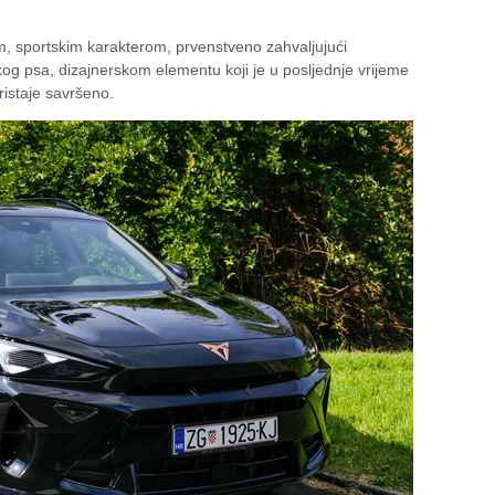
m, sportskim karakterom, prvenstveno zahvaljujući
kog psa, dizajnerskom elementu koji je u posljednje vrijeme
istaje savršeno.