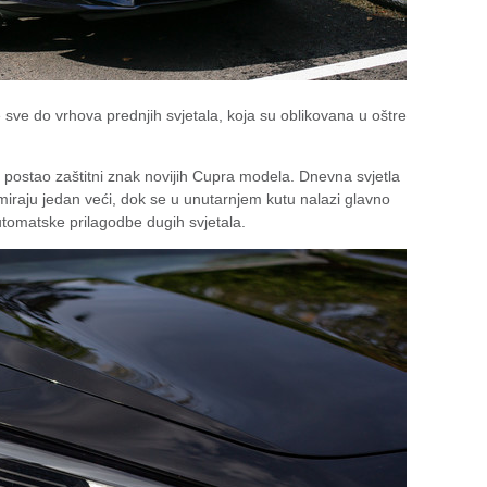
sve do vrhova prednjih svjetala, koja su oblikovana u oštre
is postao zaštitni znak novijih Cupra modela. Dnevna svjetla
rmiraju jedan veći, dok se u unutarnjem kutu nalazi glavno
utomatske prilagodbe dugih svjetala.