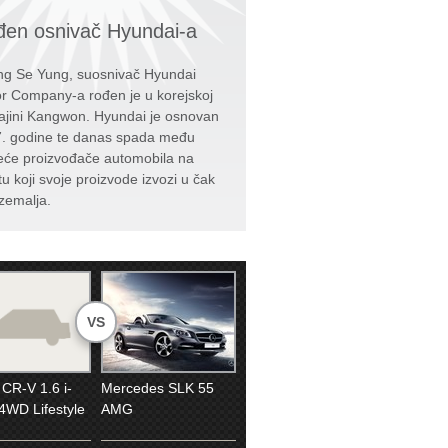
en osnivač Hyundai-a
g Se Yung, suosnivač Hyundai
r Company-a rođen je u korejskoj
ajini Kangwon. Hyundai je osnovan
. godine te danas spada među
eće proizvođače automobila na
tu koji svoje proizvode izvozi u čak
zemalja.
VS
CR-V 1.6 i-
Mercedes SLK 55
WD Lifestyle
AMG