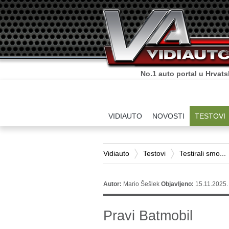
Sve što o autima trebate zn
VIDIAUTO
NOVOSTI
TESTOVI
Vidiauto
Testovi
Testirali smo...
Autor:
Mario Šešlek
Objavljeno:
15.11.2025.
Pravi Batmobil