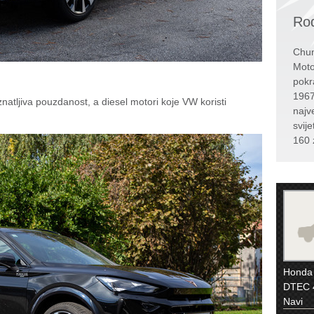
Rođ
Chun
Moto
pokr
1967
natljiva pouzdanost, a diesel motori koje VW koristi
najv
svije
160 
Honda 
DTEC 4
Navi