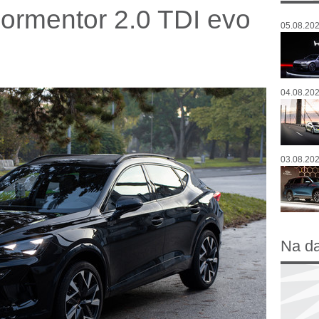
ormentor 2.0 TDI evo
05.08.202
04.08.202
03.08.202
Na d