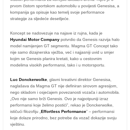
prvom čistom sportskom automobilu u povijesti Genesisa, a
kompanija ga opisuje kao temelj svoje performance
strategije za sljedeće desetljeće.
Koncept se nadovezuje na najave iz rujna, kada je
Hyundai Motor Company
potvrdio da Genesis razvija halo
model namijenjen GT segmentu. Magma GT Concept tako
nije samo dizajnerska vježba, već i najjasniji uvid u smjer
kojim se Genesis planira kretati, kako u cestovnim
modelima visokih performansi, tako i u motorsportu.
Luc Donckerwolke
, glavni kreativni direktor Genesisa,
naglašava da Magma GT nije definiran sirovom agresijom,
nego skladom i osjećajem povezanosti vozača i automobila.
„Ovo nije samo brži Genesis. Ovo je najpotpuniji izraz
performansi koje želimo postići”, rekao je Donckerwolke,
ističući filozofiju „
Effortless Performance
” – performansi
koje dolaze prirodno, bez potrebe da vozač dokazije svoju
vještinu.