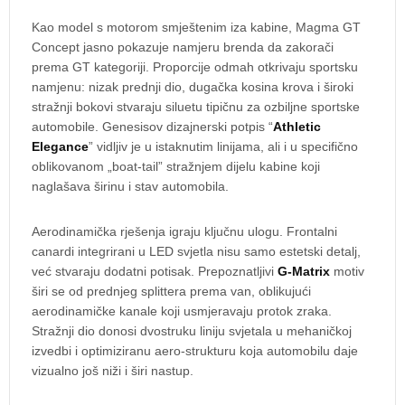
Kao model s motorom smještenim iza kabine, Magma GT
Concept jasno pokazuje namjeru brenda da zakorači
prema GT kategoriji. Proporcije odmah otkrivaju sportsku
namjenu: nizak prednji dio, dugačka kosina krova i široki
stražnji bokovi stvaraju siluetu tipičnu za ozbiljne sportske
automobile. Genesisov dizajnerski potpis “
Athletic
Elegance
” vidljiv je u istaknutim linijama, ali i u specifično
oblikovanom „boat-tail” stražnjem dijelu kabine koji
naglašava širinu i stav automobila.
Aerodinamička rješenja igraju ključnu ulogu. Frontalni
canardi integrirani u LED svjetla nisu samo estetski detalj,
već stvaraju dodatni potisak. Prepoznatljivi
G-Matrix
motiv
širi se od prednjeg splittera prema van, oblikujući
aerodinamičke kanale koji usmjeravaju protok zraka.
Stražnji dio donosi dvostruku liniju svjetala u mehaničkoj
izvedbi i optimiziranu aero-strukturu koja automobilu daje
vizualno još niži i širi nastup.