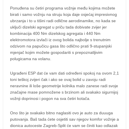
Ponuđena su četiri programa vožnje među kojima možete
birati i samo vožnju na struju koja daje osjećaj impresivnog
ubrzanja i to u tišini radi odlične aerodinamike, no kada se
uključi dizelski agregat u priču tada dobivate zvijer jer
kombinacija 400 Nm dizelskog agregata i 440 Nm
elektromotora izvlači iz ovog bolida najbolje s trenutnim
odzivom na papučicu gasa što odlično prati 9-stupanjski
mjenjač kojim možete gospodariti s prepoznatljivim
polugicama na volanu.
Ugrađeni ESP dat će vam dati određeni spokoj na ovom 2,1
toni teškoj zvijeri čak i ako se ovaj bolid u zavoju radi
neravnine ili loše geometrije kolnika malo zanese radi svoje
značajne mase pomnožene s brzinom ali svakako sigurnijoj
vožnji doprinosi i pogon na sva četiri kotača.
Ono što je svakako bitno naglasiti ovo je auto za duuuga
putovanja. Baš tada ćete osjetiti sav njegov komfor vožnje a
dionica autoceste Zagreb-Split će vam se činiti kao odlazak