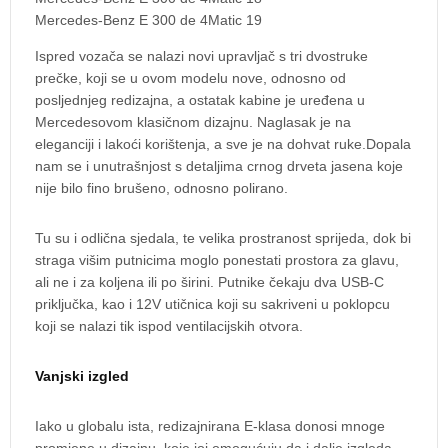
Mercedes-Benz E 300 de 4Matic 19
Ispred vozača se nalazi novi upravljač s tri dvostruke
prečke, koji se u ovom modelu nove, odnosno od
posljednjeg redizajna, a ostatak kabine je uređena u
Mercedesovom klasičnom dizajnu. Naglasak je na
eleganciji i lakoći korištenja, a sve je na dohvat ruke.Dopala
nam se i unutrašnjost s detaljima crnog drveta jasena koje
nije bilo fino brušeno, odnosno polirano.
Tu su i odlična sjedala, te velika prostranost sprijeda, dok bi
straga višim putnicima moglo ponestati prostora za glavu,
ali ne i za koljena ili po širini. Putnike čekaju dva USB-C
priključka, kao i 12V utičnica koji su sakriveni u poklopcu
koji se nalazi tik ispod ventilacijskih otvora.
Vanjski izgled
Iako u globalu ista, redizajnirana E-klasa donosi mnoge
promjene u dizajnu, koje joj omogućuju da i dalje izgleda