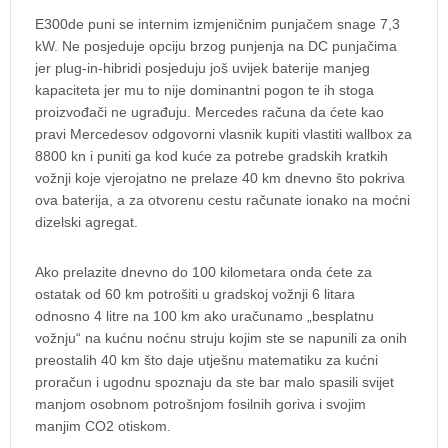
E300de puni se internim izmjeničnim punjačem snage 7,3
kW. Ne posjeduje opciju brzog punjenja na DC punjačima
jer plug-in-hibridi posjeduju još uvijek baterije manjeg
kapaciteta jer mu to nije dominantni pogon te ih stoga
proizvođači ne ugrađuju. Mercedes računa da ćete kao
pravi Mercedesov odgovorni vlasnik kupiti vlastiti wallbox za
8800 kn i puniti ga kod kuće za potrebe gradskih kratkih
vožnji koje vjerojatno ne prelaze 40 km dnevno što pokriva
ova baterija, a za otvorenu cestu računate ionako na moćni
dizelski agregat.
Ako prelazite dnevno do 100 kilometara onda ćete za
ostatak od 60 km potrošiti u gradskoj vožnji 6 litara
odnosno 4 litre na 100 km ako uračunamo „besplatnu
vožnju“ na kućnu noćnu struju kojim ste se napunili za onih
preostalih 40 km što daje utješnu matematiku za kućni
proračun i ugodnu spoznaju da ste bar malo spasili svijet
manjom osobnom potrošnjom fosilnih goriva i svojim
manjim CO2 otiskom.