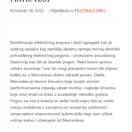
Prosinac 18, 2021
Objavljeno u
TESTIRALI SMO...
Kombinacije električnog pogona i dizel agregata san je
svakog sanjara koji zamišlja idealnu spregu novog ekološki
prihvatljivog električnog pogona i prokušano pouzdanog
klasičnog kao što je dizelski pogon. Rekli bismo gotovo
mitsko stvorenje i sve do ovog primjerka nismo bili svjesni
koliko su u Mercedesu dobro odradili posao. Dakle,
Mercedes je stvorio limuzinu koja svojim voznim
performansama ostavlja utisak možda i najbolje limuzine
koje smo imali na testu u posljednjih nekoliko godina.
Pogon na sva 4 kotača te nešto tvrđi ovjes dali su nešto
manju mobilnost u zavojima no unutarnja udobnost i
nevjerojatna responzivnost automobila daje vam užitak
vožnje kakvu i očekujete od Mercedesa.