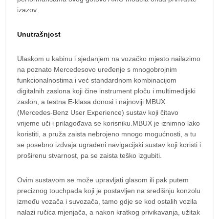
izazov.
Unutrašnjost
Ulaskom u kabinu i sjedanjem na vozačko mjesto nailazimo
na poznato Mercedesovo uređenje s mnogobrojnim
funkcionalnostima i već standardnom kombinacijom
digitalnih zaslona koji čine instrument ploču i multimedijski
zaslon, a testna E-klasa donosi i najnoviji MBUX
(Mercedes-Benz User Experience) sustav koji čitavo
vrijeme uči i prilagođava se korisniku.MBUX je iznimno lako
koristiti, a pruža zaista nebrojeno mnogo mogućnosti, a tu
se posebno izdvaja ugrađeni navigacijski sustav koji koristi i
proširenu stvarnost, pa se zaista teško izgubiti.
Ovim sustavom se može upravljati glasom ili pak putem
preciznog touchpada koji je postavljen na središnju konzolu
između vozača i suvozača, tamo gdje se kod ostalih vozila
nalazi ručica mjenjača, a nakon kratkog privikavanja, užitak