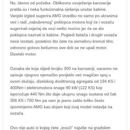
No, idemo od početka. Oblikovno osvježenje karoserije
pratila su i neka funkcionalna rješenja unutar kabine.
Vanjski izgled sugerira AMG izvedbu no samo po ukrasima
već i radi „nabubrenog“ poklopca motora koji će i vozaču
sugerirati osjećaj da vozi nešto moćno jer će se dio
poklopca nazirati iz kabine. Pogledi šetača i drugih vozača
neće izostati, posebno što ćete na semaforu krenuti tiho,
odnosno gotovo bešumno sve dok se ne upali motor.
Dizelski motor.
Oznaka de koja slijedi brojku 300 na karoseriji, naravno ne
opisuje njegovo njemačko porijeklo već magičan spoj u
ovom slučaju, dizelskog dvolitrenog agregata od 194 KS i
400Nm i elektromotora snage 90 kW (122 KS) koji
isporučuje 440 Nm.što daje ukupnu snagu sustava od čak
306 KS i 700 Nm pa vam je jasno zašto toliko često
spominjemo AMG kao dojam koji ovaj model ostavlja na
vozača.
Ovo nije auto iz kojeg ćete „izvući“ najviše na gradskim