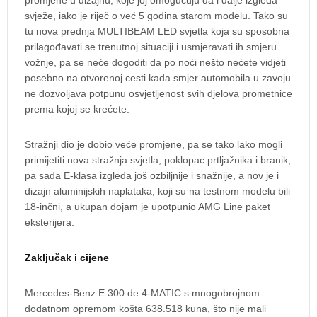
svježe, iako je riječ o već 5 godina starom modelu. Tako su
tu nova prednja MULTIBEAM LED svjetla koja su sposobna
prilagođavati se trenutnoj situaciji i usmjeravati ih smjeru
vožnje, pa se neće dogoditi da po noći nešto nećete vidjeti
posebno na otvorenoj cesti kada smjer automobila u zavoju
ne dozvoljava potpunu osvjetljenost svih djelova prometnice
prema kojoj se krećete.
Stražnji dio je dobio veće promjene, pa se tako lako mogli
primijetiti nova stražnja svjetla, poklopac prtljažnika i branik,
pa sada E-klasa izgleda još ozbiljnije i snažnije, a nov je i
dizajn aluminijskih naplataka, koji su na testnom modelu bili
18-inčni, a ukupan dojam je upotpunio AMG Line paket
eksterijera.
Zaključak i cijene
Mercedes-Benz E 300 de 4-MATIC s mnogobrojnom
dodatnom opremom košta 638.518 kuna, što nije mali