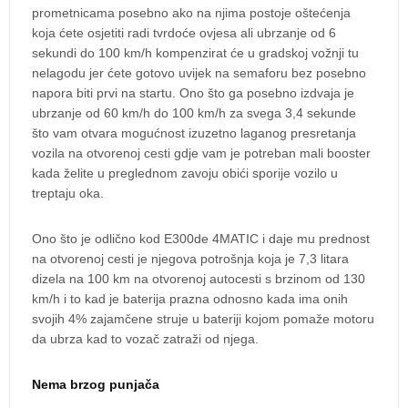
prometnicama posebno ako na njima postoje oštećenja
koja ćete osjetiti radi tvrdoće ovjesa ali ubrzanje od 6
sekundi do 100 km/h kompenzirat će u gradskoj vožnji tu
nelagodu jer ćete gotovo uvijek na semaforu bez posebno
napora biti prvi na startu. Ono što ga posebno izdvaja je
ubrzanje od 60 km/h do 100 km/h za svega 3,4 sekunde
što vam otvara mogućnost izuzetno laganog presretanja
vozila na otvorenoj cesti gdje vam je potreban mali booster
kada želite u preglednom zavoju obići sporije vozilo u
treptaju oka.
Ono što je odlično kod E300de 4MATIC i daje mu prednost
na otvorenoj cesti je njegova potrošnja koja je 7,3 litara
dizela na 100 km na otvorenoj autocesti s brzinom od 130
km/h i to kad je baterija prazna odnosno kada ima onih
svojih 4% zajamčene struje u bateriji kojom pomaže motoru
da ubrza kad to vozač zatraži od njega.
Nema brzog punjača