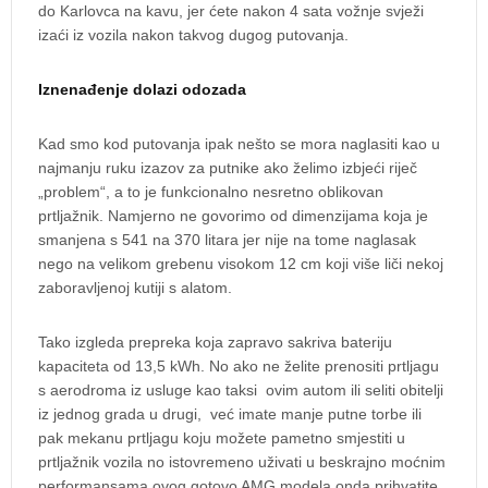
do Karlovca na kavu, jer ćete nakon 4 sata vožnje svježi
izaći iz vozila nakon takvog dugog putovanja.
Iznenađenje dolazi odozada
Kad smo kod putovanja ipak nešto se mora naglasiti kao u
najmanju ruku izazov za putnike ako želimo izbjeći riječ
„problem“, a to je funkcionalno nesretno oblikovan
prtljažnik. Namjerno ne govorimo od dimenzijama koja je
smanjena s 541 na 370 litara jer nije na tome naglasak
nego na velikom grebenu visokom 12 cm koji više liči nekoj
zaboravljenoj kutiji s alatom.
Tako izgleda prepreka koja zapravo sakriva bateriju
kapaciteta od 13,5 kWh. No ako ne želite prenositi prtljagu
s aerodroma iz usluge kao taksi ovim autom ili seliti obitelji
iz jednog grada u drugi, već imate manje putne torbe ili
pak mekanu prtljagu koju možete pametno smjestiti u
prtljažnik vozila no istovremeno uživati u beskrajno moćnim
performansama ovog gotovo AMG modela onda prihvatite