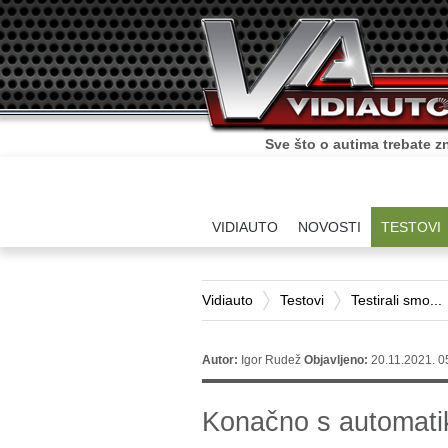
Sve što o autima trebate zn
VIDIAUTO
NOVOSTI
TESTOVI
Vidiauto
Testovi
Testirali smo...
Autor:
Igor Rudež
Objavljeno:
20.11.2021. 0
Konačno s automat