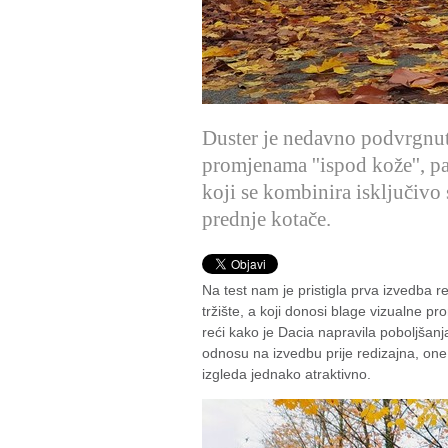
Duster je nedavno podvrgnut
promjenama ''ispod kože'', p
koji se kombinira isključiv
prednje kotače.
Na test nam je pristigla prva izvedba r
tržište, a koji donosi blage vizualne p
reći kako je Dacia napravila poboljšanja
odnosu na izvedbu prije redizajna, one
izgleda jednako atraktivno.