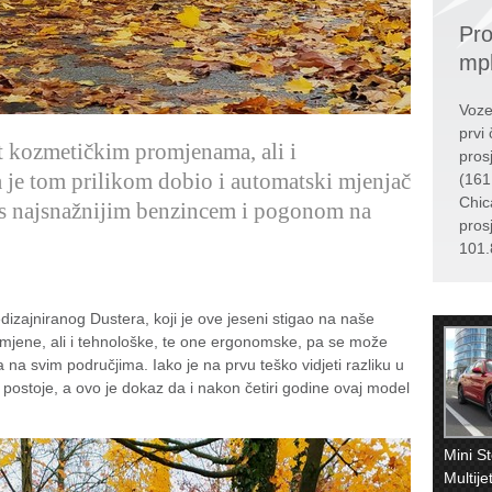
Pro
mp
Voze
prvi 
 kozmetičkim promjenama, ali i
pros
a je tom prilikom dobio i automatski mjenjač
(161
Chic
o s najsnažnijim benzincem i pogonom na
pros
101.
edizajniranog Dustera, koji je ove jeseni stigao na naše
romjene, ali i tehnološke, te one ergonomske, pa se može
 na svim područjima. Iako je na prvu teško vidjeti razliku u
 postoje, a ovo je dokaz da i nakon četiri godine ovaj model
Mini St
Multij