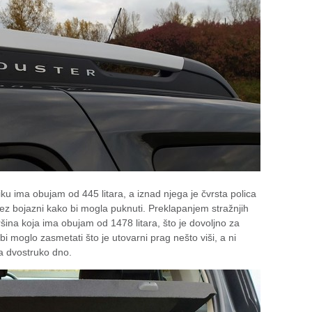
liku ima obujam od 445 litara, a iznad njega je čvrsta polica
 bez bojazni kako bi mogla puknuti. Preklapanjem stražnjih
šina koja ima obujam od 1478 litara, što je dovoljno za
 bi moglo zasmetati što je utovarni prag nešto viši, a ni
za dvostruko dno.