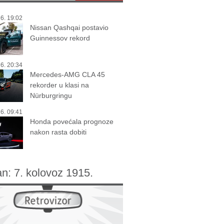
6. 19:02
Nissan Qashqai postavio
Guinnessov rekord
6. 20:34
Mercedes-AMG CLA 45
rekorder u klasi na
Nürburgringu
6. 09:41
Honda povećala prognoze
nakon rasta dobiti
an:
7. kolovoz 1915.