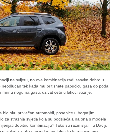
naciji na svijetu, no ova kombinacija radi sasvim dobro u
lo neodlučan tek kada mu pritisnete papučicu gasa do poda,
te mirnu nogu na gasu, uživat ćete u lakoći vožnje.
 bio oku privlačan automobil, posebice u bogatijim
bio za stražnja svjetla koja su podsjećala na ona s modela
njati dobitnu kombinaciju? Tako su razmišljali i u Daciji,
u izgledu, dok se ni jedan metalni dio karoserije nije