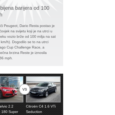
bijena barijera od 100
h
či Peugeot, Dario Resta postao je
čovjek na svijetu koji je na utrci u
jeku vozio brže od 100 milja na sat
 km/h). Dogodilo se to na utrci
ago Cup Challenge Race, a
ječna brzina Reste je iznosila
86 mph.
VS
elvio 2.2
Citroën C4 1.6 VTi
et 180 Super
Seduction