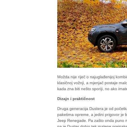
Možda nije riječ o najuglađenijoj kombi
klasičnoj vožnji, a mjenjač postaje ma
kada zna biti nešto sporiji, no ako ima
Dizajn i praktičnost
Druga generacija Dustera je od početka
paketima opreme, a jedini prigovor je 
Jeep Renegade. Pa zašto onda puno mije
pa je Duster dobio tek malene preinake 