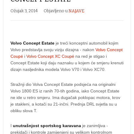
Ožujak 3, 2014
Objavljeno u
NAJAVE
Volvo Concept Estate
je treći konceptni automobil kojim
Volvo predstavlja svoju viziju dizajna - nakon
Volvo Concept
Coupé
i
Volvo Concept XC Coupé
na red je stigao i
Concept Estate koji daju naznaku u kojem će smjeru krenuti
dizajn nasljednika modela Volvo V70 i Volvo XC70.
Stražnji dio Volva Concept Estate podsjeća na originalni
Volvo 1800 ES iz ranih 70-tih godina, iako Concept Estate
ne ide u retro smjeru. Ima dugačak poklopac motora, krov
je stakleni, a kotači su 21-inčni. Prednja DRL svjetla su u
obliku slova T.
I
unutrašnjost sportskog karavana
je zanimljiva -
prekidači i kontrole zamijenjeni su velikom kontrolnom