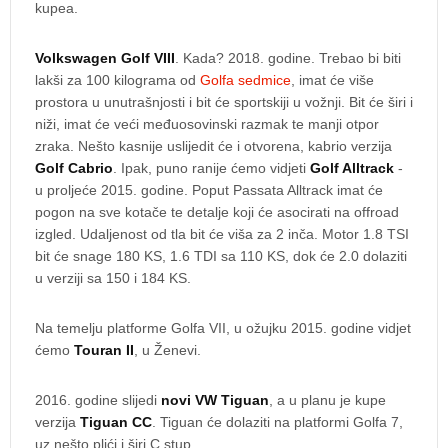
kupea.
Volkswagen Golf VIII
. Kada? 2018. godine. Trebao bi biti
lakši za 100 kilograma od
Golfa sedmice
, imat će više
prostora u unutrašnjosti i bit će sportskiji u vožnji. Bit će širi i
niži, imat će veći međuosovinski razmak te manji otpor
zraka. Nešto kasnije uslijedit će i otvorena, kabrio verzija
Golf Cabrio
. Ipak, puno ranije ćemo vidjeti
Golf Alltrack
-
u proljeće 2015. godine. Poput Passata Alltrack imat će
pogon na sve kotače te detalje koji će asocirati na offroad
izgled. Udaljenost od tla bit će viša za 2 inča. Motor 1.8 TSI
bit će snage 180 KS, 1.6 TDI sa 110 KS, dok će 2.0 dolaziti
u verziji sa 150 i 184 KS.
Na temelju platforme Golfa VII, u ožujku 2015. godine vidjet
ćemo
Touran II
, u Ženevi.
2016. godine slijedi
novi VW Tiguan
, a u planu je kupe
verzija
Tiguan CC
. Tiguan će dolaziti na platformi Golfa 7,
uz nešto plići i širi C stup.