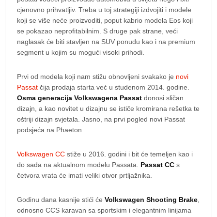
cjenovno prihvatljiv. Treba u toj strategiji izdvojiti i modele
koji se više neće proizvoditi, poput kabrio modela Eos koji
se pokazao neprofitabilnim. S druge pak strane, veći
naglasak će biti stavljen na SUV ponudu kao i na premium
segment u kojim su mogući visoki prihodi.
Prvi od modela koji nam stižu obnovljeni svakako je
novi
Passat
čija prodaja starta već u studenom 2014. godine.
Osma generacija Volkswagena Passat
donosi sličan
dizajn, a kao novitet u dizajnu se ističe kromirana rešetka te
oštriji dizajn svjetala. Jasno, na prvi pogled novi Passat
podsjeća na Phaeton.
Volkswagen CC
stiže u 2016. godini i bit će temeljen kao i
do sada na aktualnom modelu Passata.
Passat CC
s
četvora vrata će imati veliki otvor prtljažnika.
Godinu dana kasnije stići će
Volkswagen Shooting Brake
,
odnosno CCS karavan sa sportskim i elegantnim linijama