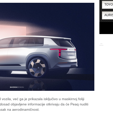
.::.
ozila, već ga je prikazala isključivo u maskirnoj foliji
 dosad objavljene informacije otkrivaju da će Peaq nuditi
asak na aerodinamičnost.