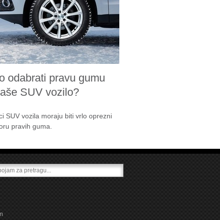
o odabrati pravu gumu
vaše SUV vozilo?
ci SUV vozila moraju biti vrlo oprezni
boru pravih guma.
m