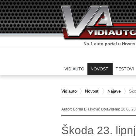
No.1 auto portal u Hrvats
VIDIAUTO
NOVOSTI
TESTOVI
Vidiauto
Novosti
Najave
Ško
Autor:
Borna Blašković
Objavljeno:
20.06.20
Škoda 23. lipnj