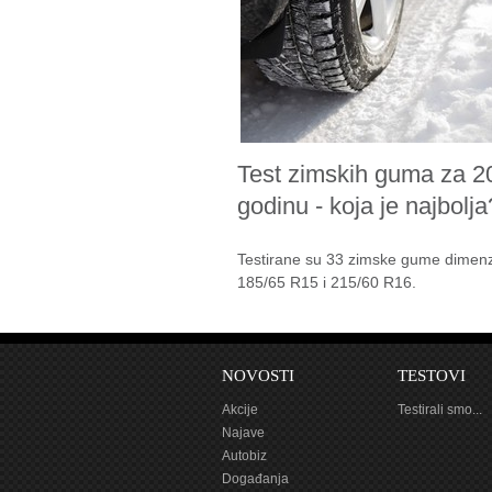
Test zimskih guma za 2
godinu - koja je najbolja
Testirane su 33 zimske gume dimenz
185/65 R15 i 215/60 R16.
NOVOSTI
TESTOVI
Akcije
Testirali smo...
Najave
Autobiz
Događanja