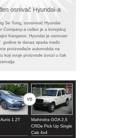
en osnivač Hyundai-a
g Se Yung, suosnivač Hyundai
r Company-a rođen je u korejskoj
ajini Kangwon. Hyundai je osnovan
. godine te danas spada među
eće proizvođače automobila na
tu koji svoje proizvode izvozi u čak
zemalja.
VS
 Auris 1.2T
Mahindra GOA 2,5
CRDe Pick Up Single
Cab 4x4