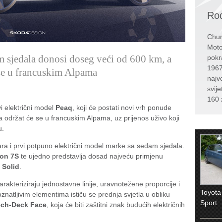
Rođ
Chun
Moto
m sjedala donosi doseg veći od 600 km, a
pokr
1967
 se u francuskim Alpama
najv
svije
160 
vi električni model
Peaq
, koji će postati novi vrh ponude
 održat će se u francuskim Alpama, uz prijenos uživo koji
u.
ara i prvi potpuno električni model marke sa sedam sjedala.
ion 7S
te ujedno predstavlja dosad najveću primjenu
 Solid
.
akteriziraju jednostavne linije, uravnotežene proporcije i
Toyota
natljivim elementima ističu se prednja svjetla u obliku
Sport
ech-Deck Face
, koja će biti zaštitni znak budućih električnih