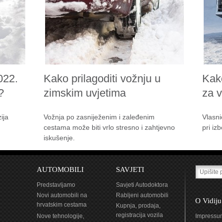
022.
Kako prilagoditi vožnju u
Kak
?
zimskim uvjetima
za 
ija
Vožnja po zasniježenim i zaleđenim
Vlasni
cestama može biti vrlo stresno i zahtjevno
pri iz
iskušenje.
AUTOMOBILI
SAVJETI
Predstavljamo
Savjeti Autodoktora
Novi automobili na
Rabljeni automobili
O Vidiju
hrvatskim cestama
Kupnja, prodaja,
registracija vozila
Nove tehnologije,
Impressu