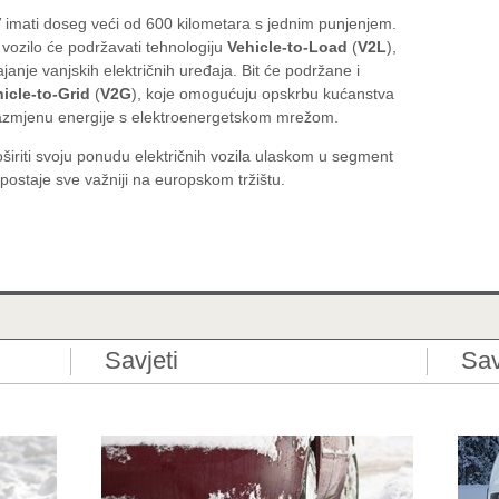
 imati doseg veći od 600 kilometara s jednim punjenjem.
a vozilo će podržavati tehnologiju
Vehicle-to-Load
(
V2L
),
janje vanjskih električnih uređaja. Bit će podržane i
icle-to-Grid
(
V2G
), koje omogućuju opskrbu kućanstva
razmjenu energije s elektroenergetskom mrežom.
riti svoju ponudu električnih vozila ulaskom u segment
postaje sve važniji na europskom tržištu.
Savjeti
Sav