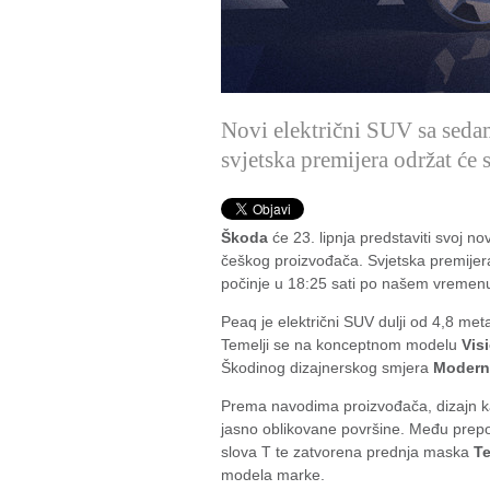
Novi električni SUV sa seda
svjetska premijera održat će
Škoda
će 23. lipnja predstaviti svoj no
češkog proizvođača. Svjetska premijera
počinje u 18:25 sati po našem vremen
Peaq je električni SUV dulji od 4,8 met
Temelji se na konceptnom modelu
Vis
Škodinog dizajnerskog smjera
Modern
Prema navodima proizvođača, dizajn kar
jasno oblikovane površine. Među prepoz
slova T te zatvorena prednja maska
T
modela marke.