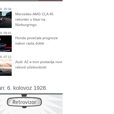
6. 20:34
Mercedes-AMG CLA 45
rekorder u klasi na
Nürburgringu
6. 09:41
Honda povećala prognoze
nakon rasta dobiti
6. 07:12
Audi: A2 e-tron postavlja novi
rekord učinkovitosti
an:
6. kolovoz 1928.