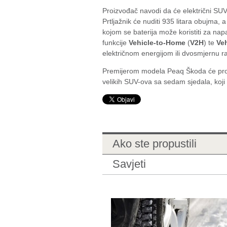
Proizvođač navodi da će električni SUV
Prtljažnik će nuditi 935 litara obujma, 
kojom se baterija može koristiti za napa
funkcije
Vehicle-to-Home
(
V2H
) te
Veh
električnom energijom ili dvosmjernu 
Premijerom modela Peaq Škoda će proši
velikih SUV-ova sa sedam sjedala, koji 
Ako ste propustili
Savjeti