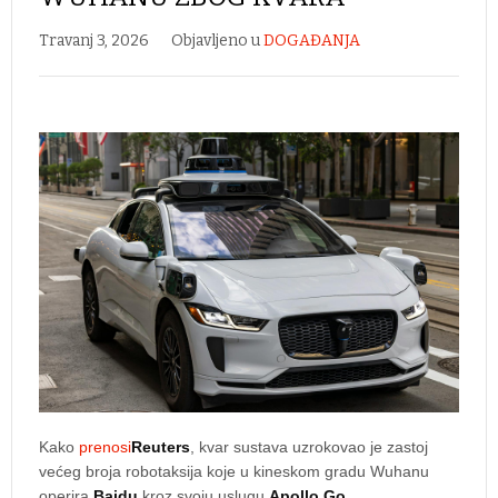
Travanj 3, 2026
Objavljeno u
DOGAĐANJA
Kako
prenosi
Reuters
, kvar sustava uzrokovao je zastoj
većeg broja robotaksija koje u kineskom gradu Wuhanu
operira
Baidu
kroz svoju uslugu
Apollo Go
.