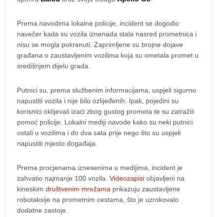
Prema navodima lokalne policije, incident se dogodio
navečer kada su vozila iznenada stala nasred prometnica i
nisu se mogla pokrenuti. Zaprimljene su brojne dojave
građana o zaustavljenim vozilima koja su ometala promet u
središnjem dijelu grada.
Putnici su, prema službenim informacijama, uspjeli sigurno
napustiti vozila i nije bilo ozlijeđenih. Ipak, pojedini su
korisnici oklijevali izaći zbog gustog prometa te su zatražili
pomoć policije. Lokalni mediji navode kako su neki putnici
ostali u vozilima i do dva sata prije nego što su uspjeli
napustiti mjesto događaja.
Prema procjenama iznesenima u medijima, incident je
zahvatio najmanje 100 vozila.
Videozapisi
objavljeni na
kineskim
društvenim mrežama
prikazuju zaustavljene
robotaksije na prometnim cestama, što je uzrokovalo
dodatne zastoje.