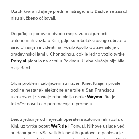
Uzrok kvara i dalje je predmet istrage, a iz Baidua se zasad
nisu službeno očitovali.
Događaj je ponovno otvorio raspravu o sigurnosti
autonomnih vozila u Kini, gdje se robotaksi usluge ubrzano
šire. U ranijim incidentima, vozilo Apollo Go završilo je u
građevinskoj jami u Chongqingu, dok je jedno vozilo tvrtke
Pony.ai
planulo na cesti u Pekingu. U oba slučaja nije bilo
ozlijeđenih.
Slični problemi zabilježeni su i izvan Kine. Krajem prošle
godine nestanak električne energije u San Franciscu
uzrokovao je zastoje robotaksija tvrtke
Waymo
, što je
također dovelo do poremećaja u prometu.
Baidu jedan je od najvećih operatera autonomnih vozila u
Kini, uz tvrtke poput
WeRide
i Pony.ai. Njihove usluge već
su dostupne u više velikih kineskih gradova, a poslovanje