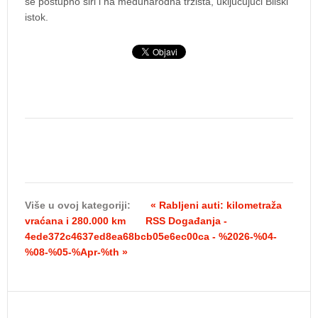
se postupno širi i na međunarodna tržišta, uključujući Bliski
istok.
Više u ovoj kategoriji:
« Rabljeni auti: kilometraža
vraćana i 280.000 km
RSS Događanja -
4ede372c4637ed8ea68bcb05e6ec00ca - %2026-%04-
%08-%05-%Apr-%th »