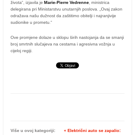
života“, izjavila je
Marie-Pierre Vedrenne
, ministrica
delegirana pri Ministarstvu unutarnjih poslova. „Ovaj zakon
odražava našu dužnost da zaštitimo obitelji i najranjivije
sudionike u prometu.“
Ove promjene dolaze u sklopu širih nastojanja da se smanji
broj smrtnih slučajeva na cestama i agresivna vožnja u
cijeloj regiji.
Više u ovoj kategoriji:
« Električni auto se zapalio: