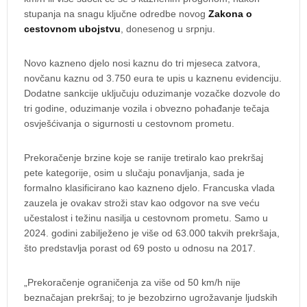
stupanja na snagu ključne odredbe novog
Zakona o
cestovnom ubojstvu
, donesenog u srpnju.
Novo kazneno djelo nosi kaznu do tri mjeseca zatvora,
novčanu kaznu od 3.750 eura te upis u kaznenu evidenciju.
Dodatne sankcije uključuju oduzimanje vozačke dozvole do
tri godine, oduzimanje vozila i obvezno pohađanje tečaja
osvješćivanja o sigurnosti u cestovnom prometu.
Prekoračenje brzine koje se ranije tretiralo kao prekršaj
pete kategorije, osim u slučaju ponavljanja, sada je
formalno klasificirano kao kazneno djelo. Francuska vlada
zauzela je ovakav stroži stav kao odgovor na sve veću
učestalost i težinu nasilja u cestovnom prometu. Samo u
2024. godini zabilježeno je više od 63.000 takvih prekršaja,
što predstavlja porast od 69 posto u odnosu na 2017.
„Prekoračenje ograničenja za više od 50 km/h nije
beznačajan prekršaj; to je bezobzirno ugrožavanje ljudskih