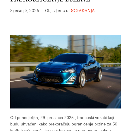
Siječanj 5, 2026
Objavljeno u
DOGAĐANJA
Od ponedjeljka, 29. prosinca 2025., francuski vozači koji
budu uhvaćeni kako prekoračuju ograničenje brzine za 50
km/h ili više suočit će se s kaznenim progonom, nakon