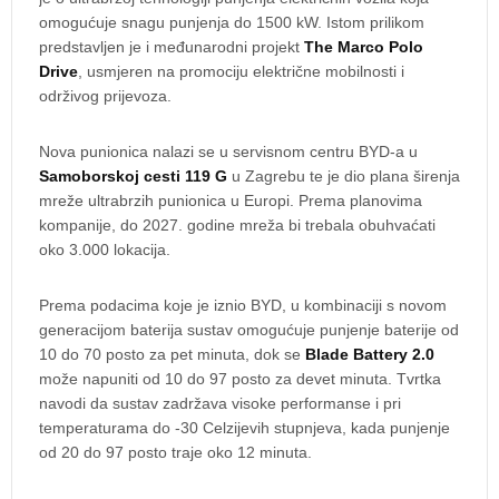
omogućuje snagu punjenja do 1500 kW. Istom prilikom
predstavljen je i međunarodni projekt
The Marco Polo
Drive
, usmjeren na promociju električne mobilnosti i
održivog prijevoza.
Nova punionica nalazi se u servisnom centru BYD-a u
Samoborskoj cesti 119 G
u Zagrebu te je dio plana širenja
mreže ultrabrzih punionica u Europi. Prema planovima
kompanije, do 2027. godine mreža bi trebala obuhvaćati
oko 3.000 lokacija.
Prema podacima koje je iznio BYD, u kombinaciji s novom
generacijom baterija sustav omogućuje punjenje baterije od
10 do 70 posto za pet minuta, dok se
Blade Battery 2.0
može napuniti od 10 do 97 posto za devet minuta. Tvrtka
navodi da sustav zadržava visoke performanse i pri
temperaturama do -30 Celzijevih stupnjeva, kada punjenje
od 20 do 97 posto traje oko 12 minuta.