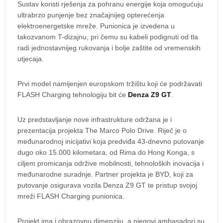
Sustav koristi rješenja za pohranu energije koja omogućuju
ultrabrzo punjenje bez značajnijeg opterećenja
elektroenergetske mreže. Punionica je izvedena u
takozvanom T-dizajnu, pri čemu su kabeli podignuti od tla
radi jednostavnijeg rukovanja i bolje zaštite od vremenskih
utjecaja.
Prvi model namijenjen europskom tržištu koji će podržavati
FLASH Charging tehnologiju bit će
Denza Z9 GT
.
Uz predstavljanje nove infrastrukture održana je i
prezentacija projekta The Marco Polo Drive. Riječ je o
međunarodnoj inicijativi koja predviđa 43-dnevno putovanje
dugo oko 15.000 kilometara, od Rima do Hong Konga, s
ciljem promicanja održive mobilnosti, tehnoloških inovacija i
međunarodne suradnje. Partner projekta je BYD, koji za
putovanje osigurava vozila Denza Z9 GT te pristup svojoj
mreži FLASH Charging punionica.
Projekt ima i obrazovnu dimenziju, a njegovi ambasadori su