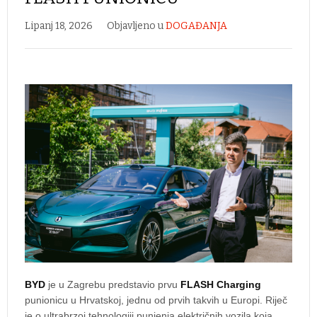
Lipanj 18, 2026
Objavljeno u
DOGAĐANJA
BYD
je u Zagrebu predstavio prvu
FLASH Charging
punionicu u Hrvatskoj, jednu od prvih takvih u Europi. Riječ
je o ultrabrzoj tehnologiji punjenja električnih vozila koja