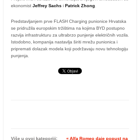
ekonomist
Jeffrey Sachs
i
Patrick Zhong
.
Predstavljanjem prve FLASH Charging punionice Hrvatska
se pridružila europskim tržištima na kojima BYD postupno
razvija infrastrukturu za ultrabrzo punjenje električnih vozila.
Istodobno, kompanija nastavlja širiti mrežu punionica i
pripremati dolazak modela koji podržavaju novu tehnologiju
punjenja.
Više u ovoj kategoriji:
« Alfa Romeo daje popust na